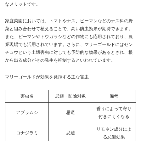
なメリットです。
家庭菜園においては、トマトやナス、ピーマンなどのナス科の野
菜と組み合わせて植えることで、高い防虫効果が期待できます。
また、ピーマンやトウガラシなどの作物にも応用されており、農
業現場でも活用されています。さらに、マリーゴールドにはセン
チュウという土壌害虫に対しても予防的な効果があるとされ、根
から出る成分がその発生を抑制するといわれています。
マリーゴールドが効果を発揮する主な害虫
害虫名
忌避・防除対象
備考
香りによって寄り
アブラムシ
忌避
付きにくくなる
リモネン成分によ
コナジラミ
忌避
る忌避効果