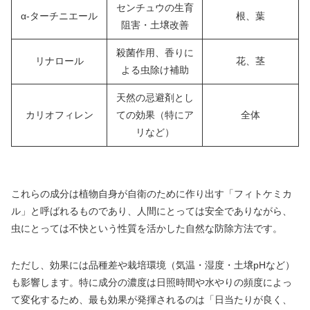
センチュウの生育
α-ターチニエール
根、葉
阻害・土壌改善
殺菌作用、香りに
リナロール
花、茎
よる虫除け補助
天然の忌避剤とし
カリオフィレン
ての効果（特にア
全体
リなど）
これらの成分は植物自身が自衛のために作り出す「フィトケミカ
ル」と呼ばれるものであり、人間にとっては安全でありながら、
虫にとっては不快という性質を活かした自然な防除方法です。
ただし、効果には品種差や栽培環境（気温・湿度・土壌pHなど）
も影響します。特に成分の濃度は日照時間や水やりの頻度によっ
て変化するため、最も効果が発揮されるのは「日当たりが良く、