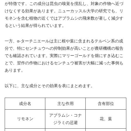
が特徴です。この成分は昆虫の嗅覚を撹乱し、対象の作物へ近づ
けなくする効果があります。ニューカッスル大学の研究でも、リ
モネンを含む植物の近くではアブラムシの飛来数が著しく減少す
るという結果が得られています。
一方、α-ターチニエールは主に根や葉に含まれるテルペン系の成
分で、特にセンチュウへの抑制効果が高いことが農研機構の報告
でも確認されています。実際にマリーゴールドを畑にすき込むこ
とで、翌作の作物におけるセンチュウ被害が大幅に減った事例も
あります。
以下に、主な成分とその効果を表にまとめます。
成分名
主な作用
含有部位
アブラムシ・コナ
リモネン
花、葉
ジラミの忌避