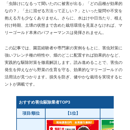
「虫除けになるって聞いたのに被害が出る」「どの品種が効果的
なの？」「土に混ぜる方法って正しい？」といった疑問や不安を
抱える方も少なくありません。さらに、水はけや日当たり、植え
付け時期、土壌の状態まで含めた栽培環境を見直さなければ、マ
リーゴールド本来のパフォーマンスは発揮されません。
この記事では、園芸経験者や専門家の実例をもとに、害虫対策に
強いフレンチ種の特性や、畑のどこに配置すれば効果的かなど、
実践的な駆除対策を徹底解説します。読み進めることで、害虫の
発生を抑えながら野菜の生育を守る、効果的なマリーゴールドの
活用法が見つかります。損失を防ぎ、健やかな栽培を実現するヒ
ントが満載です。
おすすめ害虫駆除業者TOP3
項目/順位
【1位】
【2