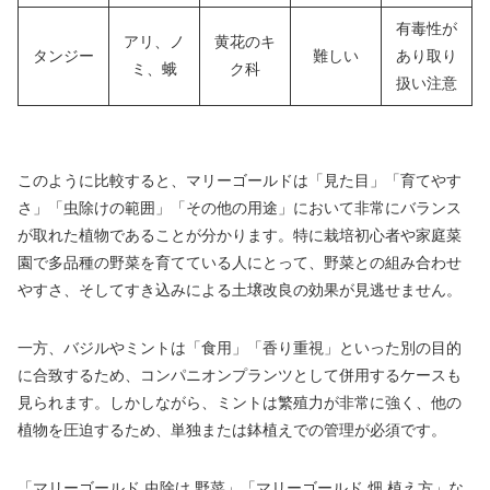
有毒性が
アリ、ノ
黄花のキ
タンジー
難しい
あり取り
ミ、蛾
ク科
扱い注意
このように比較すると、マリーゴールドは「見た目」「育てやす
さ」「虫除けの範囲」「その他の用途」において非常にバランス
が取れた植物であることが分かります。特に栽培初心者や家庭菜
園で多品種の野菜を育てている人にとって、野菜との組み合わせ
やすさ、そしてすき込みによる土壌改良の効果が見逃せません。
一方、バジルやミントは「食用」「香り重視」といった別の目的
に合致するため、コンパニオンプランツとして併用するケースも
見られます。しかしながら、ミントは繁殖力が非常に強く、他の
植物を圧迫するため、単独または鉢植えでの管理が必須です。
「マリーゴールド 虫除け 野菜」「マリーゴールド 畑 植え方」な