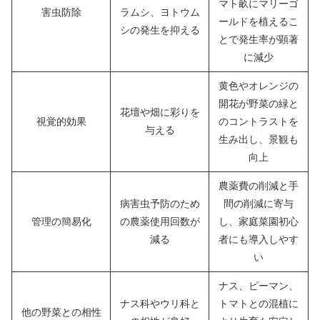
マト畝にマリーゴ
害虫防除
ラムシ、ヨトウム
ールドを植えるこ
シの発生を抑える
とで発生率が顕著
に減少
黄色やオレンジの
開花が野菜の緑と
花壇や畑に彩りを
視覚的効果
のコントラストを
与える
生み出し、景観も
向上
農薬費の削減と手
病害虫予防のため
間の削減に寄与
管理の簡易化
の農薬使用回数が
し、家庭菜園初心
減る
者にも導入しやす
い
ナス、ピーマン、
ナス科やウリ科と
トマトとの混植に
他の野菜との相性