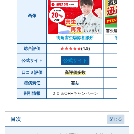
画像
街角害虫駆除相談所
害虫駆除
総合評価
★★★★★
(4.9)
★★★★
公式サイト
公式サイト
公式サ
口コミ評価
高評価多数
高評価
賠償責任
有り
有
割引情報
２０％OFFキャンペーン
税込88
目次