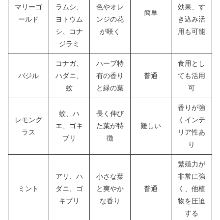
マリーゴ
ラムシ、
色やオレ
効果、す
簡単
ールド
ヨトウム
ンジの花
き込み活
シ、コナ
が咲く
用も可能
ジラミ
コナガ、
ハーブ特
食用とし
バジル
ハダニ、
有の香り
普通
ても活用
蚊
と緑の葉
可
香りが強
蚊、ハ
長く伸び
レモング
くインテ
エ、ゴキ
た葉が特
難しい
ラス
リア性あ
ブリ
徴
り
繁殖力が
アリ、ハ
小さな葉
非常に強
ミント
ダニ、ゴ
と爽やか
普通
く、他植
キブリ
な香り
物を圧迫
する