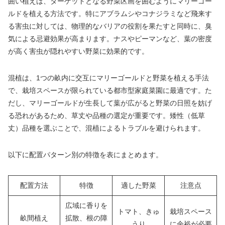
囲い植えは、ターゲットとなる野菜区画を囲むようにマリーゴー
ルドを植える方法です。特にアブラムシやコナジラミなど飛来す
る害虫に対しては、物理的なバリアの役割を果たすと同時に、臭
気による忌避効果が高まります。ナスやピーマンなど、葉の密度
が高く害虫が隠れやすい野菜に効果的です。
混植は、1つの畝内に交互にマリーゴールドと野菜を植える手法
で、栽培スペースが限られている都市型家庭菜園に最適です。た
だし、マリーゴールドが生長して葉が広がると野菜の日照を妨げ
る恐れがあるため、草丈や品種の選定が重要です。矮性（低草
丈）品種を選ぶことで、混植によるトラブルを避けられます。
以下に配置パターン別の特徴を表にまとめます。
配置方法
特徴
適した野菜
注意点
広域に香りを
トマト、きゅ
栽培スペース
畝間植え
拡散、根の障
うり
に余裕が必要