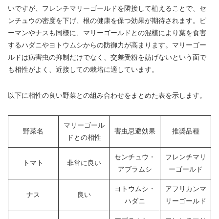
いですが、フレンチマリーゴールドを隣接して植えることで、セ
ンチュウの密度を下げ、根の健康を保つ効果が期待されます。ピ
ーマンやナスも同様に、マリーゴールドとの混植により葉を食害
するハダニやヨトウムシからの防御力が高まります。マリーゴー
ルドは病害虫の抑制だけでなく、交差受粉を妨げないという面で
も相性がよく、近接しての栽培に適しています。
以下に相性の良い野菜との組み合わせをまとめた表を示します。
マリーゴール
野菜名
害虫忌避効果
推奨品種
ドとの相性
センチュウ・
フレンチマリ
トマト
非常に良い
アブラムシ
ーゴールド
ヨトウムシ・
アフリカンマ
ナス
良い
ハダニ
リーゴールド