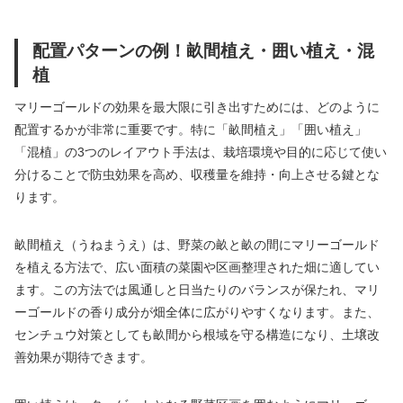
配置パターンの例！畝間植え・囲い植え・混
植
マリーゴールドの効果を最大限に引き出すためには、どのように
配置するかが非常に重要です。特に「畝間植え」「囲い植え」
「混植」の3つのレイアウト手法は、栽培環境や目的に応じて使い
分けることで防虫効果を高め、収穫量を維持・向上させる鍵とな
ります。
畝間植え（うねまうえ）は、野菜の畝と畝の間にマリーゴールド
を植える方法で、広い面積の菜園や区画整理された畑に適してい
ます。この方法では風通しと日当たりのバランスが保たれ、マリ
ーゴールドの香り成分が畑全体に広がりやすくなります。また、
センチュウ対策としても畝間から根域を守る構造になり、土壌改
善効果が期待できます。