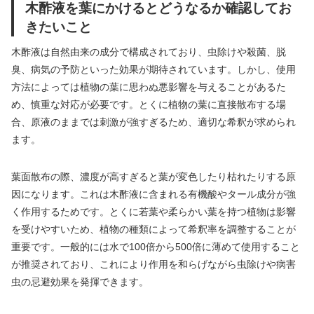
木酢液を葉にかけるとどうなるか確認してお
きたいこと
木酢液は自然由来の成分で構成されており、虫除けや殺菌、脱
臭、病気の予防といった効果が期待されています。しかし、使用
方法によっては植物の葉に思わぬ悪影響を与えることがあるた
め、慎重な対応が必要です。とくに植物の葉に直接散布する場
合、原液のままでは刺激が強すぎるため、適切な希釈が求められ
ます。
葉面散布の際、濃度が高すぎると葉が変色したり枯れたりする原
因になります。これは木酢液に含まれる有機酸やタール成分が強
く作用するためです。とくに若葉や柔らかい葉を持つ植物は影響
を受けやすいため、植物の種類によって希釈率を調整することが
重要です。一般的には水で100倍から500倍に薄めて使用すること
が推奨されており、これにより作用を和らげながら虫除けや病害
虫の忌避効果を発揮できます。