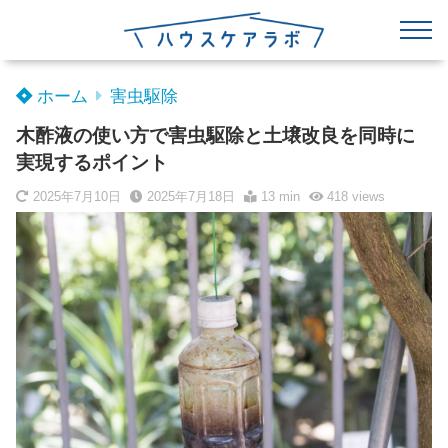
ホーム
害虫駆除
木酢液の使い方で害虫駆除と土壌改良を同時に
実現するポイント
2025年7月10日
2025年7月18日
13 min
418
views