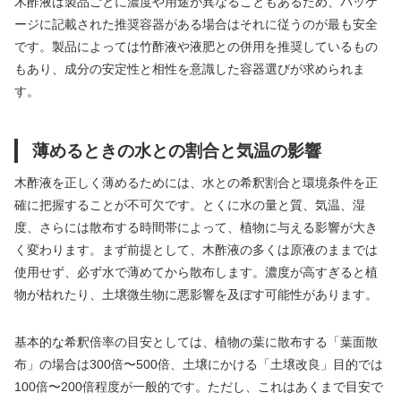
木酢液は製品ごとに濃度や用途が異なることもあるため、パッケ
ージに記載された推奨容器がある場合はそれに従うのが最も安全
です。製品によっては竹酢液や液肥との併用を推奨しているもの
もあり、成分の安定性と相性を意識した容器選びが求められま
す。
薄めるときの水との割合と気温の影響
木酢液を正しく薄めるためには、水との希釈割合と環境条件を正
確に把握することが不可欠です。とくに水の量と質、気温、湿
度、さらには散布する時間帯によって、植物に与える影響が大き
く変わります。まず前提として、木酢液の多くは原液のままでは
使用せず、必ず水で薄めてから散布します。濃度が高すぎると植
物が枯れたり、土壌微生物に悪影響を及ぼす可能性があります。
基本的な希釈倍率の目安としては、植物の葉に散布する「葉面散
布」の場合は300倍〜500倍、土壌にかける「土壌改良」目的では
100倍〜200倍程度が一般的です。ただし、これはあくまで目安で