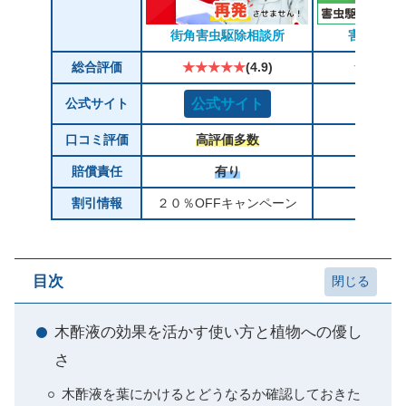
街角害虫駆除相談所
害虫駆除
総合評価
★★★★★
(4.9)
★★★★
公式サイト
公式サイト
公式サ
口コミ評価
高評価多数
高評価
賠償責任
有り
有
割引情報
２０％OFFキャンペーン
税込88
目次
木酢液の効果を活かす使い方と植物への優し
さ
木酢液を葉にかけるとどうなるか確認しておきた