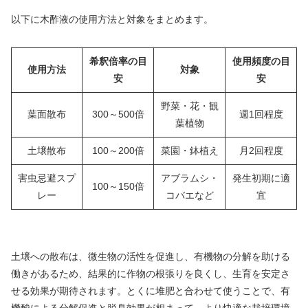
以下に木酢液の使用方法と対象をまとめます。
希釈倍率の目
使用頻度の目
使用方法
対象
安
安
野菜・花・観
葉面散布
300～500倍
週1回程度
葉植物
土壌散布
100～200倍
菜園・鉢植え
月2回程度
害虫忌避スプ
アブラムシ・
発生初期に適
100～150倍
レー
コバエなど
宜
土壌への散布は、微生物の活性を促進し、有機物の分解を助ける
働きがあるため、結果的に作物の根張りを良くし、生育を安定さ
せる効果が期待されます。とくに堆肥と合わせて使うことで、有
機酸による分解促進と脱臭効果が相まって、より快適な栽培環境