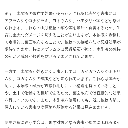
まず、木酢液の散布で効果があったとされる代表的な害虫には、
アブラムシやコナジラミ、ヨトウムシ、ハモグリバエなどが挙げ
られます。これらの虫は植物の葉や茎を吸汁・食害するため、生
育に重大なダメージを与えることがありますが、木酢液を希釈し
て定期的に葉面散布することで、植物への接近を防ぐ忌避効果が
期待できます。特にアブラムシは忌避反応が強く、木酢液の独特
の匂いと成分が接近を妨げる要因とされています。
一方で、木酢液が効きにくい虫としては、カイガラムシやネキリ
ムシ、コガネムシの成虫などが知られています。これらは体表が
硬く、木酢液の成分が直接作用しにくい構造を持っていること
や、土中で活動する種類であるため、葉面散布では直接的な効果
を得にくいのです。また、木酢液を使用しても、既に植物内部に
侵入している害虫や病原菌を駆除する効果は見込めません。
使用判断に迷う場合は、まず対象となる害虫が葉面に現れるタイ