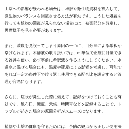
土壌への影響が疑われる場合は、堆肥や微生物資材を投入して、
微生物のバランスを回復させる方法が有効です。こうした処置を
行っても植物の回復が見られない場合には、被害部分を剪定し、
再度様子を見る必要があります。
また、濃度を見誤ってしまう原因の一つに、目分量による希釈が
挙げられます。木酢液の取り扱いでは、ml単位で正確に計量でき
る器具を使い、必ず事前に希釈液を作るようにしてください。水
道水と混ぜる場合にも、温度や硬度による影響を考慮し、可能で
あれば一定の条件下で繰り返し使用できる配合比を設定すると管
理が容易になります。
さらに、症状が発生した際に備えて、記録をつけておくことも有
効です。散布日、濃度、天候、時間帯などを記録することで、ト
ラブルが起きた場合の原因分析がスムーズになります。
植物や土壌の健康を守るためには、予防の観点から正しい使用法