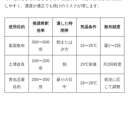
しやすく、濃度が適正でも焼けのリスクが増します。
推奨希釈
適した時
使用目的
気温条件
散布頻度
倍率
間帯
300〜500
朝または
葉面散布
15〜25℃
週1〜2回
倍
夕方
100〜200
土壌改良
朝
20℃前後
月2回程度
倍
害虫忌避
200〜300
曇りの日
状況に応
18〜28℃
目的
倍
中
じて調整