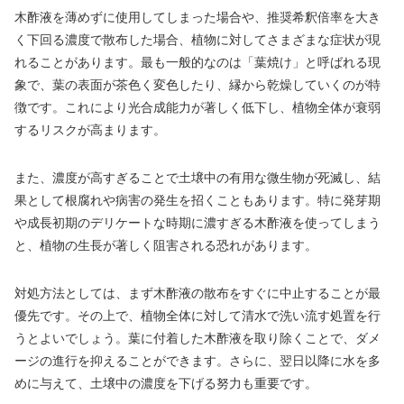
木酢液を薄めずに使用してしまった場合や、推奨希釈倍率を大き
く下回る濃度で散布した場合、植物に対してさまざまな症状が現
れることがあります。最も一般的なのは「葉焼け」と呼ばれる現
象で、葉の表面が茶色く変色したり、縁から乾燥していくのが特
徴です。これにより光合成能力が著しく低下し、植物全体が衰弱
するリスクが高まります。
また、濃度が高すぎることで土壌中の有用な微生物が死滅し、結
果として根腐れや病害の発生を招くこともあります。特に発芽期
や成長初期のデリケートな時期に濃すぎる木酢液を使ってしまう
と、植物の生長が著しく阻害される恐れがあります。
対処方法としては、まず木酢液の散布をすぐに中止することが最
優先です。その上で、植物全体に対して清水で洗い流す処置を行
うとよいでしょう。葉に付着した木酢液を取り除くことで、ダメ
ージの進行を抑えることができます。さらに、翌日以降に水を多
めに与えて、土壌中の濃度を下げる努力も重要です。