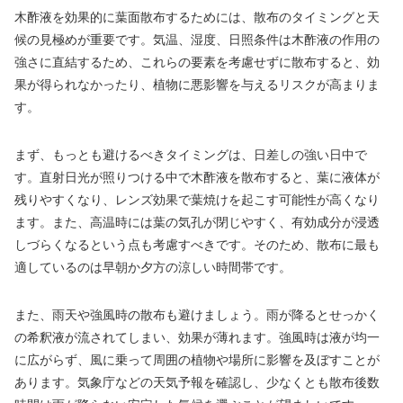
木酢液を効果的に葉面散布するためには、散布のタイミングと天
候の見極めが重要です。気温、湿度、日照条件は木酢液の作用の
強さに直結するため、これらの要素を考慮せずに散布すると、効
果が得られなかったり、植物に悪影響を与えるリスクが高まりま
す。
まず、もっとも避けるべきタイミングは、日差しの強い日中で
す。直射日光が照りつける中で木酢液を散布すると、葉に液体が
残りやすくなり、レンズ効果で葉焼けを起こす可能性が高くなり
ます。また、高温時には葉の気孔が閉じやすく、有効成分が浸透
しづらくなるという点も考慮すべきです。そのため、散布に最も
適しているのは早朝か夕方の涼しい時間帯です。
また、雨天や強風時の散布も避けましょう。雨が降るとせっかく
の希釈液が流されてしまい、効果が薄れます。強風時は液が均一
に広がらず、風に乗って周囲の植物や場所に影響を及ぼすことが
あります。気象庁などの天気予報を確認し、少なくとも散布後数