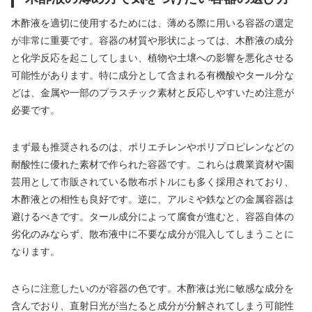
木酢液を適切に使用するためには、薄める際に用いる容器の選定
が非常に重要です。容器の材質や形状によっては、木酢液の成分
と化学反応を起こしてしまい、植物や土壌への影響を悪化させる
可能性があります。特に成分として含まれる有機酸やタール分な
どは、金属や一部のプラスチック素材と反応しやすいため注意が
必要です。
まず最も推奨されるのは、ポリエチレンやポリプロピレンなどの
耐酸性に優れた素材で作られた容器です。これらは農業資材や園
芸用として市販されている散布ボトルにも多く採用されており、
木酢液との相性も良好です。逆に、アルミや鉄などの金属容器は
避けるべきです。タール成分によって腐食が進むと、容器自体の
劣化のみならず、散布液中に不要な成分が混入してしまうことに
なります。
さらに注意したいのが容器の色です。木酢液は光に敏感な成分を
含んでおり、直射日光が当たると成分が分解されてしまう可能性