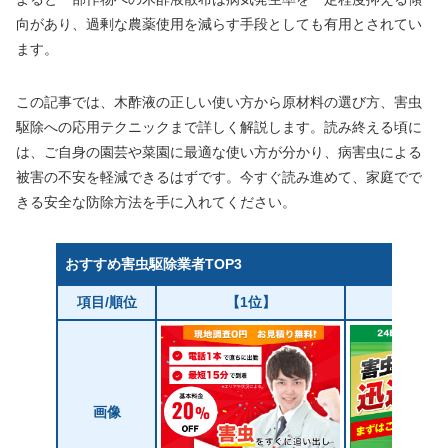
向があり、過剰な農薬使用を減らす手段としても有用とされてい
ます。
この記事では、木酢液の正しい使い方から原材料の選び方、害虫
駆除への応用テクニックまで詳しく解説します。読み終える頃に
は、ご自身の園芸や菜園に最適な使い方が分かり、病害虫による
被害の不安を軽減できるはずです。今すぐ読み進めて、家庭でで
きる安全な防除方法を手に入れてください。
おすすめ害虫駆除業者TOP3
項目/順位
【1位】
【2
画像