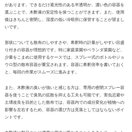
があります。できるだけ遮光性のある半透明か、濃い色の容器を
選ぶことで、木酢液の安定性を保つことができます。また、使用
後はきちんと密閉し、湿度の低い冷暗所に保管することが望まし
いです。
形状についても散布のしやすさや、希釈時の計量がしやすい目盛
り付きの容器が理想的です。特に家庭菜園やベランダ菜園など、
少量をこまめに使用するケースでは、スプレー式のボトルやジョ
ウロ型の散布容器が重宝されます。容器に希釈倍率を書いておく
と、毎回の作業がスムーズに進みます。
また、木酢液の臭いが強いと感じる方は、専用の密閉スプレー容
器を使うことで臭気の拡散を抑える工夫も可能です。害虫忌避や
土壌改良を目的とした散布では、容器内での成分変化が植物への
影響を左右するため、容器の選び方は見落としてはならないポイ
ントです。