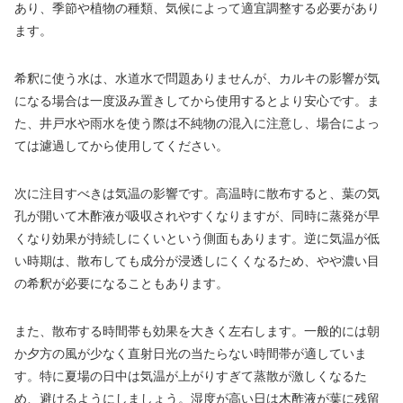
あり、季節や植物の種類、気候によって適宜調整する必要があり
ます。
希釈に使う水は、水道水で問題ありませんが、カルキの影響が気
になる場合は一度汲み置きしてから使用するとより安心です。ま
た、井戸水や雨水を使う際は不純物の混入に注意し、場合によっ
ては濾過してから使用してください。
次に注目すべきは気温の影響です。高温時に散布すると、葉の気
孔が開いて木酢液が吸収されやすくなりますが、同時に蒸発が早
くなり効果が持続しにくいという側面もあります。逆に気温が低
い時期は、散布しても成分が浸透しにくくなるため、やや濃い目
の希釈が必要になることもあります。
また、散布する時間帯も効果を大きく左右します。一般的には朝
か夕方の風が少なく直射日光の当たらない時間帯が適していま
す。特に夏場の日中は気温が上がりすぎて蒸散が激しくなるた
め、避けるようにしましょう。湿度が高い日は木酢液が葉に残留