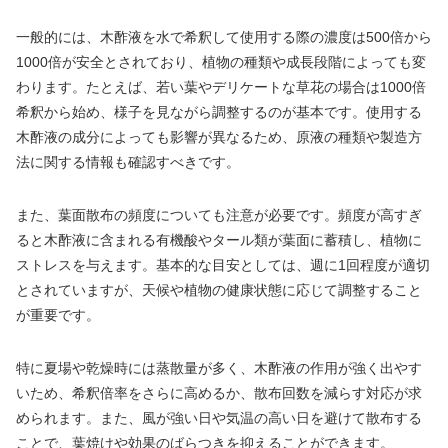
一般的には、木酢液を水で希釈して使用する際の濃度は500倍から
1000倍が安全とされており、植物の種類や成長段階によっても変
わります。たとえば、若い葉やデリケートな草花の場合は1000倍
希釈から始め、様子を見ながら調整するのが基本です。使用する
木酢液の成分によっても影響が異なるため、原液の種類や製造方
法に関する情報も確認すべきです。
また、葉面散布の頻度についても注意が必要です。頻度が高すぎ
ると木酢液に含まれる有機酸やタール類が葉面に蓄積し、植物に
ストレスを与えます。基本的な目安としては、週に1回程度が適切
とされていますが、天候や植物の健康状態に応じて調整すること
が重要です。
特に夏場や乾燥時には蒸散量が多く、木酢液の作用が強く出やす
いため、希釈倍率をさらに高めるか、散布回数を減らす対応が求
められます。また、風が強い日や気温の高い日を避けて散布する
ことで、葉焼けや効果のばらつきを抑えることができます。