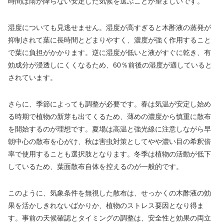
時間は雨が降らない安定した気候を選ぶことが望ましいです。
湿度についても見逃せません。湿度が高すぎると木酢液の蒸発が
抑制されて葉に長時間とどまりやすく、濃度が強く作用すること
で葉に負担がかかります。逆に湿度が低いと液がすぐに乾き、有
効成分が浸透しにくくなるため、60％前後の湿度が適していると
されています。
さらに、季節によっても調整が必要です。春は気温が安定し始め
る時期で植物の新芽も出てくるため、薄めの濃度から慎重に散布
を開始するのが理想です。夏場は高温と強光線に注意しながら早
朝中心の散布を心がけ、秋は害虫対策としてやや濃い目の希釈倍
率で使用することも選択肢となります。冬季は植物の活動が低下
しているため、葉面散布自体を控えるのが一般的です。
このように、気象条件を無視した散布は、せっかくの木酢液の効
果を活かしきれないばかりか、植物のストレス要因となり得ま
す。事前の天候確認とタイミングの調整は、安全性と効果の両立