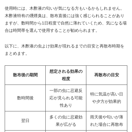
使用時には、木酢液の匂いが気になる方もいるかもしれません。
木酢液特有の燻煙臭は、散布直後には強く感じられることがあり
ますが、数時間から1日程度で自然に薄れていくため、気になる場
合は時間帯を選んで使用することが勧められます。
以下に、木酢液の虫よけ効果が現れるまでの目安と再散布時期を
まとめます。
想定される効果の
散布後の期間
再散布の目安
程度
一部の虫に忌避反
特に気温が高い日
数時間後
応が見られる可能
や夕方が効果的
性あり
多くの虫に忌避効
雨天後や匂いが薄
翌日
果が広がる
れた場合に再散布