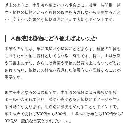
以上のように、木酢液を葉にかける場合には、濃度・時間帯・頻
度・植物の状態といった複数の条件を考慮しながら使用すること
が、安全かつ効果的な植物管理において大切なポイントです。
木酢液は植物にどう使えばよいのか
木酢液の活用は、単に虫除けや除菌にとどまらず、植物の生育を
助けるための補助資材としても非常に有用です。特に、土壌改良
や病害虫の予防、さらには野菜や果物の品質向上にもつながると
されており、植物との相性を意識した使用方法を理解することが
重要です。
まず基本となるのは希釈です。木酢液の成分には有機酸や酢酸、
タールが含まれており、濃度が高すぎると植物にダメージを与え
る可能性があります。用途別に濃度を変えることがポイントで、
葉面散布であれば300倍から500倍、土壌への散布なら100倍から2
00倍が一般的な目安とされています。