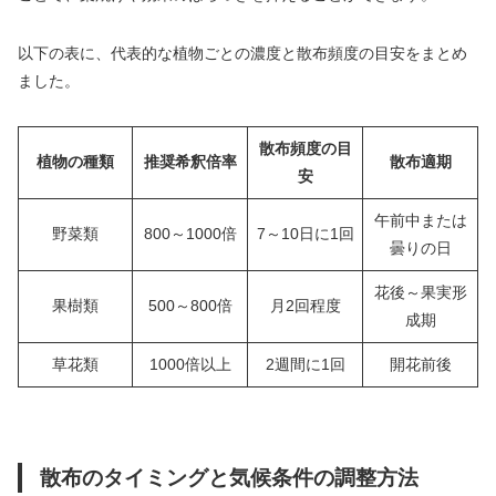
以下の表に、代表的な植物ごとの濃度と散布頻度の目安をまとめ
ました。
散布頻度の目
植物の種類
推奨希釈倍率
散布適期
安
午前中または
野菜類
800～1000倍
7～10日に1回
曇りの日
花後～果実形
果樹類
500～800倍
月2回程度
成期
草花類
1000倍以上
2週間に1回
開花前後
散布のタイミングと気候条件の調整方法