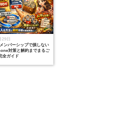
月29日
beメンバーシップで損しない
hone対策と解約までまるご
完全ガイド