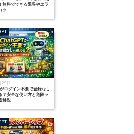
！無料でできる限界やエラ
コツ
PT
月29日
PTがログイン不要で登録なし
る？安全な使い方と危険ラ
底解説
PT