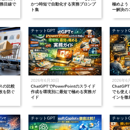
実務目線で
かつ時短で自動化する実務プロンプ
極めよう
ト集
ー解決の
チャットGPT
チャットG
2026年6月30日
2026年6
スの比較
ChatGPTでPowerPointのスライド
ChatG
敗を防ぐ
作成を環境別に最短で極める実務ガ
でも使え
イド
インを徹
チャットGPT
チャットG