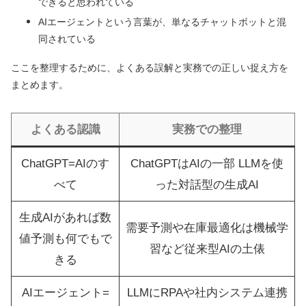
できると思われている
AIエージェントという言葉が、単なるチャットボットと混
同されている
ここを整理するために、よくある誤解と実務での正しい捉え方を
まとめます。
よくある認識
実務での整理
ChatGPT=AIのす
ChatGPTはAIの一部 LLMを使
べて
った対話型の生成AI
生成AIがあれば数
需要予測や在庫最適化は機械学
値予測も何でもで
習など従来型AIの土俵
きる
AIエージェント=
LLMにRPAや社内システム連携