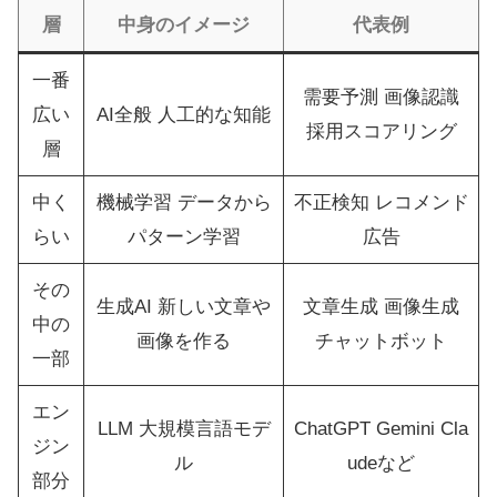
層
中身のイメージ
代表例
一番
需要予測 画像認識
広い
AI全般 人工的な知能
採用スコアリング
層
中く
機械学習 データから
不正検知 レコメンド
らい
パターン学習
広告
その
生成AI 新しい文章や
文章生成 画像生成
中の
画像を作る
チャットボット
一部
エン
LLM 大規模言語モデ
ChatGPT Gemini Cla
ジン
ル
udeなど
部分