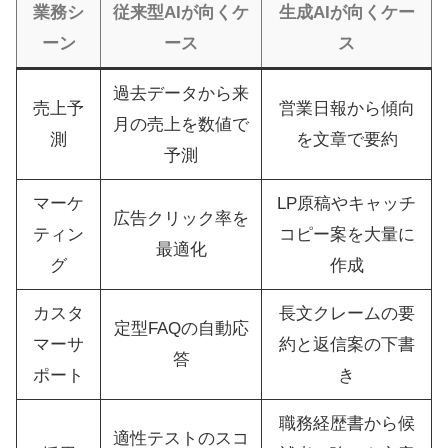
業務シ
従来型AIが向くケ
生成AIが向くケー
ーン
ース
ス
過去データから来
売上予
営業日報から傾向
月の売上を数値で
測
を文章で要約
予測
マーケ
LP原稿やキャッチ
広告クリック率を
ティン
コピー案を大量に
最適化
グ
作成
カスタ
長文クレームの要
定型FAQの自動応
マーサ
約と返信案の下書
答
ポート
き
職務経歴書から候
適性テストのスコ