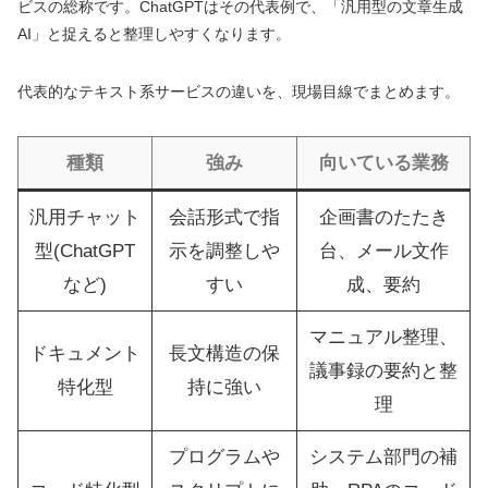
ビスの総称です。ChatGPTはその代表例で、「汎用型の文章生成
AI」と捉えると整理しやすくなります。
代表的なテキスト系サービスの違いを、現場目線でまとめます。
種類
強み
向いている業務
汎用チャット
会話形式で指
企画書のたたき
型(ChatGPT
示を調整しや
台、メール文作
など)
すい
成、要約
マニュアル整理、
ドキュメント
長文構造の保
議事録の要約と整
特化型
持に強い
理
プログラムや
システム部門の補