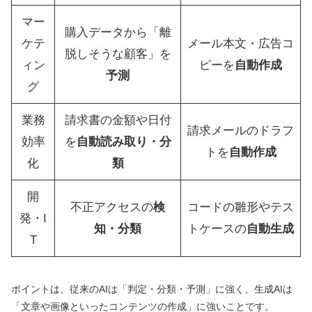
マー
購入データから「離
ケテ
メール本文・広告コ
脱しそうな顧客」を
ィン
ピーを
自動作成
予測
グ
業務
請求書の金額や日付
請求メールのドラフ
効率
を
自動読み取り・分
トを
自動作成
化
類
開
不正アクセスの
検
コードの雛形やテス
発・I
知・分類
トケースの
自動生成
T
ポイントは、従来のAIは「判定・分類・予測」に強く、生成AIは
「文章や画像といったコンテンツの作成」に強いことです。