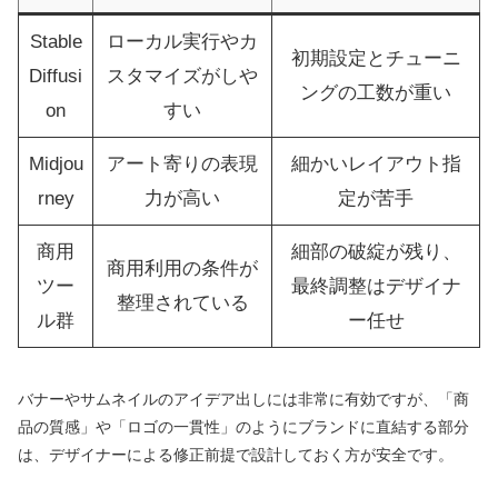
Stable
ローカル実行やカ
初期設定とチューニ
Diffusi
スタマイズがしや
ングの工数が重い
on
すい
Midjou
アート寄りの表現
細かいレイアウト指
rney
力が高い
定が苦手
商用
細部の破綻が残り、
商用利用の条件が
ツー
最終調整はデザイナ
整理されている
ル群
ー任せ
バナーやサムネイルのアイデア出しには非常に有効ですが、「商
品の質感」や「ロゴの一貫性」のようにブランドに直結する部分
は、デザイナーによる修正前提で設計しておく方が安全です。