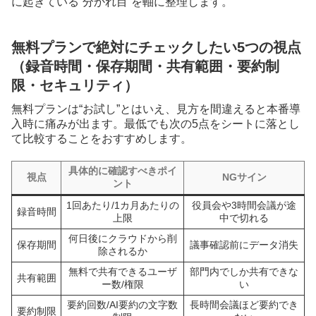
に起きている“分かれ目”を軸に整理します。
無料プランで絶対にチェックしたい5つの視点
（録音時間・保存期間・共有範囲・要約制
限・セキュリティ）
無料プランは“お試し”とはいえ、見方を間違えると本番導
入時に痛みが出ます。最低でも次の5点をシートに落とし
て比較することをおすすめします。
具体的に確認すべきポイ
視点
NGサイン
ント
1回あたり/1カ月あたりの
役員会や3時間会議が途
録音時間
上限
中で切れる
何日後にクラウドから削
保存期間
議事確認前にデータ消失
除されるか
無料で共有できるユーザ
部門内でしか共有できな
共有範囲
ー数/権限
い
要約回数/AI要約の文字数
長時間会議ほど要約でき
要約制限