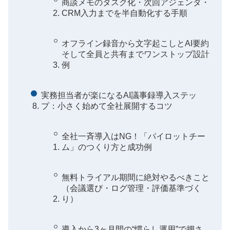
商談メモのタスク化・次回アジェンダ・
CRM入力までを半自動化する手順
オフライン録音から文字起こしとAI要約
そして全員と共有までワンストップ設計
例
実務担当者が楽になるAI議事録導入ステッ
プ：小さく始めて全社展開するコツ
全社一斉導入はNG！「パイロットチー
ム」のつくり方と成功例
無料トライアル期間に絶対やるべきこと
（会議選び・ログ管理・評価基準づく
り）
導入から3ヶ月間の“慣らし運用”で押さ