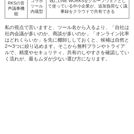
コラボ
既にLINE WORKSをグループウェアとし
RKSの音
ツール
て使っている中小企業が、追加負荷なく議
声議事機
内蔵型
事録をクラウドで共有できる
能
私の視点で言いますと、ツール名から入るより、「自社は
社内会議が多いのか、商談が多いのか」「オンライン比率
はどれくらいか」を先に棚卸ししておくと、候補は自然と
2〜3つに絞り込めます。そこから無料プランやトライア
ルで、精度やセキュリティ、共有のしやすさを確認してい
く流れが、最もムダが少ない選び方になります。