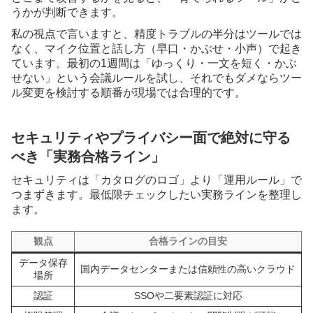
うかが判断できます。
私の視点で言いますと、精度トラブルの半分はツールでは
なく、マイク位置と話し方（早口・かぶせ・小声）で起き
ています。最初の1週間は「ゆっくり・一文を短く・かぶ
せない」という会議ルールを試し、それでもダメならツー
ル変更を検討する順番が現場では合理的です。
セキュリティやプライバシー面で絶対に守る
べき「実務合格ライン」
セキュリティは「カタログのロゴ」より「運用ルール」で
つまずきます。最低限チェックしたい実務ラインを整理し
ます。
観点
合格ラインの目安
データ保存
国内データセンターまたは信頼性の高いクラウド
場所
認証
SSOや二要素認証に対応