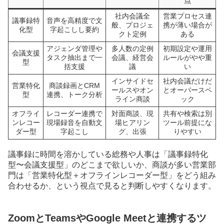
点
社内会議全
営業プロセス連
議事録特
音声を高精度で文
般、プロジェ
携が薄い場合が
化型
字起こしし要約
クト定例
ある
アジェンダ管理や
多人数の定例
初期設定や運用
会議支援
タスク抽出まで一
会議、経営会
ルールがやや重
型
括支援
議
い
インサイドセ
社内会議だけだ
営業特化
商談録画とCRM
ールスやオン
とオーバースペ
型
連携、トーク分析
ライン商談
ック
オフライ
レコーダー連携で
対面商談、現
共有や検索は別
ンレコー
現場録音を自動文
場ヒアリン
ツール前提にな
ダー型
字起こし
グ、出張
りやすい
議事録に時間を溶かしている総務や人事は「議事録特化
型〜会議支援型」のどこまで欲しいか、商談が多い営業部
門は「営業特化型＋オフラインレコーダー型」をどう組み
合わせるか、という視点で見ると判断しやすくなります。
ZoomとTeamsやGoogle Meetと連携するツ