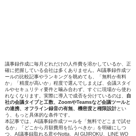
議事録作成に毎月どれだけの人件費を溶かしているか、正
確に把握している会社は多くありません。AI議事録作成ツ
ールの比較記事やランキングを眺めても、「無料か有料
か」「精度が高いか」程度で選んでしまえば、会議スタイ
ルやセキュリティ要件と噛み合わず、すぐに現場から使わ
れなくなります。実際に導入で成否を分けているのは、
自
社の会議タイプと工数、ZoomやTeamsなど会議ツールと
の連携、オフライン録音の有無、機密度と権限設計
とい
う、もっと具体的な条件です。
本記事では、AI議事録作成ツールを「無料でどこまで試せ
るか」「どこから月額費用を払うべきか」を明確にしつ
つ、AI議事録取れる君やNotta、AI GIJIROKU、LINE WO