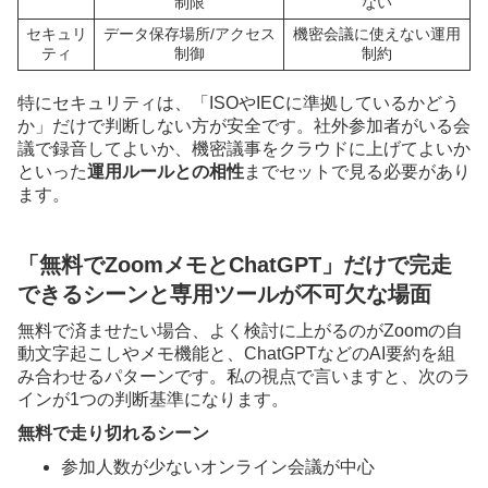
制限
ない
セキュリ
データ保存場所/アクセス
機密会議に使えない運用
ティ
制御
制約
特にセキュリティは、「ISOやIECに準拠しているかどう
か」だけで判断しない方が安全です。社外参加者がいる会
議で録音してよいか、機密議事をクラウドに上げてよいか
といった
運用ルールとの相性
までセットで見る必要があり
ます。
「無料でZoomメモとChatGPT」だけで完走
できるシーンと専用ツールが不可欠な場面
無料で済ませたい場合、よく検討に上がるのがZoomの自
動文字起こしやメモ機能と、ChatGPTなどのAI要約を組
み合わせるパターンです。私の視点で言いますと、次のラ
インが1つの判断基準になります。
無料で走り切れるシーン
参加人数が少ないオンライン会議が中心