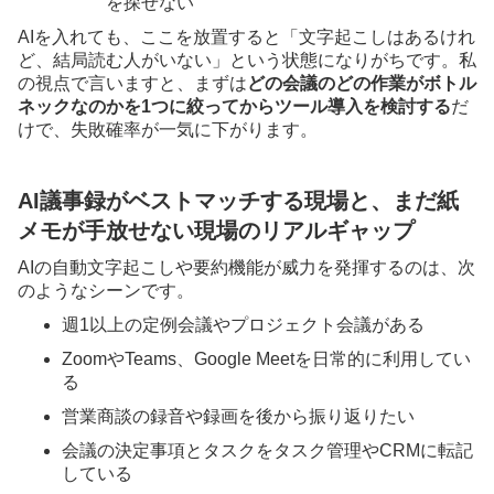
を探せない
AIを入れても、ここを放置すると「文字起こしはあるけれ
ど、結局読む人がいない」という状態になりがちです。私
の視点で言いますと、まずは
どの会議のどの作業がボトル
ネックなのかを1つに絞ってからツール導入を検討する
だ
けで、失敗確率が一気に下がります。
AI議事録がベストマッチする現場と、まだ紙
メモが手放せない現場のリアルギャップ
AIの自動文字起こしや要約機能が威力を発揮するのは、次
のようなシーンです。
週1以上の定例会議やプロジェクト会議がある
ZoomやTeams、Google Meetを日常的に利用してい
る
営業商談の録音や録画を後から振り返りたい
会議の決定事項とタスクをタスク管理やCRMに転記
している