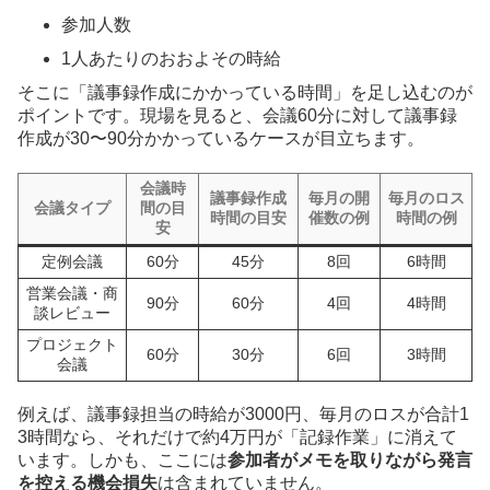
参加人数
1人あたりのおおよその時給
そこに「議事録作成にかかっている時間」を足し込むのが
ポイントです。現場を見ると、会議60分に対して議事録
作成が30〜90分かかっているケースが目立ちます。
会議時
議事録作成
毎月の開
毎月のロス
会議タイプ
間の目
時間の目安
催数の例
時間の例
安
定例会議
60分
45分
8回
6時間
営業会議・商
90分
60分
4回
4時間
談レビュー
プロジェクト
60分
30分
6回
3時間
会議
例えば、議事録担当の時給が3000円、毎月のロスが合計1
3時間なら、それだけで約4万円が「記録作業」に消えて
います。しかも、ここには
参加者がメモを取りながら発言
を控える機会損失
は含まれていません。