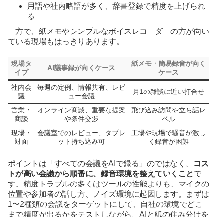
用語や社内略語が多く、辞書登録で精度を上げられ
る
一方で、紙メモやシンプルなボイスレコーダーの方が向い
ている現場もはっきりあります。
現場タ
紙メモ・簡易録音が向く
AI議事録が向くケース
イプ
ケース
社内会
毎週の定例、情報共有、レビ
月1の雑談に近い打合せ
議
ュー会議
営業・
オンライン商談、重要な提案
飛び込み訪問や立ち話レ
商談
や条件交渉
ベル
現場・
会議室でのレビュー、タブレ
工場や現場で騒音が激し
対面
ット持ち込み可
く録音が困難
ポイントは「すべての会議をAIで録る」のではなく、
コス
トが高い会議から順番に、録音環境を整えていくこと
で
す。精度トラブルの多くはツールの性能よりも、マイクの
位置や参加者の話し方、ノイズ環境に起因します。まずは
1〜2種類の会議をターゲットにして、自社の環境でどこ
まで精度が出るかをテストしながら、AIと紙の住み分けを