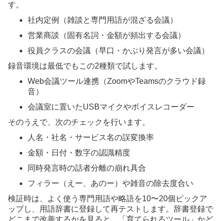
す。
社内定例（雑談と専門用語が混ざる会議）
営業商談（固有名詞・金額が頻出する会議）
役員クラスの会議（早口・かぶり発言が多い会議）
録音環境は最低でもこの2種類で試します。
Web会議ツール連携（ZoomやTeamsのクラウド録
音）
会議室に置いたUSBマイクやボイスレコーダー
そのうえで、次のチェックを行います。
人名・社名・サービス名の誤変換率
金額・日付・数字の認識精度
同時発言時の話者分離の崩れ具合
フィラー（えー、あのー）や雑音の除去度合い
検証時は、よく使う専門用語や略語を10〜20個ピックア
ップし、用語辞書に登録して再テストします。辞書登録で
どこまで改善するかを見ると、「育てられるツール」かど