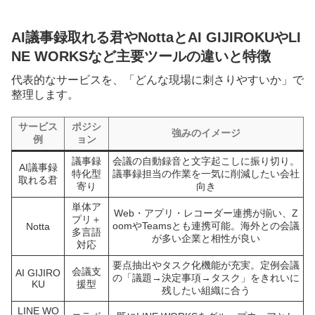
AI議事録取れる君やNottaとAI GIJIROKUやLI
NE WORKSなど主要ツールの違いと特徴
代表的なサービスを、「どんな現場に刺さりやすいか」で
整理します。
サービス
ポジシ
強みのイメージ
例
ョン
議事録
会議の自動録音と文字起こしに振り切り。
AI議事録
特化型
議事録担当の作業を一気に削減したい会社
取れる君
寄り
向き
単体ア
Web・アプリ・レコーダー連携が揃い、Z
プリ＋
oomやTeamsとも連携可能。海外との会議
Notta
多言語
が多い企業と相性が良い
対応
要点抽出やタスク化機能が充実。定例会議
会議支
AI GIJIRO
の「議題→決定事項→タスク」をきれいに
KU
援型
残したい組織に合う
LINE WO