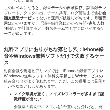
したい企業
このレベルになると、録音データの自動保存、議事録テン
プレート、タスク抽出、チーム共有、ログ管理まで含む
会
議支援型サービス
でないと運用が破綻しがちです。月額費
用はかかりますが、「議事録作業にかかる時間×参加人数
×時給」で計算すると、数名チームでもすぐにペイするケ
ースが多いです。
無料アプリにありがちな落とし穴：iPhone録
音やWindows無料ソフトだけで失敗するケー
ス
対面会議や現場ヒアリングでは、iPhoneの録音アプリや
Windowsの無料ソフト＋無料文字起こしWebサービスの
組み合わせがよく使われます。ただ、この運用には見落と
しがちな落とし穴があります。
マイク環境が悪く、ノイズやフィラーが多すぎて認
識精度が出ない
会議室の真ん中にスマホを1台置いただけだと、発