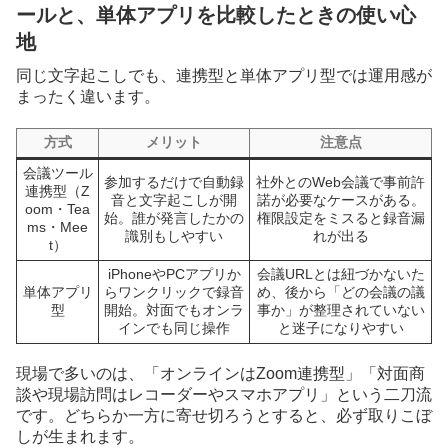
ールと、単体アプリを比較したときの使い心
地
同じ文字起こしでも、連携型と単体アプリ型では運用感が
まったく違います。
方式
メリット
注意点
会議ツール
参加するだけで自動録
社外とのWeb会議で事前許
連携型（Z
音と文字起こしが開
諾が必要なケースがある。
oom・Tea
始。誰が発言したかの
権限設定をミスると録音漏
ms・Mee
識別もしやすい
れが出る
t）
iPhoneやPCアプリか
会議URLとは紐づかないた
単体アプリ
らワンクリックで録音
め、後から「どの会議の議
型
開始。対面でもオンラ
事か」が整理されていない
インでも同じ操作
と迷子になりやすい
現場で多いのは、「オンラインはZoom連携型」「対面商
談や現場訪問はレコーダーやスマホアプリ」という二刀流
です。どちらか一方に寄せ切ろうとすると、必ず取りこぼ
しが生まれます。