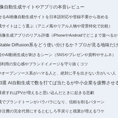
画像自動生成サイトやアプリの本音レビュー
せるAI画像自動生成サイトを日本語対応や登録不要から攻める
生成サイトはこう選ぶ（アニメ風やリアル人物や背景特化で比較）
像生成アプリのリアル評価（iPhoneやAndroidでどこまで遊べる
lyやStable Diffusion系をどう使い分けるか？プロが見る地
像生成やAI動画生成が刺さるシーン（SNSやプレゼンや資料やサムネ）
flyで商用利用の安心感やブランドイメージを守り抜くコツ
fusion系やオープンソース系がハマる人と、絶対に手を出さない方がいい人
3選 AI自動生成で数を打てば当たるが中小企業を疲弊させ
ら量産すればPVが増えると思い込んだときに起きる悲劇
生成でブランドトーンがバラバラになり、信頼を削るパターン
を外注費の完全代替にするとむしろ手戻りと残業が増えるワケ