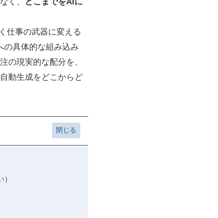
なく、
どこまでをAIに
なく仕事の武器に変える
料作成への具体的な組み込み
注の現実的な配分を、
I自動生成をどこからど
い）