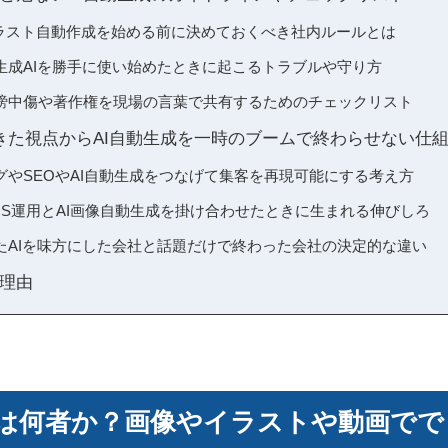
Iイラスト自動作成を始める前に決めておくべき社内ルールとは
生成AIを勝手に使い始めたときに起こるトラブルや守り方
謗中傷や著作権を現場の言葉で共有するためのチェックリスト
きた視点からAI自動生成を一時のブームで終わらせない仕
グやSEOやAI自動生成をつなげて集客を再現可能にする考え方
NS運用とAI画像自動生成を掛け合わせたときに生まれる伸びしろ
たAIを味方にした会社と話題だけで終わった会社の決定的な違い
理由
とは何者か？画像やイラストや動画でで