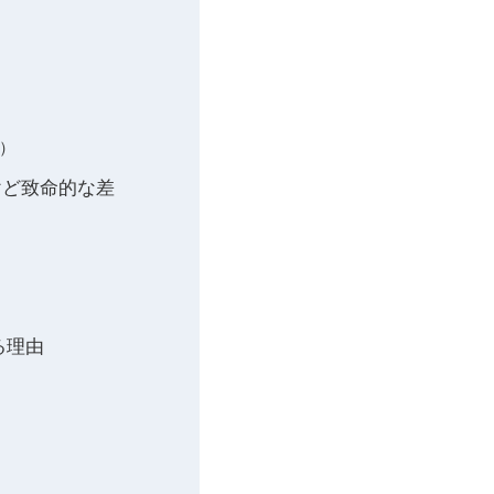
か）
味だけど致命的な差
る理由