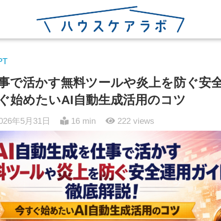
PT
仕事で活かす無料ツールや炎上を防ぐ安
ぐ始めたいAI自動生成活用のコツ
026年5月31日
16 min
222
views