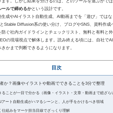
ります。しかし結果を分けるのは、どのツールを選ぶかでは
ルールで締めるか
という設計です。
動生成やAIイラスト自動生成、AI動画までを「遊び」では
flyとStable Diffusion系の使い分け、ブログやSNS、資
を防ぐ社内ガイドラインとチェックリスト、無料と有料と外
SEOの現場視点で解体します。読み終える頃には、自社でA
べきかまで判断できるようになります。
目次
何者か？画像やイラストや動画でできることを3分で整理
できることが一目で分かる（画像・イラスト・文章・動画まで総ざら
やAIアート自動生成がハマるシーンと、人が手をかけるべき領域
描く仕組みをマーケ担当目線でざっくり理解