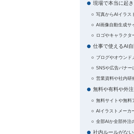
現場で本当に起き
写真からAIイラ
AI画像自動生成
ロゴやキャラクタ
仕事で使えるAI
ブログやオウンド
SNSや広告バナ
営業資料や社内研
無料や有料や外注
無料サイトや無料ア
AIイラストメー
全部AIか全部外
社内ルールがない