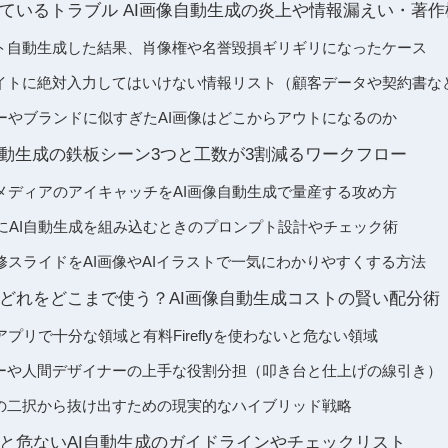
ているトラブル AI画像自動生成の炎上や情報漏えい・著作
スト自動生成した結果、肖像権や名誉毀損ギリギリになったケース
サイトに絶対入力してはいけない情報リスト（顧客データや契約書な
ーやブランドに似すぎたAI画像はどこからアウトになるのか
自動生成の鉄板シーン3つと工数が3割減るワークフロー
メディアのアイキャッチをAI画像自動生成で量産する攻め方
ーにAI自動生成を組み込むときのプロンプト設計やチェック術
修スライドをAI画像やAIイラストで一気にわかりやすくする方法
どれをどこまで使う？AI画像自動生成コストの賢い配分術
プリで十分な領域と有料Fireflyを使わないと危ない領域
カーや人間デザイナーの上手な役割分担（叩き台と仕上げの線引き）
注の二択から抜け出すための現実的なハイブリッド戦略
と危ないAI自動生成のガイドラインやチェックリスト