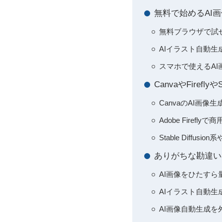
無料で始めるAI
無料ブラウザで試
AIイラスト自動
スマホで使えるAI画
CanvaやFiref
CanvaのAI画
Adobe Fire
Stable Dif
ありがちな勘違い
AI画像をひたす
AIイラスト自動
AI画像自動生成