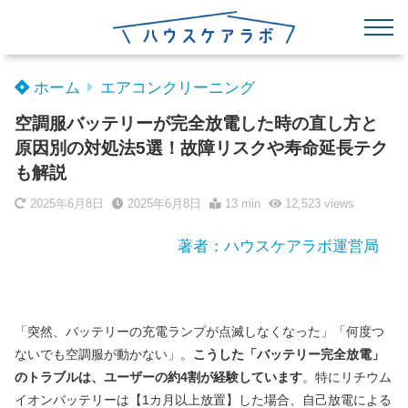
ホーム
エアコンクリーニング
空調服バッテリーが完全放電した時の直し方と
原因別の対処法5選！故障リスクや寿命延長テク
も解説
2025年6月8日
2025年6月8日
13 min
12,523
views
著者：ハウスケアラボ運営局
「突然、バッテリーの充電ランプが点滅しなくなった」「何度つ
ないでも空調服が動かない」。
こうした「バッテリー完全放電」
のトラブルは、ユーザーの約4割が経験しています
。特にリチウム
イオンバッテリーは【1カ月以上放置】した場合、自己放電による