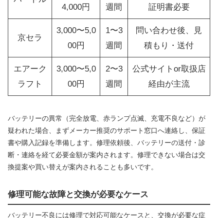
4,000円
週間
証明書必要
3,000〜5,0
1〜3
問い合わせ後、見
京セラ
00円
週間
積もり・送付
エアーク
3,000〜5,0
2〜3
公式サイトor取扱店
ラフト
00円
週間
経由が主流
バッテリーの異常（完全放電、赤ランプ点滅、充電不良など）が
疑われた場合、まずメーカー推奨のサポート窓口へ連絡し、保証
書や購入記録を準備します。修理依頼後、バッテリーの送付・診
断・連絡を経て必要金額が案内されます。修理できない場合は交
換提案や買い替えが案内されることも多いです。
修理可能な故障と交換が必要なケース
バッテリー不良には修理で対応可能なケースと、交換が必要な症