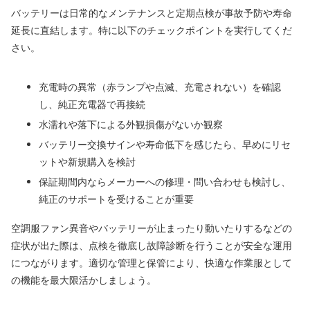
バッテリーは日常的なメンテナンスと定期点検が事故予防や寿命
延長に直結します。特に以下のチェックポイントを実行してくだ
さい。
充電時の異常（赤ランプや点滅、充電されない）を確認
し、純正充電器で再接続
水濡れや落下による外観損傷がないか観察
バッテリー交換サインや寿命低下を感じたら、早めにリセ
ットや新規購入を検討
保証期間内ならメーカーへの修理・問い合わせも検討し、
純正のサポートを受けることが重要
空調服ファン異音やバッテリーが止まったり動いたりするなどの
症状が出た際は、点検を徹底し故障診断を行うことが安全な運用
につながります。適切な管理と保管により、快適な作業服として
の機能を最大限活かしましょう。