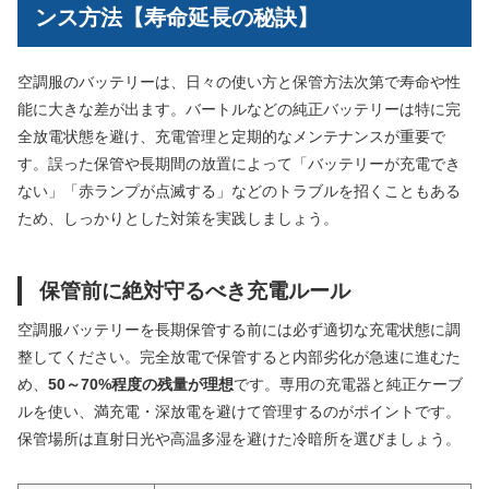
ンス方法【寿命延長の秘訣】
空調服のバッテリーは、日々の使い方と保管方法次第で寿命や性
能に大きな差が出ます。バートルなどの純正バッテリーは特に完
全放電状態を避け、充電管理と定期的なメンテナンスが重要で
す。誤った保管や長期間の放置によって「バッテリーが充電でき
ない」「赤ランプが点滅する」などのトラブルを招くこともある
ため、しっかりとした対策を実践しましょう。
保管前に絶対守るべき充電ルール
空調服バッテリーを長期保管する前には必ず適切な充電状態に調
整してください。完全放電で保管すると内部劣化が急速に進むた
め、
50～70%程度の残量が理想
です。専用の充電器と純正ケーブ
ルを使い、満充電・深放電を避けて管理するのがポイントです。
保管場所は直射日光や高温多湿を避けた冷暗所を選びましょう。