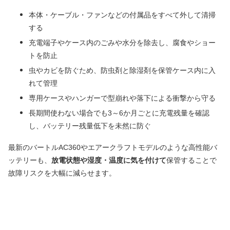
本体・ケーブル・ファンなどの付属品をすべて外して清掃
する
充電端子やケース内のごみや水分を除去し、腐食やショー
トを防止
虫やカビを防ぐため、防虫剤と除湿剤を保管ケース内に入
れて管理
専用ケースやハンガーで型崩れや落下による衝撃から守る
長期間使わない場合でも3～6か月ごとに充電残量を確認
し、バッテリー残量低下を未然に防ぐ
最新のバートルAC360やエアークラフトモデルのような高性能バ
ッテリーも、
放電状態や湿度・温度に気を付けて
保管することで
故障リスクを大幅に減らせます。