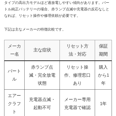
タイプの高出力モデルほど過放電しやすい傾向があります。バー
トル純正バッテリーの場合、赤ランプ点滅や充電器の反応なしと
なれば、リセット操作や修理依頼が必要です。
下記は主なメーカーの特徴比較です。
メーカ
リセット方
保証
主な症状
ー名
法・対応
期間
赤ランプ点
リセット操
購入
バート
滅・完全放電
作、修理窓口
から1
ル
状態
あり
年
エアー
充電器点滅・
メーカー専用
クラフ
1年
起動不可
充電器で確認
ト