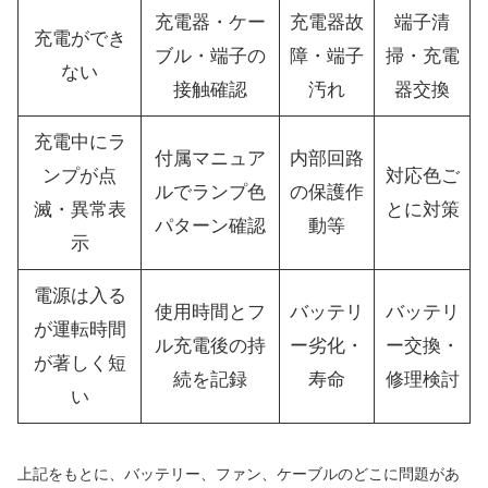
充電器・ケー
充電器故
端子清
充電ができ
ブル・端子の
障・端子
掃・充電
ない
接触確認
汚れ
器交換
充電中にラ
付属マニュア
内部回路
ンプが点
対応色ご
ルでランプ色
の保護作
滅・異常表
とに対策
パターン確認
動等
示
電源は入る
使用時間とフ
バッテリ
バッテリ
が運転時間
ル充電後の持
ー劣化・
ー交換・
が著しく短
続を記録
寿命
修理検討
い
上記をもとに、バッテリー、ファン、ケーブルのどこに問題があ