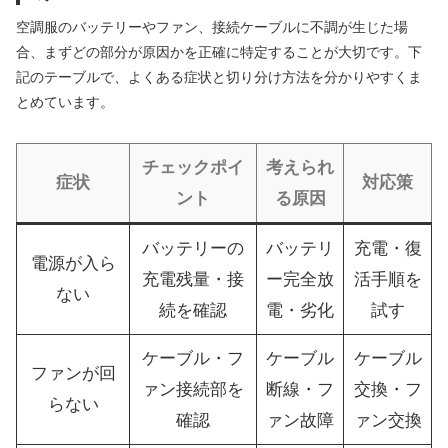
空調服のバッテリーやファン、接続ケーブルに不調が生じた場
合、まずどの部分が原因かを正確に特定することが大切です。下
記のテーブルで、よくある症状と切り分け方法を分かりやすくま
とめています。
チェックポイ
考えられ
症状
対応策
ント
る原因
バッテリーの
バッテリ
充電・復
電源が入ら
充電残量・接
ー完全放
活手順を
ない
続を確認
電・劣化
試す
ケーブル・フ
ケーブル
ケーブル
ファンが回
ァン接続部を
断線・フ
交換・フ
らない
確認
ァン故障
ァン交換