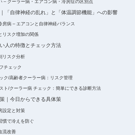
 – クーラー病・エアコン病・冷房症の区別点
｜「自律神経の乱れ」と「体温調節機能」への影響
房病 – エアコンと自律神経バランス
とリスク増加の関係
い人の特徴とチェック方法
別リスク分析
ルフチェック
ェック/高齢者クーラー病：リスク管理
スト/クーラー病 チェック：簡単にできる診断方法
策｜今日からできる具体策
房設定と対策
習慣で冷えを防ぐ
血流改善