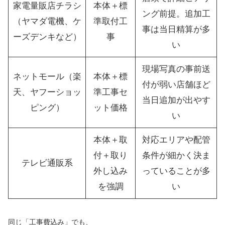
家電量販店チラシ
本体＋標
ング前提。追加工
（ヤマダ電機、ケ
準取付工
事は当日精算が多
ーズデンキなど）
事
い
現場写真の事前送
ネットモール（楽
本体＋標
付が弱い店舗ほど
天、ヤフーショッ
準工事セ
当日追加が出やす
ピング）
ット価格
い
本体＋取
対応エリアや配管
付＋取り
条件が細かく決ま
テレビ通販系
外し込み
っていることが多
を強調
い
同じ「工事費込み」でも、