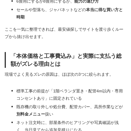
6畳用にするか8畳用にするか、
能力の選び方
セールや型落ち、ジャパネットなどの
本当に得な買い方と
時期
ここを一気に整理できれば、最安値探しでサイトを渡り歩くルー
プから抜け出せます。
「本体価格と工事費込み」と実際に支払う総
額がズレる理由とは
現場でよく見るズレの原因は、ほぼ次の3つに絞られます。
標準工事の前提が「1階ベランダ置き・配管4m以内・専用
コンセントあり」に固定されている
既存機の取り外しや処分費、配管カバー、高所作業などが
別料金メニュー
扱い
ネット注文時に、部屋条件のヒアリングや写真確認が浅
く、当日見てから追加見積りになる