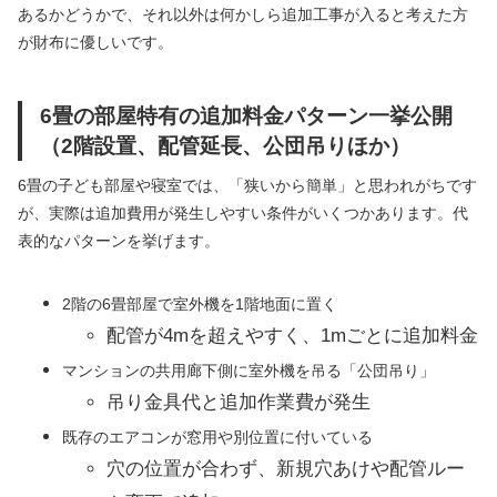
あるかどうかで、それ以外は何かしら追加工事が入ると考えた方
が財布に優しいです。
6畳の部屋特有の追加料金パターン一挙公開
（2階設置、配管延長、公団吊りほか）
6畳の子ども部屋や寝室では、「狭いから簡単」と思われがちです
が、実際は追加費用が発生しやすい条件がいくつかあります。代
表的なパターンを挙げます。
2階の6畳部屋で室外機を1階地面に置く
配管が4mを超えやすく、1mごとに追加料金
マンションの共用廊下側に室外機を吊る「公団吊り」
吊り金具代と追加作業費が発生
既存のエアコンが窓用や別位置に付いている
穴の位置が合わず、新規穴あけや配管ルー