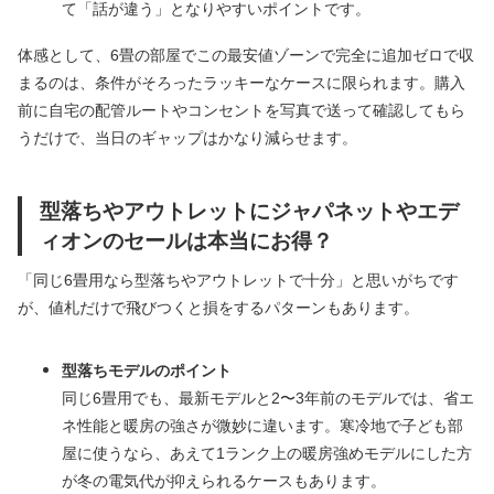
て「話が違う」となりやすいポイントです。
体感として、6畳の部屋でこの最安値ゾーンで完全に追加ゼロで収
まるのは、条件がそろったラッキーなケースに限られます。購入
前に自宅の配管ルートやコンセントを写真で送って確認してもら
うだけで、当日のギャップはかなり減らせます。
型落ちやアウトレットにジャパネットやエデ
ィオンのセールは本当にお得？
「同じ6畳用なら型落ちやアウトレットで十分」と思いがちです
が、値札だけで飛びつくと損をするパターンもあります。
型落ちモデルのポイント
同じ6畳用でも、最新モデルと2〜3年前のモデルでは、省エ
ネ性能と暖房の強さが微妙に違います。寒冷地で子ども部
屋に使うなら、あえて1ランク上の暖房強めモデルにした方
が冬の電気代が抑えられるケースもあります。