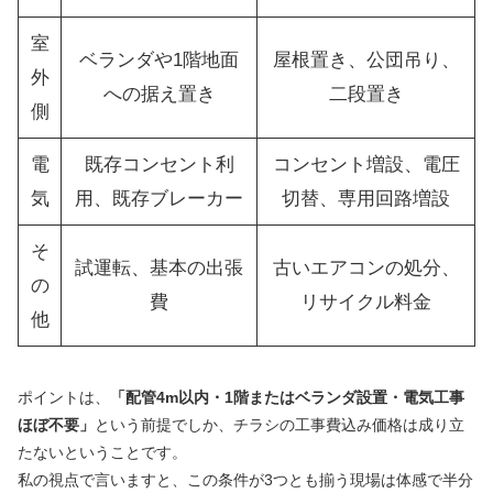
室
ベランダや1階地面
屋根置き、公団吊り、
外
への据え置き
二段置き
側
電
既存コンセント利
コンセント増設、電圧
気
用、既存ブレーカー
切替、専用回路増設
そ
試運転、基本の出張
古いエアコンの処分、
の
費
リサイクル料金
他
ポイントは、
「配管4m以内・1階またはベランダ設置・電気工事
ほぼ不要」
という前提でしか、チラシの工事費込み価格は成り立
たないということです。
私の視点で言いますと、この条件が3つとも揃う現場は体感で半分