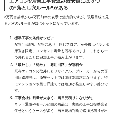
エアコンの6畳工事費込み最安値には３つ
の“落とし穴ルール”がある
3万円台後半から4万円前半の表示は魅力的ですが、現場目線で見
ると次の3ルールがほぼセットになっています。
標準工事の条件がシビア
配管4m以内、配管穴あり、同じフロア、室外機はベランダ
床置き限定、コンセント容量も既存そのまま。これから一
つ外れるごとに追加工事が積み上がります。
「取外し」「処分」「専用回路」が別料金
既存エアコンの取外しとリサイクル、ブレーカーからの専
用回路増設は、激安セットではほぼ別請求になります。特
にマンションや築古戸建てでは追加が発生しやすい部分で
す。
工事会社に裁量が大きく、当日見積りになりがち
ネット通販やモール経由の商品は、実際の工事は提携業者
任せというケースが多く、当日現場判断で追加見積りが出