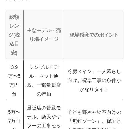
総額
レン
主なモデル・売
ジ(税
現場感覚でのポイント
り場イメージ
込目
安)
3.9
シンプルモデ
冷房メイン、一人暮らし
万〜5
ル、ネット通
向け。標準工事の条件が
万円
販、一部量販店
かなりタイト
台
の特価
量販店の普及モ
5万〜
子ども部屋や寝室向けの
デル、楽天やヤ
7万円
「無難ゾーン」。保証と
フーの工事セッ