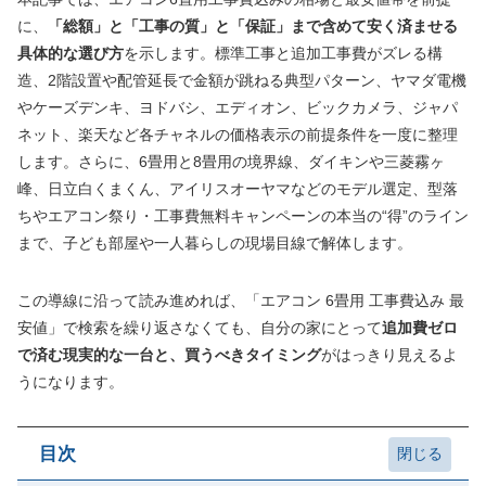
に、
「総額」と「工事の質」と「保証」まで含めて安く済ませる
具体的な選び方
を示します。標準工事と追加工事費がズレる構
造、2階設置や配管延長で金額が跳ねる典型パターン、ヤマダ電機
やケーズデンキ、ヨドバシ、エディオン、ビックカメラ、ジャパ
ネット、楽天など各チャネルの価格表示の前提条件を一度に整理
します。さらに、6畳用と8畳用の境界線、ダイキンや三菱霧ヶ
峰、日立白くまくん、アイリスオーヤマなどのモデル選定、型落
ちやエアコン祭り・工事費無料キャンペーンの本当の“得”のライン
まで、子ども部屋や一人暮らしの現場目線で解体します。
この導線に沿って読み進めれば、「エアコン 6畳用 工事費込み 最
安値」で検索を繰り返さなくても、自分の家にとって
追加費ゼロ
で済む現実的な一台と、買うべきタイミング
がはっきり見えるよ
うになります。
目次