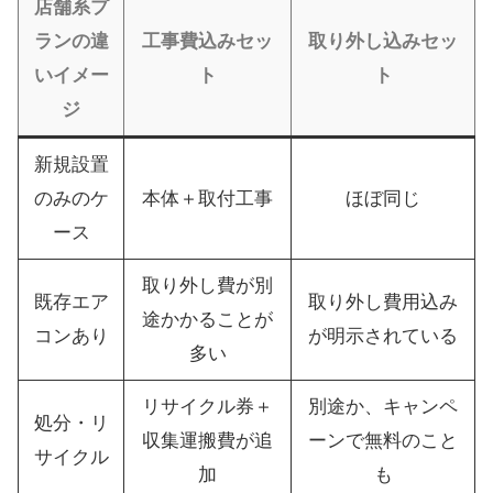
店舗系プ
ランの違
工事費込みセッ
取り外し込みセッ
いイメー
ト
ト
ジ
新規設置
のみのケ
本体＋取付工事
ほぼ同じ
ース
取り外し費が別
既存エア
取り外し費用込み
途かかることが
コンあり
が明示されている
多い
リサイクル券＋
別途か、キャンペ
処分・リ
収集運搬費が追
ーンで無料のこと
サイクル
加
も