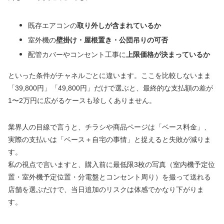
既存エアコンの
取り外しが含まれているか
室外機の
壁掛け・屋根置き・公団吊りの可否
配管カバーやコンセント工事に
上限価格が決まっているか
といった条件がチャネルごとに違います。ここを比較しないまま
「39,800円」「49,800円」だけで選ぶと、最終的な支払額の差が
1〜2万円に広がるケースも珍しくありません。
業界人の目線で言うと、チラシや商品ページは「ベース料金」、
実際の支払いは「ベース＋自宅の事情」と捉えると失敗が減りま
す。
私の視点で言いますと、購入前に最低限3枚の写真（室内機予定位
置・室外機予定位置・分電盤とコンセント周り）を撮って送れる
店舗を選ぶだけで、当日追加のリスクは体感でかなり下がりま
す。