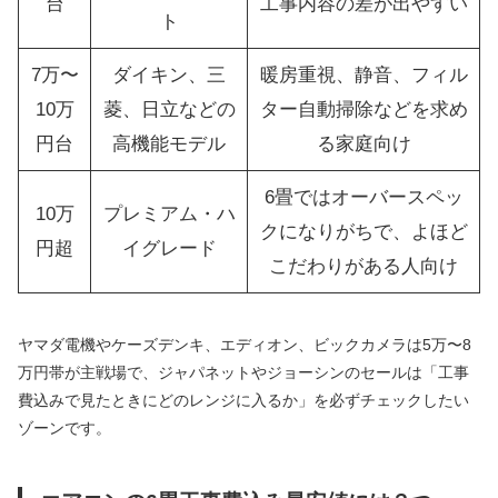
台
工事内容の差が出やすい
ト
7万〜
ダイキン、三
暖房重視、静音、フィル
10万
菱、日立などの
ター自動掃除などを求め
円台
高機能モデル
る家庭向け
6畳ではオーバースペッ
10万
プレミアム・ハ
クになりがちで、よほど
円超
イグレード
こだわりがある人向け
ヤマダ電機やケーズデンキ、エディオン、ビックカメラは5万〜8
万円帯が主戦場で、ジャパネットやジョーシンのセールは「工事
費込みで見たときにどのレンジに入るか」を必ずチェックしたい
ゾーンです。