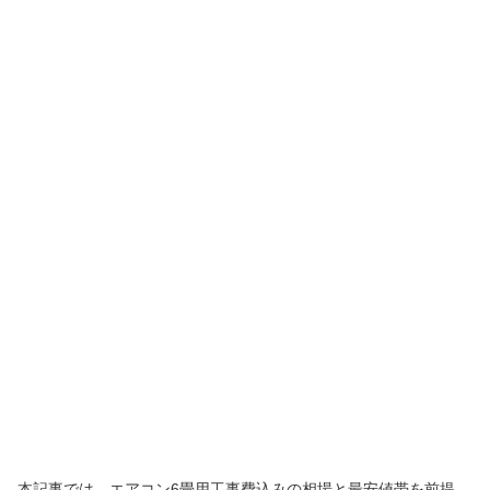
本記事では、エアコン6畳用工事費込みの相場と最安値帯を前提