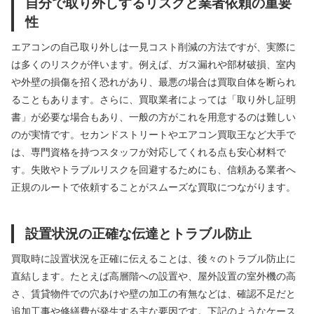
自分で取り外しするリスクと業者依頼の重要
性
エアコンの自己取り外しは一見コスト削減の方法ですが、実際に
は多くのリスクが伴います。例えば、ガス漏れや部材破損、室内
や外壁の損傷を招く恐れがあり、最悪の場合は買取自体を断られ
ることもあります。さらに、買取業者によっては「取り外し証明
書」が必要な場合もあり、一般の方がこれを用意するのは難しい
のが実情です。セカンドストリートやエアコン買取王など大手で
は、専門資格を持つスタッフが対応してくれる点も安心材料で
す。失敗やトラブルリスクを回避するためにも、信頼ある業者へ
正規のルートで依頼することがスムーズな買取につながります。
設置状況の正確な伝達とトラブル防止
買取時に設置状況を正確に伝えることは、後々のトラブル防止に
直結します。たとえば高層階への設置や、屋外設置の室外機の高
さ、賃貸物件での穴あけや壁の加工の有無などは、確認不足だと
追加工事や修繕費が発生する主な要因です。下記のようなケース