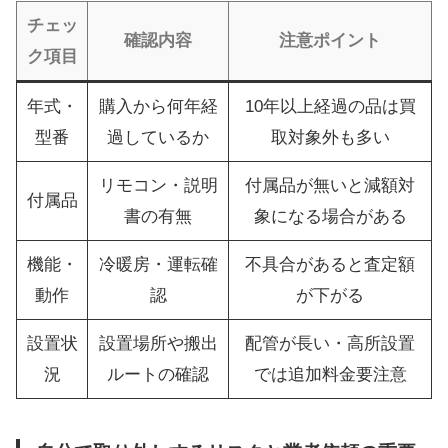
チェッ
確認内容
注意ポイント
ク項目
年式・
購入から何年経
10年以上経過の品は買
型番
過しているか
取対象外も多い
リモコン・説明
付属品が無いと減額対
付属品
書の有無
象になる場合がある
機能・
冷暖房・運転確
不具合があると査定額
動作
認
が下がる
設置状
設置場所や搬出
配管が長い・高所設置
況
ルートの確認
では追加料金要注意