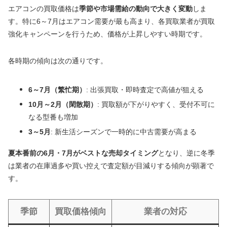
エアコンの買取価格は
季節や市場需給の動向で大きく変動
しま
す。特に6～7月はエアコン需要が最も高まり、各買取業者が買取
強化キャンペーンを行うため、価格が上昇しやすい時期です。
各時期の傾向は次の通りです。
6～7月（繁忙期）
: 出張買取・即時査定で高値が狙える
10月～2月（閑散期）
: 買取額が下がりやすく、受付不可に
なる型番も増加
3～5月
: 新生活シーズンで一時的に中古需要が高まる
夏本番前の6月・7月がベストな売却タイミング
となり、逆に冬季
は業者の在庫過多や買い控えで査定額が目減りする傾向が顕著で
す。
季節
買取価格傾向
業者の対応