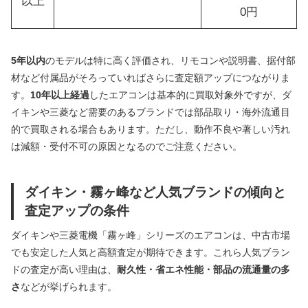
以上
0円
5年以内
のモデルは特に高く評価され、リモコンや説明書、据付部
材など付属品がそろっていればさらに査定額アップにつながりま
す。
10年以上経過
したエアコンは基本的に買取対象外ですが、ダ
イキンや三菱など需要のあるブランドでは部品取り・海外流通目
的で買取される場合もあります。ただし、動作不良や著しい汚れ
は減額・受付不可の原因となるのでご注意ください。
ダイキン・霧ヶ峰など人気ブランドの傾向と
査定アップの条件
ダイキンや三菱電機「霧ヶ峰」シリーズのエアコンは、中古市場
でも安定した人気と高額査定が期待できます。これら人気ブラン
ドの査定が高い理由は、
耐久性・省エネ性能・部品の流通量の多
さ
などが挙げられます。