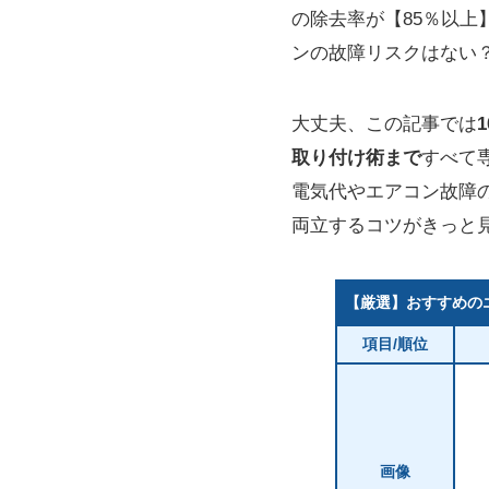
の除去率が【85％以
ンの故障リスクはない
大丈夫、この記事では
取り付け術まで
すべて
電気代やエアコン故障
両立するコツがきっと
【厳選】おすすめの
項目/順位
画像