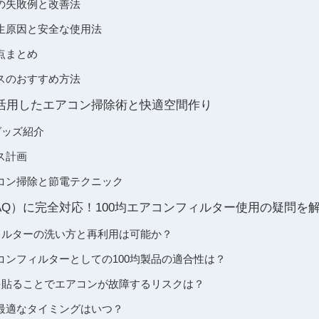
の失敗例と改善法
生原因と安全な使用法
点まとめ
スのおすすめ方法
を活用したエアコン掃除術と快適空間作り
グッズ紹介
ス計画
コン掃除と節電テクニック
AQ）に完全対応！100均エアコンフィルター使用の疑問を
フィルターの洗い方と再利用は可能か？
コンフィルターとしての100均製品の適合性は？
ーを貼ることでエアコンが故障するリスクは？
最適なタイミングはいつ？