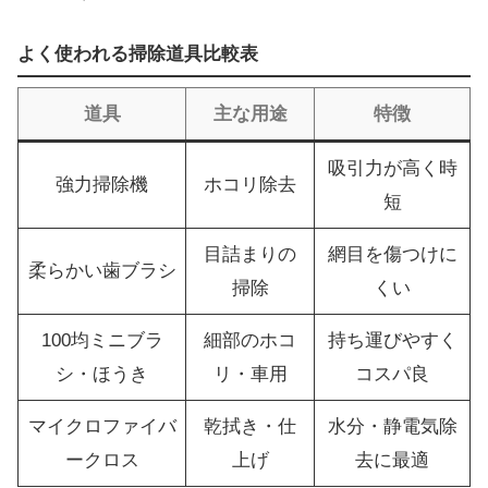
よく使われる掃除道具比較表
道具
主な用途
特徴
吸引力が高く時
強力掃除機
ホコリ除去
短
目詰まりの
網目を傷つけに
柔らかい歯ブラシ
掃除
くい
100均ミニブラ
細部のホコ
持ち運びやすく
シ・ほうき
リ・車用
コスパ良
マイクロファイバ
乾拭き・仕
水分・静電気除
ークロス
上げ
去に最適