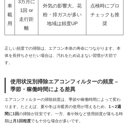
3カ月に
車
外気の影響大。花
点検時にプロ
1回 or
載
粉・排ガスが多い
チェックも推
走行距
用
地域は頻度UP
奨
離
正しい頻度での掃除は、エアコン本体の寿命につながります。本
体を長持ちさせたい場合は、汚れをため込まない習慣が大切で
す。
使用状況別掃除エアコンフィルターの頻度 –
季節・稼働時間による差異
エアコンフィルターの掃除頻度は、季節や稼働時間によって変わ
ります。たとえば、夏や冬は冷暖房の使用が増えるため、
1～2週
間に1回
の掃除が目安です。一方、春や秋など使用頻度が落ちる時
期は
月1回程度
でも十分な場合が多いです。