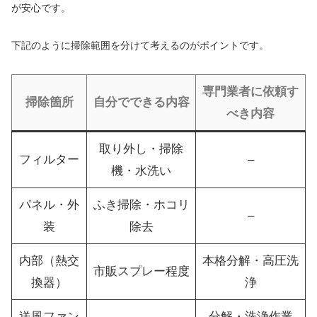
が安心です。
下記のように掃除範囲を分けて考えるのがポイントです。
専門業者に依頼す
掃除箇所
自分でできる内容
べき内容
取り外し・掃除
フィルター
–
機・水洗い
パネル・外
ふき掃除・ホコリ
–
装
除去
内部（熱交
本格分解・高圧洗
市販スプレー程度
換器）
浄
送風ファン
–
分解・洗浄作業