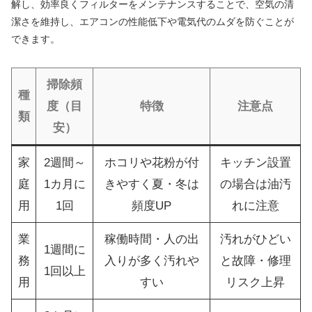
解し、効率良くフィルターをメンテナンスすることで、空気の清
潔さを維持し、エアコンの性能低下や電気代のムダを防ぐことが
できます。
掃除頻
種
度（目
特徴
注意点
類
安）
家
2週間～
ホコリや花粉が付
キッチン設置
庭
1カ月に
きやすく夏・冬は
の場合は油汚
用
1回
頻度UP
れに注意
業
稼働時間・人の出
汚れがひどい
1週間に
務
入りが多く汚れや
と故障・修理
1回以上
用
すい
リスク上昇