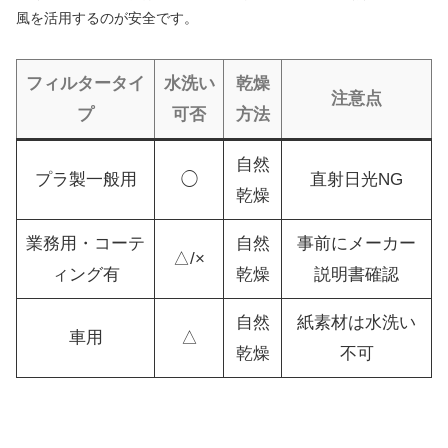
風を活用するのが安全です。
フィルタータイ
水洗い
乾燥
注意点
プ
可否
方法
自然
プラ製一般用
◯
直射日光NG
乾燥
業務用・コーテ
自然
事前にメーカー
△/×
ィング有
乾燥
説明書確認
自然
紙素材は水洗い
車用
△
乾燥
不可