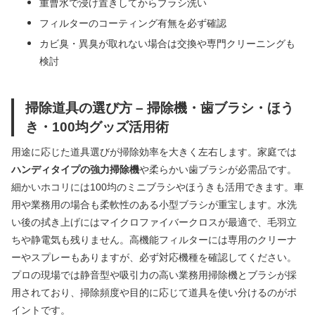
重曹水で浸け置きしてからブラシ洗い
フィルターのコーティング有無を必ず確認
カビ臭・異臭が取れない場合は交換や専門クリーニングも
検討
掃除道具の選び方 – 掃除機・歯ブラシ・ほう
き・100均グッズ活用術
用途に応じた道具選びが掃除効率を大きく左右します。家庭では
ハンディタイプの強力掃除機
や柔らかい歯ブラシが必需品です。
細かいホコリには100均のミニブラシやほうきも活用できます。車
用や業務用の場合も柔軟性のある小型ブラシが重宝します。水洗
い後の拭き上げにはマイクロファイバークロスが最適で、毛羽立
ちや静電気も残りません。高機能フィルターには専用のクリーナ
ーやスプレーもありますが、必ず対応機種を確認してください。
プロの現場では静音型や吸引力の高い業務用掃除機とブラシが採
用されており、掃除頻度や目的に応じて道具を使い分けるのがポ
イントです。