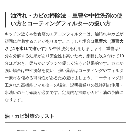
油汚れ・カビの掃除法 – 重曹や中性洗剤の使
い方とコーティングフィルターの扱い方
キッチン近くや飲食店のエアコンフィルターは、油汚れやカビが
頑固に付着することがあります。こうした場合は
重曹水（重曹大
さじ1を水1Lで溶かす）
や中性洗剤を利用しましょう。重曹は油
分を分解する効果があり安全性も高いため、網目に吹き付けて10
分ほどおき、柔らかいブラシで優しく洗うと効果的です。カビが
強い場合は中性洗剤を使い、強い薬品はコーティングやフィルタ
ー素材を傷める可能性があるため避けましょう。コーティング加
工された高機能フィルターの場合、説明書通りの洗浄剤の使用・
水洗いの不可確認が必要です。定期的な掃除がカビ・油の予防に
なります。
油・カビ対策のリスト