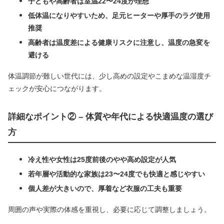
子どもや高齢者は室温22〜24度が理想
低体温になりやすいため、足元ヒーターや厚手のラグ使用
推奨
高齢者は温度差による健康リスクに注意し、温度の急変を
避ける
体温調節が難しい世代には、少し高めの設定やこまめな温湿度チ
ェックが安心につながります。
詳細なポイント② – 体質や年代による快適温度の選び
方
冷え性や女性は25度前後のやや高め設定が人気
若年層や活動的な家族は23〜24度でも快適と感じやすい
個人差が大きいので、厚着など衣服の工夫も重要
周囲の声や実際の体感を重視し、必要に応じて調整しましょう。