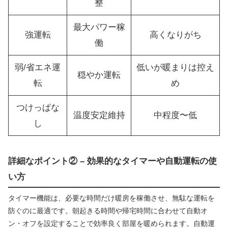
整
最大パワー稼
強運転
高くなりがち
働
弱/省エネ運
低いが暖まりは控え
穏やか運転
転
め
つけっぱな
温度安定維持
中程度〜低
し
詳細なポイント② – 効果的なタイマーや自動運転の使
い方
タイマー機能は、必要な時間だけ暖房を稼働させ、無駄な運転を
防ぐのに最適です。朝起きる時間や帰宅時間に合わせて自動オ
ン・オフを設定することで効率良く部屋を暖められます。自動運