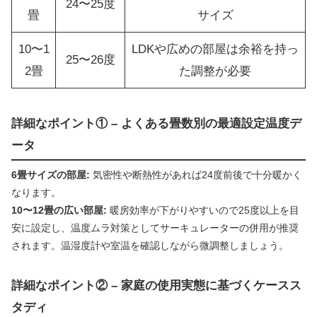
24〜25度
畳
サイズ
10〜1
LDKや広めの部屋は余裕を持っ
25〜26度
2畳
た調整が必要
詳細なポイント① – よくある畳数別の最適設定温度デ
ータ
6畳サイズの部屋:
気密性や断熱性があれば24度前後で十分暖かく
なります。
10〜12畳の広い部屋:
暖房効率が下がりやすいので25度以上を目
安に設定し、温度ムラ対策としてサーキュレーターの併用が推奨
されます。温湿度計や室温を確認しながら微調整しましょう。
詳細なポイント② – 家庭の使用実態に基づくケースス
タディ