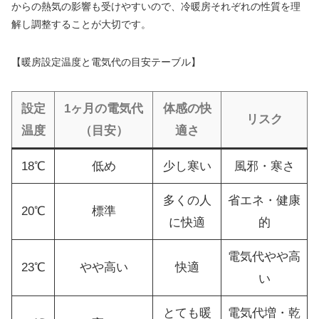
からの熱気の影響も受けやすいので、冷暖房それぞれの性質を理
解し調整することが大切です。
【暖房設定温度と電気代の目安テーブル】
設定
1ヶ月の電気代
体感の快
リスク
温度
（目安）
適さ
18℃
低め
少し寒い
風邪・寒さ
多くの人
省エネ・健康
20℃
標準
に快適
的
電気代やや高
23℃
やや高い
快適
い
とても暖
電気代増・乾