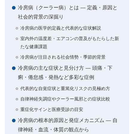
冷房病（クーラー病）とは ― 定義・原因と
社会的背景の深掘り
冷房病の医学的定義と代表的な症状解説
室内外の温度差・エアコンの普及がもたらした新
たな健康課題
冷房病が注目される社会情勢・季節的背景
冷房病の主な症状と見分け方 ― 頭痛・下
痢・倦怠感・発熱など多彩な症例
代表的な自覚症状と重篤化リスクの見極め方
自律神経失調症やクーラー風邪との症状比較
重症化サインと医療受診の目安
冷房病の根本的原因と発症メカニズム ― 自
律神経・血流・体質の観点から