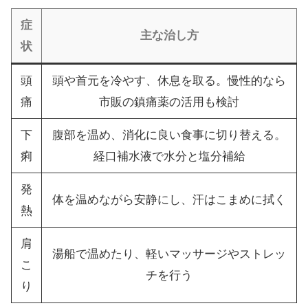
症
主な治し方
状
頭
頭や首元を冷やす、休息を取る。慢性的なら
痛
市販の鎮痛薬の活用も検討
下
腹部を温め、消化に良い食事に切り替える。
痢
経口補水液で水分と塩分補給
発
体を温めながら安静にし、汗はこまめに拭く
熱
肩
湯船で温めたり、軽いマッサージやストレッ
こ
チを行う
り