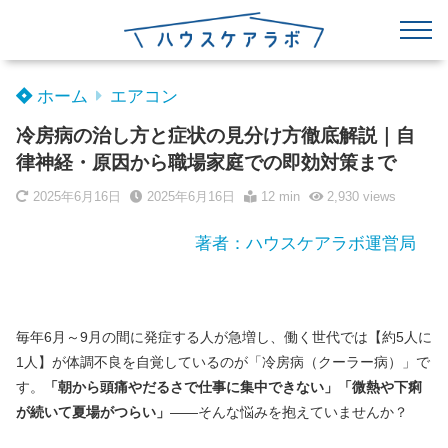
ホーム
エアコン
冷房病の治し方と症状の見分け方徹底解説｜自
律神経・原因から職場家庭での即効対策まで
2025年6月16日
2025年6月16日
12 min
2,930
views
著者：ハウスケアラボ運営局
毎年6月～9月の間に発症する人が急増し、働く世代では【約5人に
1人】が体調不良を自覚しているのが「冷房病（クーラー病）」で
す。
「朝から頭痛やだるさで仕事に集中できない」「微熱や下痢
が続いて夏場がつらい」
——そんな悩みを抱えていませんか？