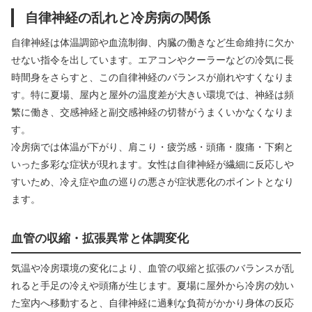
自律神経の乱れと冷房病の関係
自律神経は体温調節や血流制御、内臓の働きなど生命維持に欠か
せない指令を出しています。エアコンやクーラーなどの冷気に長
時間身をさらすと、この自律神経のバランスが崩れやすくなりま
す。特に夏場、屋内と屋外の温度差が大きい環境では、神経は頻
繁に働き、交感神経と副交感神経の切替がうまくいかなくなりま
す。
冷房病では体温が下がり、肩こり・疲労感・頭痛・腹痛・下痢と
いった多彩な症状が現れます。女性は自律神経が繊細に反応しや
すいため、冷え症や血の巡りの悪さが症状悪化のポイントとなり
ます。
血管の収縮・拡張異常と体調変化
気温や冷房環境の変化により、血管の収縮と拡張のバランスが乱
れると手足の冷えや頭痛が生じます。夏場に屋外から冷房の効い
た室内へ移動すると、自律神経に過剰な負荷がかかり身体の反応