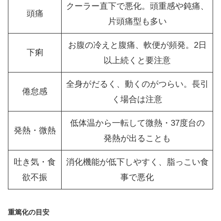
クーラー直下で悪化。頭重感や鈍痛、
頭痛
片頭痛型も多い
お腹の冷えと腹痛、軟便が頻発。2日
下痢
以上続くと要注意
全身がだるく、動くのがつらい。長引
倦怠感
く場合は注意
低体温から一転して微熱・37度台の
発熱・微熱
発熱が出ることも
吐き気・食
消化機能が低下しやすく、脂っこい食
欲不振
事で悪化
重篤化の目安