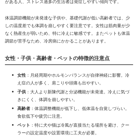
がある人、ストレス過多の生活者は発症しやすい傾向です。
体温調節機能が未発達な子供や、基礎代謝が低い高齢者では、少
しの温度差でも体調を崩しやすく要注意です。女性は筋肉量が少
なく熱産生が弱いため、特に冷えに敏感です。またペットも体温
調節が苦手なため、冷房病にかかることがあります。
女性・子供・高齢者・ペットの特徴的注意点
女性
：月経周期やホルモンバランスが自律神経に影響。冷
え症の人が多く、肩こりや頭痛も出やすい。
子供
：大人より新陳代謝と分泌機能が未発達。冷えに気づ
きにくく、体調を崩しやすい。
高齢者
：体温調整機能が低下し、低体温を自覚しづらい。
食欲低下や疲労に注意。
ペット
：特に犬や猫は冷風が直接当たる場所を避け、クー
ラーの設定温度や設置環境に工夫が必要。