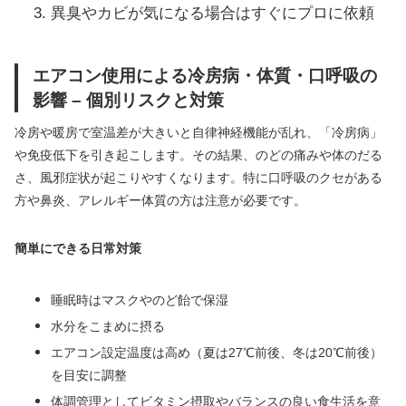
異臭やカビが気になる場合はすぐにプロに依頼
エアコン使用による冷房病・体質・口呼吸の
影響 – 個別リスクと対策
冷房や暖房で室温差が大きいと自律神経機能が乱れ、「冷房病」
や免疫低下を引き起こします。その結果、のどの痛みや体のだる
さ、風邪症状が起こりやすくなります。特に口呼吸のクセがある
方や鼻炎、アレルギー体質の方は注意が必要です。
簡単にできる日常対策
睡眠時はマスクやのど飴で保湿
水分をこまめに摂る
エアコン設定温度は高め（夏は27℃前後、冬は20℃前後）
を目安に調整
体調管理としてビタミン摂取やバランスの良い食生活を意