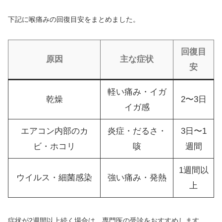
下記に喉痛みの回復目安をまとめました。
回復目
原因
主な症状
安
軽い痛み・イガ
乾燥
2〜3日
イガ感
エアコン内部のカ
炎症・だるさ・
3日〜1
ビ・ホコリ
咳
週間
1週間以
ウイルス・細菌感染
強い痛み・発熱
上
症状が2週間以上続く場合は、専門医の受診をおすすめします。