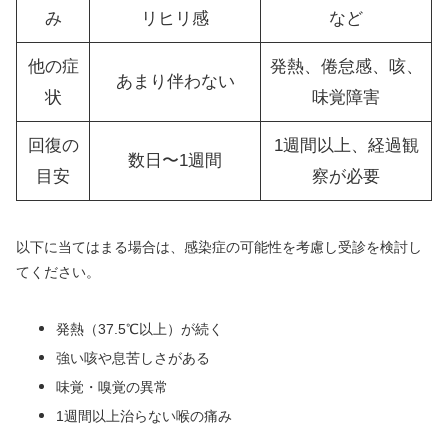
み
リヒリ感
など
他の症
発熱、倦怠感、咳、
あまり伴わない
状
味覚障害
回復の
1週間以上、経過観
数日〜1週間
目安
察が必要
以下に当てはまる場合は、感染症の可能性を考慮し受診を検討し
てください。
発熱（37.5℃以上）が続く
強い咳や息苦しさがある
味覚・嗅覚の異常
1週間以上治らない喉の痛み