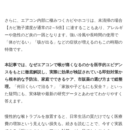
さらに、エアコン内部に棲みつくカビやホコリは、未清掃の場合
【カビ胞子濃度が通常の2～5倍】に達することもあり、アレルギ
ーや急性のど炎の一因となります。強い冷風や長時間の使用で
「体がだるい」「咳が出る」などの症状が増えるのもこの時期の
特徴です。
本記事では、なぜエアコンで喉が痛くなるのかを医学的エビデン
スをもとに徹底解説し、実際に効果が検証されている即効対策か
ら根本的な予防法、家庭でできるケア、市販薬の選び方まで総整
理。
「何日くらいで治る？」「家族や子どもにも安全？」といっ
た疑問にも、実体験や最新の研究データとあわせてわかりやすく
答えます。
慢性的な喉トラブルを放置すると、日常生活の質だけでなく医療
費の増加という見えない損失も。続きを読むことで、今すぐ実践