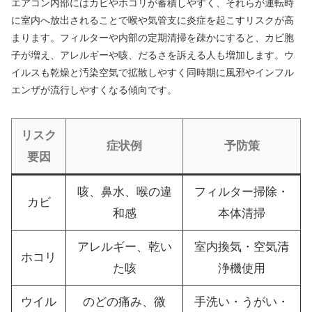
エアコン内部にはカビやホコリが蓄積しやすく、それらが運転時
に室内へ放出されることで喉や気管支に炎症を起こすリスクが高
まります。フィルターや内部の定期清掃を疎かにすると、カビ胞
子が増え、アレルギーや咳、だるさを訴える人も増加します。ウ
イルスも乾燥と汚染空気で拡散しやすく同時期に風邪やインフル
エンザが流行しやすくなる傾向です。
リスク
症状例
予防策
要因
咳、鼻水、喉の違
フィルター掃除・
カビ
和感
本体清掃
アレルギー、乾い
室内換気・空気清
ホコリ
た咳
浄機使用
ウイル
のどの痛み、微
手洗い・うがい・