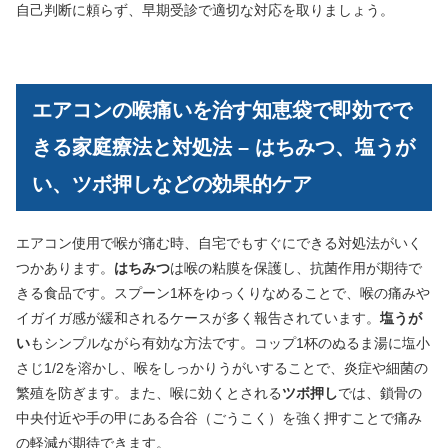
自己判断に頼らず、早期受診で適切な対応を取りましょう。
エアコンの喉痛いを治す知恵袋で即効でで
きる家庭療法と対処法 – はちみつ、塩うが
い、ツボ押しなどの効果的ケア
エアコン使用で喉が痛む時、自宅でもすぐにできる対処法がいく
つかあります。
はちみつ
は喉の粘膜を保護し、抗菌作用が期待で
きる食品です。スプーン1杯をゆっくりなめることで、喉の痛みや
イガイガ感が緩和されるケースが多く報告されています。
塩うが
い
もシンプルながら有効な方法です。コップ1杯のぬるま湯に塩小
さじ1/2を溶かし、喉をしっかりうがいすることで、炎症や細菌の
繁殖を防ぎます。また、喉に効くとされる
ツボ押し
では、鎖骨の
中央付近や手の甲にある合谷（ごうこく）を強く押すことで痛み
の軽減が期待できます。