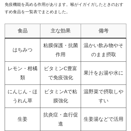
免疫機能を高める作用があります。喉がイガイガしたときのおす
すめ食品を一覧表でまとめました。
食品
主な効果
備考
粘膜保護・抗菌
温かい飲み物やそ
はちみつ
作用
のまま摂取
レモン・柑橘
ビタミンC豊富
果汁をお湯や水に
類
で免疫強化
にんじん・ほ
ビタミンAで粘
温野菜で摂取しや
うれん草
膜強化
すい
抗炎症・血行促
生姜
生姜湯などで活用
進