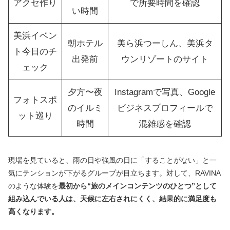
アクセ作り
で所要時間を確認
い時間
美浜イベン
朝ホテル
美ら浜つーしん、美浜タ
ト今日のチ
出発前
ウンリゾートのサイト
ェック
夕方〜夜
Instagramで写真、Google
フォトスポ
のイルミ
ビジネスプロフィールで
ット巡り
時間
混雑感を確認
現場を見ていると、雨の日や強風の日に「することがない」と一
気にテンションが下がるグループが目立ちます。対して、RAVINA
のような体験を
最初から“旅のメインコンテンツのひとつ”として
組み込んでいる人は、天候に左右されにくく、結果的に満足度も
高くなります。