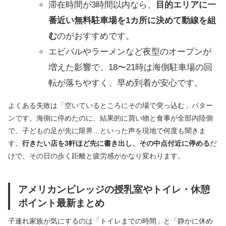
滞在時間が3時間以内なら、
目的エリアに一
番近い無料駐車場を1カ所に決めて動線を組
む
のがおすすめです。
エビバルやラーメンなど夜型のオープンが
増えた影響で、18〜21時は海側駐車場の回
転が落ちやすく、早め到着が安心です。
よくある失敗は「空いているところにその場で突っ込む」パター
ンです。海側に停めたのに、結果的に買い物と食事が全部内陸側
で、子どもの足が先に限界…といった声を現地で何度も聞きま
す。
行きたい店を3軒ほど先に書き出し、その中点付近に停める
だ
けで、その日の歩く距離と疲労感がかなり変わります。
アメリカンビレッジの授乳室やトイレ・休憩
ポイント最新まとめ
子連れ家族が気にするのは「トイレまでの時間」と「静かに休め