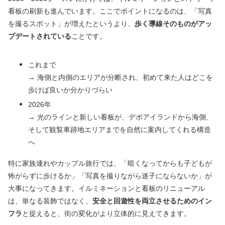
看板の刷新も進んでいます。ここでポイントになるのは、「写真
を撮るスポット」が増えたというより、
歩く導線そのものがアッ
プデートされている
ことです。
これまで
→ 海側と内側のエリアが分断され、初めて来た人はどこを
歩けば良いか分かりづらい
2026年
→ 光のラインと新しい看板が、デポアイランドから海側、
そして観覧車跡地エリアまでを自然に案内してくれる構造
へ
特に家族連れやカップル旅行では、「暗くなってからも子どもが
怖がらずに歩けるか」「写真を撮りながら迷子にならないか」が
大事になってきます。イルミネーションと看板のリニューアル
は、単なる装飾ではなく、
安全と回遊性を両立させるためのイン
フラ
と捉えると、街の変化がより立体的に見えてきます。