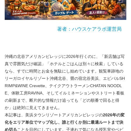
著者：ハウスケアラボ運営局
沖縄の北谷アメリカンビレッジに2026年行くのに、「新店舗は写
真で雰囲気だけ確認」「ホテルとごはんは別々に検索」している
なら、すでに時間とお金を無駄にし始めています。観覧車跡地の
リーガロイヤルリゾート沖縄北谷、畳の宿北谷美浜、エビバルSH
RIMP&WINE Crevette、テイクアウトラーメンCHATAN NOODL
E、体験工房RAVINA、そしてイルミネーションやストリート看板
の刷新まで、断片的な情報だけ追っても「どの順番で回ると得
か」は絶対に見えてきません。
本記事は、美浜タウンリゾートアメリカンビレッジの
2026年の変
化をエリア単位でマップ化し、誰と行くか別に最適ルートまで決
め切る
ことを目的にしています。子連れで気になる授乳室やベビ