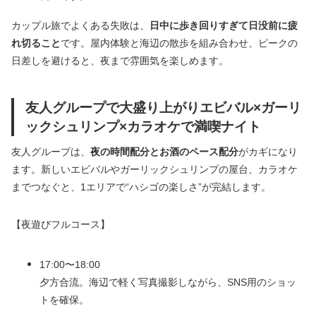
カップル旅でよくある失敗は、
日中に歩き回りすぎて日没前に疲
れ切ること
です。屋内体験と海辺の散歩を組み合わせ、ピークの
日差しを避けると、夜まで雰囲気を楽しめます。
友人グループで大盛り上がりエビバル×ガーリ
ックシュリンプ×カラオケで満喫ナイト
友人グループは、
夜の時間配分とお酒のペース配分
がカギになり
ます。新しいエビバルやガーリックシュリンプの屋台、カラオケ
までつなぐと、1エリアで“ハシゴの楽しさ”が完結します。
【夜遊びフルコース】
17:00〜18:00
夕方合流。海辺で軽く写真撮影しながら、SNS用のショッ
トを確保。