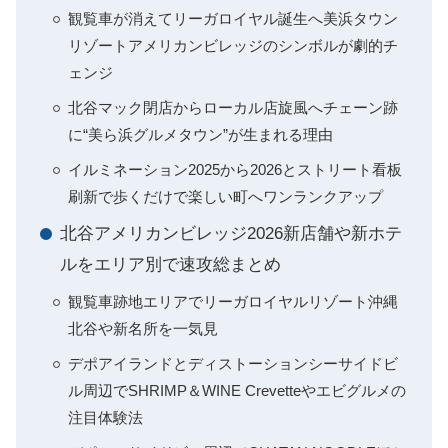
観覧車が消えてリーガロイヤル誕生へ美浜タウン
リゾートアメリカンビレッジのシンボルが劇的チ
ェンジ
北谷マック閉店からローカル店旋風へチェーン跡
に“美ら浜グルメタウン”が生まれる理由
イルミネーション2025から2026とストリート看板
刷新で歩くだけで楽しい町へワンランクアップ
北谷アメリカンビレッジ2026新店舗や新ホテ
ルをエリア別で速攻総まとめ
観覧車跡地エリアでリーガロイヤルリゾート沖縄
北谷や新名所を一気見
デポアイランドとディストーションシーサイドビ
ル周辺でSHRIMP＆WINE Crevetteやエビグルメの
注目体験法