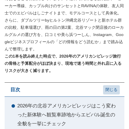
ーカー導線、カップル向けのサンセットとRAVINAの体験、友人同
士でのエビバルはしごナイトまで、モデルコースとして具体化。
さらに、ダブルツリーbyヒルトン沖縄北谷リゾートと新ホテル群
の比較、駐車場選び、雨の日の第2案、北谷マック閉店後のローカ
ルグルメの選び方を、口コミや美ら浜つーしん、Instagram、Goo
gleビジネスプロフィールの「どの情報をどう読むか」まで踏み込
んで整理します。
この1本を読み終えた時点で、2026年のアメリカンビレッジ旅行
の骨格と予算配分がほぼ決まり、現地で迷う時間と外れ店に入る
リスクが大きく減ります。
目次
2026年の北谷アメリカンビレッジはこう変わ
った新体験へ観覧車跡地からエビバル誕生の
全貌を一挙にチェック