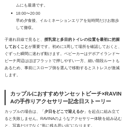
ムにも最適です。
18:00〜20:00
早め夕食後、イルミネーションエリアを短時間だけお散歩
して撤収。
子連れ目線で見ると、
授乳室と多目的トイレの位置を最初に把握
しておくこと
が重要です。初めに1周して場所を確認しておくと、
ぐずった瞬間に迷わず動けます。ベビーカーはデポアイランド〜
ビーチ周辺はほぼフラットで押しやすい一方、細い階段ルートも
あるため、事前にスロープ側を選んで移動するとストレスが激減
します。
カップルにおすすめサンセットビーチ×RAVIN
Aの手作りアクセサリー記念日ストーリー
カップルの場合は、「
夕日をどこで迎えるか
」を起点に組み立て
ると失敗しません。RAVINAのようなアクセサリー体験を組み込む
と、写真だけでなく“形に残る思い出”になります。