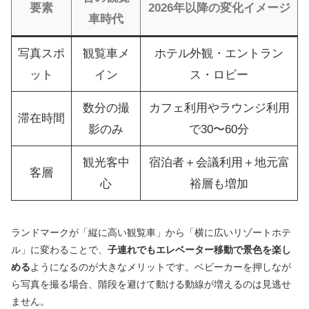
要素
2026年以降の変化イメージ
車時代
写真スポ
観覧車メ
ホテル外観・エントラン
ット
イン
ス・ロビー
数分の撮
カフェ利用やラウンジ利用
滞在時間
影のみ
で30〜60分
観光客中
宿泊者＋会議利用＋地元富
客層
心
裕層も増加
ランドマークが「縦に高い観覧車」から「横に広いリゾートホテ
ル」に変わることで、
子連れでもエレベーター移動で景色を楽し
める
ようになるのが大きなメリットです。ベビーカーを押しなが
ら写真を撮る場合、階段を避けて動ける動線が増えるのは見逃せ
ません。