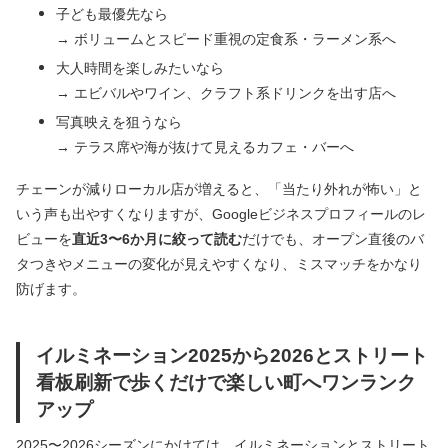
子ども最優先なら
→ ボリュームとスピード重視の定食系・ラーメン系へ
大人時間を楽しみたいなら
→ エビバルやワイン、クラフト系ドリンクを出す店へ
写真映えを狙うなら
→ テラス席や海が抜けて見えるカフェ・バーへ
チェーンが減りローカル店が増えると、「当たり外れが怖い」と
いう声も出やすくなりますが、Googleビジネスプロフィールのレ
ビューを
直近3〜6か月に絞って読む
だけでも、オープン直後のバ
タつきやメニューの変化が見えやすくなり、ミスマッチをかなり
防げます。
イルミネーション2025から2026とストリート
看板刷新で歩くだけで楽しい町へワンランク
アップ
2025〜2026シーズンにかけては、イルミネーションとストリート