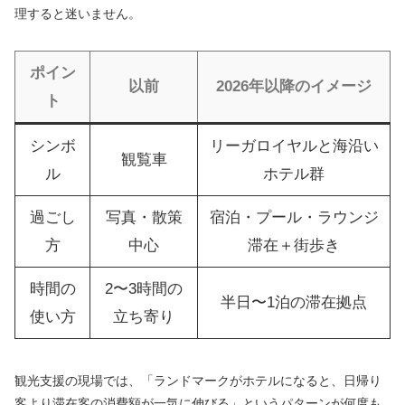
理すると迷いません。
ポイン
以前
2026年以降のイメージ
ト
シンボ
リーガロイヤルと海沿い
観覧車
ル
ホテル群
過ごし
写真・散策
宿泊・プール・ラウンジ
方
中心
滞在＋街歩き
時間の
2〜3時間の
半日〜1泊の滞在拠点
使い方
立ち寄り
観光支援の現場では、「ランドマークがホテルになると、日帰り
客より滞在客の消費額が一気に伸びる」というパターンが何度も