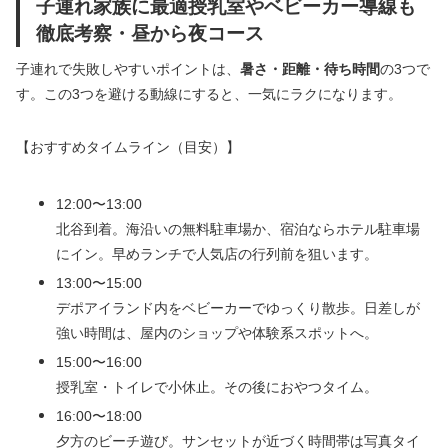
子連れ家族に最適授乳室やベビーカー導線も
徹底考察・昼から夜コース
子連れで失敗しやすいポイントは、
暑さ・距離・待ち時間
の3つで
す。この3つを避ける動線にすると、一気にラクになります。
【おすすめタイムライン（目安）】
12:00〜13:00
北谷到着。海沿いの無料駐車場か、宿泊ならホテル駐車場
にイン。早めランチで人気店の行列前を狙います。
13:00〜15:00
デポアイランド内をベビーカーでゆっくり散歩。日差しが
強い時間は、屋内のショップや体験系スポットへ。
15:00〜16:00
授乳室・トイレで小休止。その後におやつタイム。
16:00〜18:00
夕方のビーチ遊び。サンセットが近づく時間帯は写真タイ