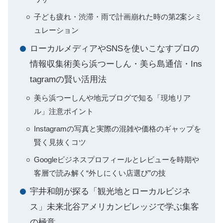
子ども疲れ・渋滞・雨で計画崩れた時の第2案シミ
ュレーション
ローカルメディアやSNSを使いこなすプロの
情報収集術美ら浜つーしん・美ら島通信・Ins
tagramの賢い活用法
美ら浜つーしんや地元ブログで知る「現地リア
ル」注意ポイント
Instagramの写真と実際の混雑や価格のギャップを
賢く見抜くコツ
Googleビジネスプロフィールとレビューを時期や
客層で読み解く“外しにくい店選び”の技
宇井和朗が探る「観光地とローカルビジネ
ス」未来北谷アメリカンビレッジで学ぶ集客
の極意