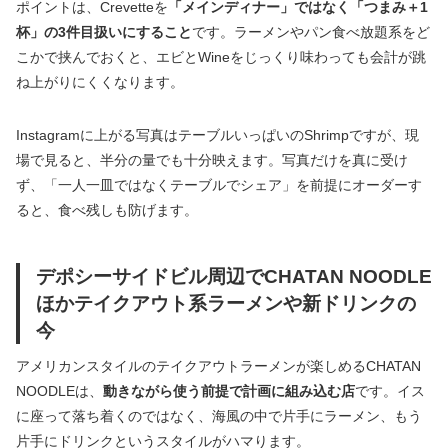
ポイントは、Crevetteを
「メインディナー」ではなく「つまみ＋1
杯」の3件目扱いにすること
です。ラーメンやパン食べ放題系をど
こかで挟んでおくと、エビとWineをじっくり味わっても会計が跳
ね上がりにくくなります。
Instagramに上がる写真はテーブルいっぱいのShrimpですが、現
場で見ると、半分の量でも十分映えます。写真だけを真に受け
ず、「一人一皿ではなくテーブルでシェア」を前提にオーダーす
ると、食べ残しも防げます。
デポシーサイドビル周辺でCHATAN NOODLE
ほかテイクアウト系ラーメンや新ドリンクの
今
アメリカンスタイルのテイクアウトラーメンが楽しめるCHATAN
NOODLEは、
動きながら使う前提で計画に組み込む店
です。イス
に座って落ち着くのではなく、海風の中で片手にラーメン、もう
片手にドリンクというスタイルがハマります。