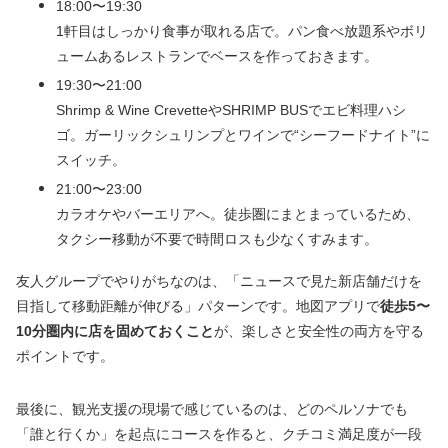
18:00〜19:30
1軒目はしっかり食事が取れる店で。パン食べ放題系やボリ
ュームあるレストランでベースを作っておきます。
19:30〜21:00
Shrimp & Wine CrevetteやSHRIMP BUSでエビ料理ハシ
ゴ。ガーリックシュリンプとワインで“シーフードナイト”に
スイッチ。
21:00〜23:00
カラオケやバーエリアへ。徒歩圏にまとまっているため、
タクシー移動が不要で時間ロスも少なくすみます。
友人グループでやりがちなのは、「ニュースで見た新店舗だけを
目指して移動距離が伸びる」パターンです。地図アプリで
徒歩5〜
10分圏内に店を固めておくこと
が、楽しさと安全性の両方を守る
ポイントです。
最後に、観光支援の現場で感じているのは、どのペルソナでも
「誰と行くか」を起点にコースを作ると、クチコミ満足度が一段