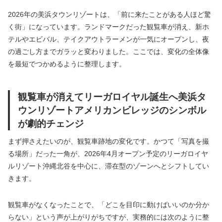
2026年の美浜タウンリゾートは、「前に来たことがある人ほど驚
く街」になっています。ランドマークだった観覧車が消え、新ホ
テルやエビバル、テイクアウトラーメンが一気にオープンし、夜
の過ごし方までガラッと変わりました。ここでは、変化の全体像
を最短でつかめるように整理します。
観覧車が消えてリーガロイヤル誕生へ美浜タ
ウンリゾートアメリカンビレッジのシンボル
が劇的チェンジ
まず押さえたいのが、観覧車跡地の変化です。かつて「写真を撮
る場所」だった一角が、2026年4月オープン予定のリーガロイヤ
ルリゾート沖縄北谷を中心に、滞在型のゾーンへとシフトしてい
きます。
観覧車がなくなったことで、「どこを目印に動けばいいのか分か
らない」という声が上がりがちですが、実務的には次のように整