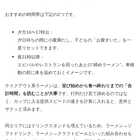
おすすめの時間帯は下記の2つです。
夕方16〜17時台：
夕日待ちの間に小腹満たし。子どもの「お腹すいた」を一
度リセットできます。
夜21時以降：
エビバルやレストランを回ったあとの“締めラーメン”。車移
動の前に体を温めておくイメージです。
テイクアウト系ラーメンは、
並び始めから食べ終わりまでの「合
計時間」を読むことが大事
です。行列だけ見て諦めるのではな
く、カップに入る提供スピードの速さを計算に入れると、意外と
サクッと済みます。
同エリアにはドリンクスタンドも増えているため、ラーメン→ソ
フトドリンク、ラーメン→クラフトビールといった組み合わせも