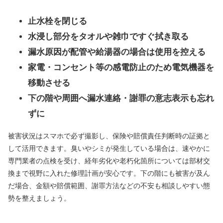
止水栓を閉じる
水浸し部分をタオルや雑巾ですぐ拭き取る
漏水原因が配管や給湯器の場合は使用を控える
家電・コンセント等の感電防止のため電気機器を
移動させる
下の階や周囲へ漏水連絡・謝罪の意志表示も忘れ
ずに
被害状況はスマホで必ず撮影し、保険や賠償責任判断時の証拠と
して活用できます。臭いやシミが発生している場合は、速やかに
専門業者の点検を受け、経年劣化や老朽化箇所については部材交
換まで視野に入れた修理計画が安心です。下の階にも被害が及ん
だ場合、金額や賠償範囲、謝罪方法などの不安も相談しやすい態
勢を整えましょう。