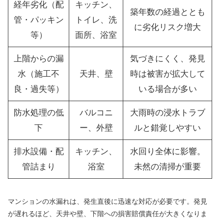
経年劣化（配
キッチン、
築年数の経過ととも
管・パッキン
トイレ、洗
に劣化リスク増大
等）
面所、浴室
上階からの漏
気づきにくく、発見
水（施工不
天井、壁
時は被害が拡大して
良・過失等）
いる場合が多い
防水処理の低
バルコニ
大雨時の浸水トラブ
下
ー、外壁
ルと錯覚しやすい
排水設備・配
キッチン、
水回り全体に影響。
管詰まり
浴室
未然の清掃が重要
マンションの水漏れは、発生直後に迅速な対応が必要です。発見
が遅れるほど、天井や壁、下階への損害賠償責任が大きくなりま