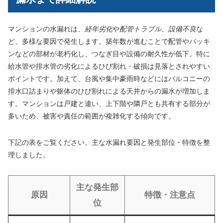
マンションの水漏れは、
経年劣化
や
配管トラブル
、
設備不良
な
ど、多様な要因で発生します。築年数が進むことで配管やパッキ
ンなどの部材が老朽化し、つなぎ目や設備の耐久性が低下。特に
給水管や排水管の劣化によるひび割れ・破損は見落とされやすい
ポイントです。加えて、台風や集中豪雨時などにはバルコニーの
排水口詰まりや躯体のひび割れによる天井からの漏水が増加しま
す。マンションは戸建と違い、上下階や隣戸とも共有する部分が
多いため、被害や責任の範囲が複雑化する傾向です。
下記の表をご覧ください。主な水漏れ要因と発生部位・特徴を整
理しました。
主な発生部
原因
特徴・注意点
位