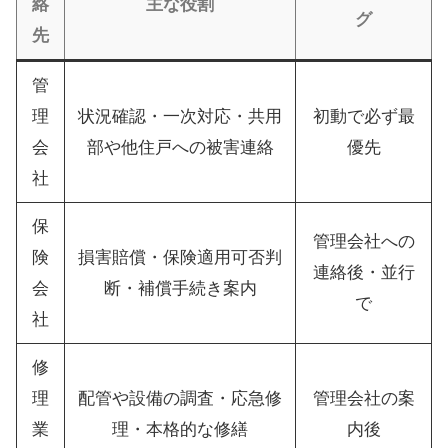
絡
主な役割
グ
先
管
理
状況確認・一次対応・共用
初動で必ず最
会
部や他住戸への被害連絡
優先
社
保
管理会社への
険
損害賠償・保険適用可否判
連絡後・並行
会
断・補償手続き案内
で
社
修
理
配管や設備の調査・応急修
管理会社の案
業
理・本格的な修繕
内後