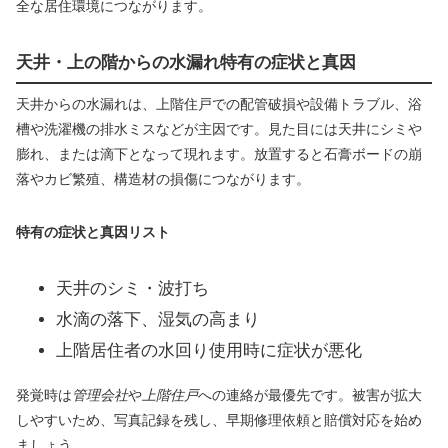
全な居住環境につながります。
天井・上の階からの水漏れ特有の症状と真因
天井からの水漏れは、上階住戸での配管破損や設備トラブル、浴
槽や洗濯機の排水ミスなどが主因です。見た目には天井にシミや
膨れ、または滴下となって現れます。放置すると石膏ボードの崩
落やカビ繁殖、構造材の損傷につながります。
特有の症状と真因リスト
天井のシミ・波打ち
水滴の落下、湿気の高まり
上階居住者の水回り使用時に症状が悪化
発覚時は
管理会社
や
上階住戸
への連絡が最優先です。被害が拡大
しやすいため、写真記録を残し、早期修理依頼と賠償対応を始め
ましょう。