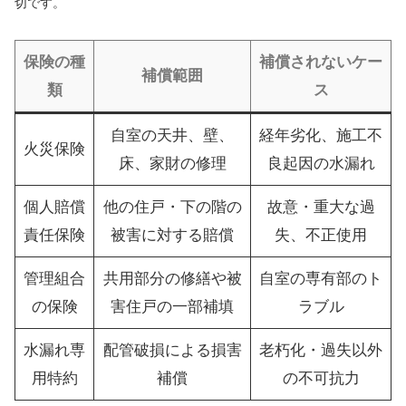
切です。
保険の種
補償されないケー
補償範囲
類
ス
自室の天井、壁、
経年劣化、施工不
火災保険
床、家財の修理
良起因の水漏れ
個人賠償
他の住戸・下の階の
故意・重大な過
責任保険
被害に対する賠償
失、不正使用
管理組合
共用部分の修繕や被
自室の専有部のト
の保険
害住戸の一部補填
ラブル
水漏れ専
配管破損による損害
老朽化・過失以外
用特約
補償
の不可抗力