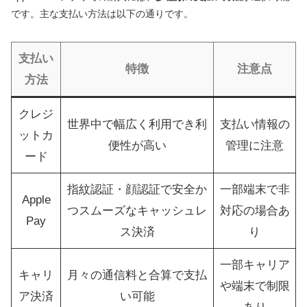
です。主な支払い方法は以下の通りです。
支払い
特徴
注意点
方法
クレジ
世界中で幅広く利用でき利
支払い情報の
ットカ
便性が高い
管理に注意
ード
指紋認証・顔認証で安全か
一部端末で非
Apple
つスムーズなキャッシュレ
対応の場合あ
Pay
ス決済
り
一部キャリア
キャリ
月々の通信料と合算で支払
や端末で制限
ア決済
い可能