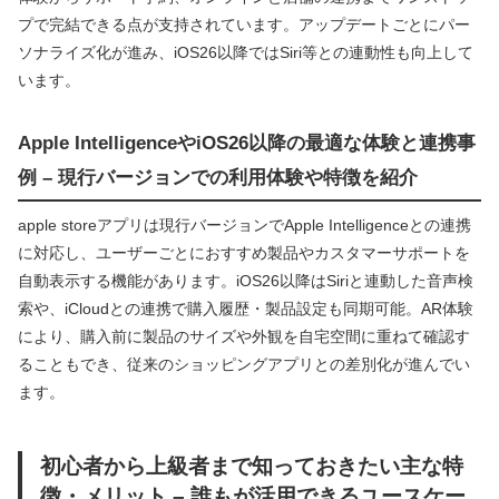
プで完結できる点が支持されています。アップデートごとにパー
ソナライズ化が進み、iOS26以降ではSiri等との連動性も向上して
います。
Apple IntelligenceやiOS26以降の最適な体験と連携事
例 – 現行バージョンでの利用体験や特徴を紹介
apple storeアプリは現行バージョンでApple Intelligenceとの連携
に対応し、ユーザーごとにおすすめ製品やカスタマーサポートを
自動表示する機能があります。iOS26以降はSiriと連動した音声検
索や、iCloudとの連携で購入履歴・製品設定も同期可能。AR体験
により、購入前に製品のサイズや外観を自宅空間に重ねて確認す
ることもでき、従来のショッピングアプリとの差別化が進んでい
ます。
初心者から上級者まで知っておきたい主な特
徴・メリット – 誰もが活用できるユースケー