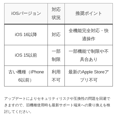
対応
iOSバージョン
推奨ポイント
状況
全機能完全対応・快
iOS 16以降
対応
適操作
一部
一部機能で制限や不
iOS 15以前
制限
具合あり
古い機種（iPhone
利用
最新のApple Storeア
6以前）
不可
プリ不可
アップデートによりセキュリティリスクや互換性の問題を回避で
きますので、旧機種使用時も最新サポート端末への乗り換えを検
討してください。