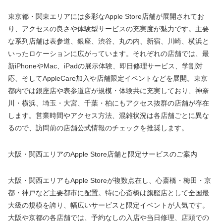
東京都・関東エリアには多彩なApple Store店舗が展開されてお
り、アクセスの良さや体験型サービスの充実度が魅力です。主要
な系列店舗は表参道、銀座、渋谷、丸の内、新宿、川崎、横浜と
いったロケーションに広がっています。それぞれの店舗では、最
新iPhoneやMac、iPadの展示体験、即日修理サービス、学割対
応、そしてAppleCare加入や店舗限定イベントなどを展開。東京
都内では銀座店や表参道店が規模・体験共に充実しており、神奈
川・横浜、埼玉・大宮、千葉・柏にもアクセス抜群の店舗が存在
します。営業時間やアクセス方法、混雑状況は各店舗ごとに異な
るので、訪問前の店舗公式情報のチェックを推奨します。
大阪・関西エリアのApple Store店舗と限定サービスのご案内
大阪・関西エリアもApple Storeが複数点在し、心斎橋・梅田・京
都・神戸など主要都市に配置。特に心斎橋は旗艦店として全国最
大級の規模を誇り、幅広いサービスと限定イベントが人気です。
大阪や京都の各店舗では、予約なしの入店や当日修理、店頭での