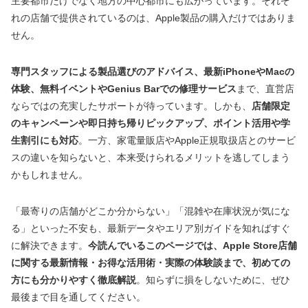
主要都市だけでなく地方の中心都市にも広がっています。それぞ
れの店舗で提供されているのは、Apple製品の購入だけではありま
せん。
専門スタッフによる製品選びのアドバイス、最新iPhoneやMacの
体験、無料イベントやGenius Barでの修理サービス
まで、直営店
ならではの充実したサポートが待っています。しかも、
店舗限定
のキャンペーンや即日持ち帰りピックアップ、ポイント活用や学
生割引にも対応
。一方、家電量販店やApple正規取扱店とのサービ
スの違いを知らないと、本来受けられるメリットを逃してしまう
かもしれません。
「最寄りの店舗がどこか分からない」「混雑や在庫状況が気にな
る」といった不安も、最新データやエリア別ガイドを知ればすぐ
に解決できます。
今読んでいるこのページでは、Apple Store店舗
に関する最新情報・お得な活用術・実際の体験談まで、初めての
方にも分かりやすく徹底解説
。知らずに損をしないために、ぜひ
最後まで目を通してください。