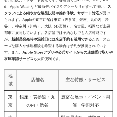
公式の販売・サポート拠点です。各店舗ではiPhone、Mac、iPa
d、Apple Watchなど最新デバイスやアクセサリがすべて揃い、
ス
タッフによる細やかな製品説明や操作体験、サポート対応
が受け
られます。Appleの直営店舗は東京（表参道、銀座、丸の内、渋
谷）、神奈川（川崎）、大阪（心斎橋）、名古屋、福岡など主要
都市に展開しています。各店舗では予約なしでも入店可能です
が、
新製品発売時や混雑日には来店予約も活用できる
ため、スム
ーズな購入や修理相談を希望する場合は予約が推奨されていま
す。また、
Apple Storeアプリや公式サイトからの店舗受け取りや
在庫確認サービス
も大変便利です。
地
店舗名
主な特徴・サービス
域
東
銀座・表参道・丸
豊富な展示・イベント開
京
の内・渋谷
催・学割対応