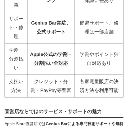
ング
知識に差あり
識
サポー
Genius Bar常駐、
簡易サポート、修
ト・修
公式サポート
理は一部店舗
理
学割・
Apple公式の学割・
学割やポイント独
分割払
分割払い全対応
自対応あり
い
支払い
クレジット・分
各家電量販店の決
方法
割・PayPay等豊富
済方法を利用可能
直営店ならではのサービス・サポートの魅力
Apple Store直営店では
Genius Barによる専門技術サポートや無料