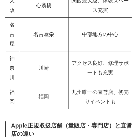
大
関西最大級、体験スペー
心斎橋
阪
ス充実
名
古
名古屋栄
中部地方の中心
屋
神
アクセス良好、修理サポ
奈
川崎
ートも充実
川
福
九州唯一の直営店、初売
福岡
岡
りイベントも
Apple正規取扱店舗（量販店・専門店）と直営
店の違い