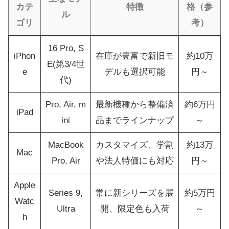
カテ
特徴
格（参
ル
ゴリ
考）
16 Pro, S
iPhon
在庫が豊富で新旧モ
約10万
E(第3/4世
e
デルも選択可能
円～
代)
Pro, Air, m
最新機種から整備済
約6万円
iPad
ini
品までラインナップ
～
MacBook
カスタマイズ、学割
約13万
Mac
Pro, Air
や法人特価にも対応
円～
Apple
Series 9,
常に新シリーズを展
約5万円
Watc
Ultra
開、限定色も入荷
～
h