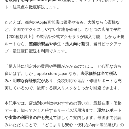
ト・注意点を徹底解説します。
たとえば、都内のApple直営店は銀座や渋谷、大阪なら心斎橋な
ど、全国でアクセスしやすい立地を確保し、ひとつの店舗で平均
【200種類以上】の製品や公式アクセサリが購入可能。しかも正規
ルートなら、
整備済製品や学生・法人向け割引
、当日ピックアッ
プ・最短翌日配送も利用できます。
「購入時に想定外の費用や手間がかかるのでは…」と心配な方も
多いはず。しかしapple store japanなら、
表示価格は全て税込
み・明確な保証規定
があり、免税対応や返品・修理サポートも充
実しているので、後悔する購入リスクをしっかり回避できます。
本記事では、店舗別の特徴やおすすめの買い方、最新在庫・価格
データ、知っておくと得するサービス活用法まで、
現地レポート
や実際の利用者の声も交えて
詳しくご案内します。最後までお読
みいただくことで、「どこよりも安心・便利なApple製品選び」の