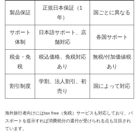
正規日本保証（1
製品保証
国ごとに異なる
年）
サポート
日本語サポート、店
各国サポート
体制
舗対応
税金・免
税込価格、免税対応
無税/付加価値税
税
あり
あり
学割、法人割引、初
割引制度
国によって対応
売り
海外旅行者向けにはtax free（免税）サービスも対応しており、パ
スポートを提示すれば消費税分の還付が受けられる点も注目され
ています。