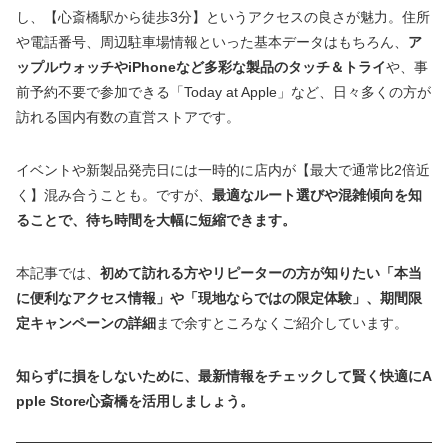
し、【心斎橋駅から徒歩3分】というアクセスの良さが魅力。住所
や電話番号、周辺駐車場情報といった基本データはもちろん、
ア
ップルウォッチやiPhoneなど多彩な製品のタッチ＆トライ
や、事
前予約不要で参加できる「Today at Apple」など、日々多くの方が
訪れる国内有数の直営ストアです。
イベントや新製品発売日には一時的に店内が【最大で通常比2倍近
く】混み合うことも。ですが、
最適なルート選びや混雑傾向を知
ることで、待ち時間を大幅に短縮できます。
本記事では、
初めて訪れる方やリピーターの方が知りたい「本当
に便利なアクセス情報」や「現地ならではの限定体験」、期間限
定キャンペーンの詳細
まで余すところなくご紹介しています。
知らずに損をしないために、最新情報をチェックして賢く快適にA
pple Store心斎橋を活用しましょう。