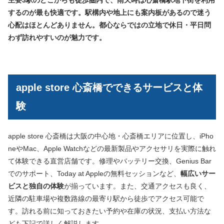
主要3駅のどこからも徒歩圏内で、雨天時は心斎橋駅地下街を利用
するのが最も快適です。駅構内や地上にも案内板があるので迷う
心配はほとんどありません。都心ならではの立地で休日・平日問
わず訪れやすいのが魅力です。
apple store 心斎橋でできるサービスと体
験
apple store 心斎橋は大阪の中心地・心斎橋エリアに位置し、iPho
neやMac、Apple Watchなどの最新製品やアクセサリを実際に触れ
て体験できる直営店舗です。修理やバッテリー交換、Genius Bar
でのサポート、Today at Appleの無料セッションなど、
幅広いサー
ビスと独自の体験
が揃っています。また、交通アクセスも良く、
近隣の駐車場や複数路線の最寄り駅から徒歩でアクセス可能で
す。訪れる前に知っておきたい予約や在庫の状況、支払い方法な
ども下記で詳しく解説します。