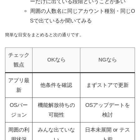
ーだけに出ている段階ということが多い
周囲の人数名に同じアカウント種別・同じO
Sで出ているか聞いてみる
簡単な目安をまとめると次の通りです。
チェック
OKなら
NGなら
観点
アプリ最
他条件を確認
まずストアで更新
新
OSバー
機能解放待ちの
OSアップデートを
ジョン
可能性
検討
周囲の利
みんな出ていな
日本未展開 or テス
用状況
い
ト前