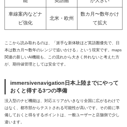
能
英語圏
が大きい
車線案内などナ
数カ月〜数年かけ
北米・欧州
ビ強化
て拡大
ここから読み取れるのは、「派手な新体験ほど英語圏優先で、日
本は数カ月〜数年のレンジで追いかける」という現実です。maps
関連の新しいAI機能も、この流れから大きく外れないと考えた方
が、期待値管理としては安全です。
immersivenavigation日本上陸までにやって
おくと得する3つの準備
没入型のナビ機能は、対応エリアがいきなり全国に広がるわけで
はなく、都市部からテストされる可能性が高いです。その前に準
備しておくと得をするポイントは、一般ユーザーと店舗側で少し
違います。