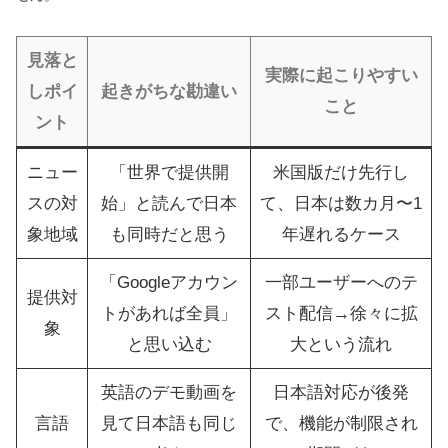
見落と
実際に起こりやすい
しポイ
起きがちな勘違い
こと
ント
ニュー
「世界で提供開
米国版だけ先行し
スの対
始」と読んで日本
て、日本は数カ月〜1
象地域
も同時だと思う
年遅れるケース
「Googleアカウン
一部ユーザーへのテ
提供対
トがあれば全員」
スト配信→徐々に拡
象
と思い込む
大という流れ
英語のデモ動画を
日本語対応が後発
言語
見て日本語も同じ
で、機能が制限され