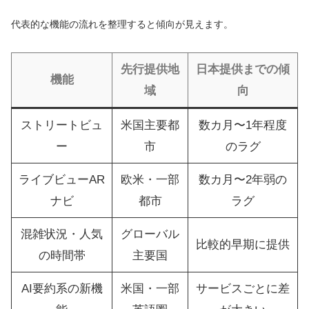
代表的な機能の流れを整理すると傾向が見えます。
先行提供地
日本提供までの傾
機能
域
向
ストリートビュ
米国主要都
数カ月〜1年程度
ー
市
のラグ
ライブビューAR
欧米・一部
数カ月〜2年弱の
ナビ
都市
ラグ
混雑状況・人気
グローバル
比較的早期に提供
の時間帯
主要国
AI要約系の新機
米国・一部
サービスごとに差