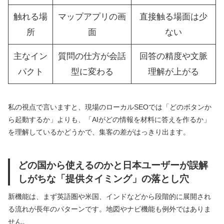
触れる場
マップアプリの画
直接触る場面は少
所
面
ない
主なイン
質問の仕方が会話
回答の精度や文脈
パクト
型に変わる
理解が上がる
私の視点で言いますと、現場のローカルSEOでは「どのボタンか
ら起動するか」よりも、「AIがどの情報を材料に答えを作るか」
を理解しているかどうかで、集客の差がはっきり出ます。
どの国から使えるのかと日本ユーザーが誤解
しがちな「提供タイミング」の落とし穴
新機能は、まず英語圏や米国、インドなどから段階的に展開され
る流れが長年のパターンです。地図やナビ機能も例外ではありま
せん。