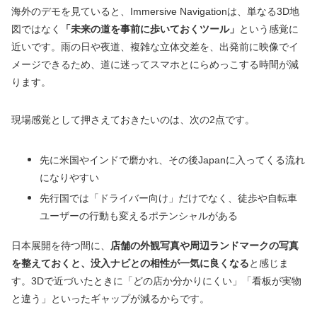
海外のデモを見ていると、Immersive Navigationは、単なる3D地
図ではなく
「未来の道を事前に歩いておくツール」
という感覚に
近いです。雨の日や夜道、複雑な立体交差を、出発前に映像でイ
メージできるため、道に迷ってスマホとにらめっこする時間が減
ります。
現場感覚として押さえておきたいのは、次の2点です。
先に米国やインドで磨かれ、その後Japanに入ってくる流れ
になりやすい
先行国では「ドライバー向け」だけでなく、徒歩や自転車
ユーザーの行動も変えるポテンシャルがある
日本展開を待つ間に、
店舗の外観写真や周辺ランドマークの写真
を整えておくと、没入ナビとの相性が一気に良くなる
と感じま
す。3Dで近づいたときに「どの店か分かりにくい」「看板が実物
と違う」といったギャップが減るからです。