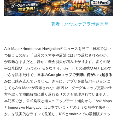
著者：ハウスケアラボ運営局
Ask MapsやImmersive Navigationのニュースを見て「日本ではい
つ使えるのか」「自分のスマホや店舗にはいつ反映されるのか」
が曖昧なままだと、静かに機会損失が積み上がります。多くの記
事は米国やIndiaでのデモをなぞり、Geminiとの連携やAIナビのす
ごさを語るだけで、
日本のGoogleマップで実際に何がいつ起きる
か
には踏み込んでいません。さらに、アプリを最新バージョンに
してもAsk Mapsが表示されない原因や、グーグルマップ更新の仕
方を誤って機能解放に乗り遅れるリスクも整理されていません。
本記事では、公式発表と過去のアップデート傾向から「Ask Maps
とImmersive Navigationは日本でいつ・どのような順番で来そう
か」を現実的なラインで見通し、iOSとAndroidでの最新版チェッ