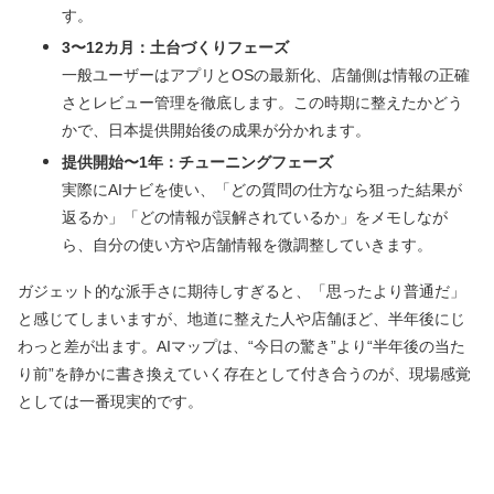
す。
3〜12カ月：土台づくりフェーズ
一般ユーザーはアプリとOSの最新化、店舗側は情報の正確
さとレビュー管理を徹底します。この時期に整えたかどう
かで、日本提供開始後の成果が分かれます。
提供開始〜1年：チューニングフェーズ
実際にAIナビを使い、「どの質問の仕方なら狙った結果が
返るか」「どの情報が誤解されているか」をメモしなが
ら、自分の使い方や店舗情報を微調整していきます。
ガジェット的な派手さに期待しすぎると、「思ったより普通だ」
と感じてしまいますが、地道に整えた人や店舗ほど、半年後にじ
わっと差が出ます。AIマップは、“今日の驚き”より“半年後の当た
り前”を静かに書き換えていく存在として付き合うのが、現場感覚
としては一番現実的です。