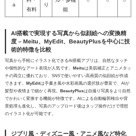
料・
ル・多機
○
○
○
a
り
有料
能
AI搭載で実現する写真から似顔絵への変換精
度 – Meitu、MyEdit、BeautyPlusを中心に技
術的特徴を比較
写真から手軽にイラスト化できるAI搭載アプリは、自然なタッチ
や個性的なアート表現が人気です。
Meitu
は美肌補正とアニメタッ
チの両立に優れており、SNSで使いやすい高画質の似顔絵が作成
できます。
MyEdit
は手書き風や水彩画風の選択肢が豊富で、AIが
髪型や表情まで細かく再現。
BeautyPlus
は自撮り写真をより自然
でかわいく変換する機能が特徴です。AIによる自動輪郭検出や背
景処理も進化し、写真のアップロード後はタップ操作だけで理想
のイラスト化が可能です。
ジブリ風・ディズニー風・アニメ風など特化