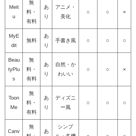
無
Meit
あ
アニメ・
料・
○
○
×
u
り
美化
有料
MyE
あ
無料
手書き風
○
○
○
dit
り
Beau
無
あ
自然・か
tyPlu
料・
○
○
×
り
わいい
s
有料
無
Toon
あ
ディズニ
料・
○
○
○
Me
り
ー風
有料
無
シンプ
Canv
あ