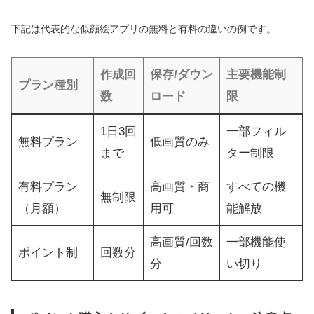
下記は代表的な似顔絵アプリの無料と有料の違いの例です。
作成回
保存/ダウン
主要機能制
プラン種別
数
ロード
限
1日3回
一部フィル
無料プラン
低画質のみ
まで
ター制限
有料プラン
高画質・商
すべての機
無制限
（月額）
用可
能解放
高画質/回数
一部機能使
ポイント制
回数分
分
い切り