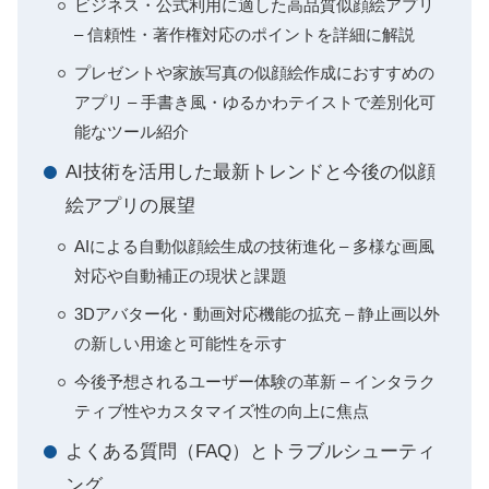
ビジネス・公式利用に適した高品質似顔絵アプリ
– 信頼性・著作権対応のポイントを詳細に解説
プレゼントや家族写真の似顔絵作成におすすめの
アプリ – 手書き風・ゆるかわテイストで差別化可
能なツール紹介
AI技術を活用した最新トレンドと今後の似顔
絵アプリの展望
AIによる自動似顔絵生成の技術進化 – 多様な画風
対応や自動補正の現状と課題
3Dアバター化・動画対応機能の拡充 – 静止画以外
の新しい用途と可能性を示す
今後予想されるユーザー体験の革新 – インタラク
ティブ性やカスタマイズ性の向上に焦点
よくある質問（FAQ）とトラブルシューティ
ング