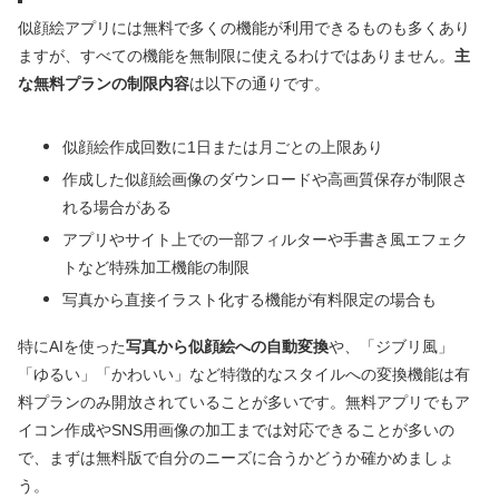
似顔絵アプリには無料で多くの機能が利用できるものも多くあり
ますが、すべての機能を無制限に使えるわけではありません。
主
な無料プランの制限内容
は以下の通りです。
似顔絵作成回数に1日または月ごとの上限あり
作成した似顔絵画像のダウンロードや高画質保存が制限さ
れる場合がある
アプリやサイト上での一部フィルターや手書き風エフェク
トなど特殊加工機能の制限
写真から直接イラスト化する機能が有料限定の場合も
特にAIを使った
写真から似顔絵への自動変換
や、「ジブリ風」
「ゆるい」「かわいい」など特徴的なスタイルへの変換機能は有
料プランのみ開放されていることが多いです。無料アプリでもア
イコン作成やSNS用画像の加工までは対応できることが多いの
で、まずは無料版で自分のニーズに合うかどうか確かめましょ
う。