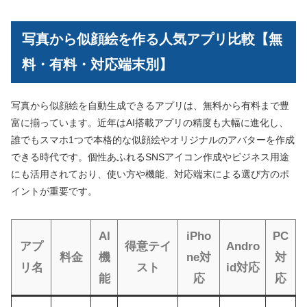
写真から似顔絵を作る人気アプリ比較【無
料・有料・対応端末別】
写真から似顔絵を自動生成できるアプリは、無料から有料まで豊
富に揃っています。近年はAI搭載アプリの精度も大幅に進化し、
誰でもスマホ1つで本格的な似顔絵やオリジナルのアバターを作成
できる時代です。個性あふれるSNSアイコン作成やビジネス用途
にも活用されており、使い方や機能、対応端末による選び方のポ
イントが重要です。
AI
iPho
PC
アプ
得意テイ
Andro
料金
機
ne対
対
リ名
スト
id対応
能
応
応