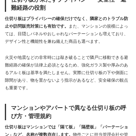
難経路の役割
仕切り板はプライバシーの確保だけでなく、隣家とのトラブル防
止や訪問販売対策にも有効です。
また、マンションの規模によっ
ては、目隠しパネルやおしゃれなパーテーションも増えており、
デザイン性と機能性を兼ね備えた商品も選べます。
火災や地震などの非常時には敲き破ることで隣戸に移動できる避
難経路の確保が法律上必須となるため、強化ガラス製や厚みのあ
るアルミ板は基準を満たしません。実際に仕切り板の下や側面に
隙間があり、物を置かないよう指示があるなど、安全確保の観点
も重要です。
マンションやアパートで異なる仕切り板の呼
び方・管理規約
仕切り板はマンションでは「隔て板」「隔壁板」「パーテーショ
ン」など、名称が複数存在します。
物件ごとに担当管理会社や管