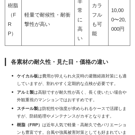
非
樹脂
カラ
常
10,00
（F
軽量で耐候性・耐衝
フル
に
0〜20,
R
撃性が高い
も可
高
000円
P）
能
い
各素材の耐久性・見た目・価格の違い
ケイカル板
は費用が抑えられ火災時の避難経路対策にも適
していますが、割れやすく定期的な点検が必要です。
アルミ製
は高額ですが耐久性が高く、長く使いたい場合や
外観重視のマンションではおすすめです。
スチール製
は防犯性や強度が求められるケースで活躍しま
すが、防錆処理やメンテナンスがカギとなります。
樹脂（FRP）
は近年人気で軽量・高耐久で色バリエーショ
ンも豊富です。台風や強風被害対策としても好まれていま