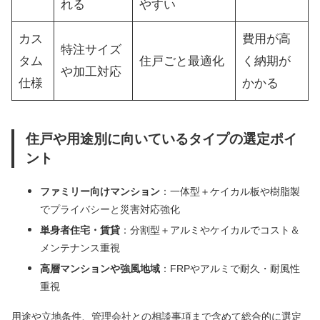
れる
やすい
カス
費用が高
特注サイズ
タム
住戸ごと最適化
く納期が
や加工対応
仕様
かかる
住戸や用途別に向いているタイプの選定ポイ
ント
ファミリー向けマンション
：一体型＋ケイカル板や樹脂製
でプライバシーと災害対応強化
単身者住宅・賃貸
：分割型＋アルミやケイカルでコスト＆
メンテナンス重視
高層マンションや強風地域
：FRPやアルミで耐久・耐風性
重視
用途や立地条件、管理会社との相談事項まで含めて総合的に選定