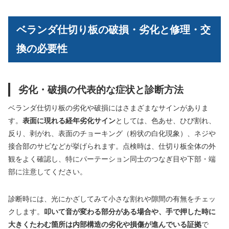
ベランダ仕切り板の破損・劣化と修理・交
換の必要性
劣化・破損の代表的な症状と診断方法
ベランダ仕切り板の劣化や破損にはさまざまなサインがありま
す。
表面に現れる経年劣化サイン
としては、色あせ、ひび割れ、
反り、剥がれ、表面のチョーキング（粉状の白化現象）、ネジや
接合部のサビなどが挙げられます。点検時は、仕切り板全体の外
観をよく確認し、特にパーテーション同士のつなぎ目や下部・端
部に注意してください。
診断時には、光にかざしてみて小さな割れや隙間の有無をチェッ
クします。
叩いて音が変わる部分がある場合や、手で押した時に
大きくたわむ箇所は内部構造の劣化や損傷が進んでいる証拠
で