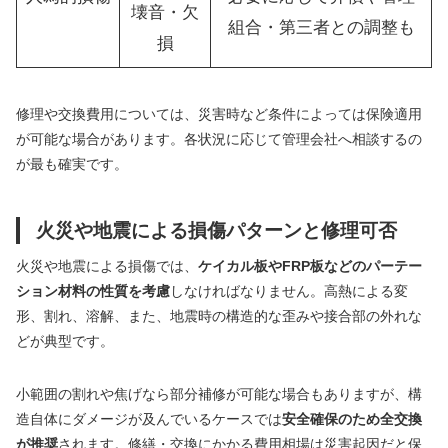
壊音・欠
組合・第三者との調整も
損
修理や交換費用については、災害時など条件によっては保険適用
が可能な場合があります。各状況に応じて管理会社へ相談するの
が最も確実です。
火災や地震による損傷パターンと修理可否
火災や地震による損傷では、
ケイカル板やFRP板などのパーテー
ション材料の性質を考慮
しなければなりません。高熱による変
形、割れ、溶解、また、地震時の構造的な歪みや接合部の外れな
どが典型です。
小範囲の割れや焦げなら部分補修が可能な場合もありますが、構
造自体にダメージが及んでいるケースでは
安全確保のため全交換
が推奨
されます。修繕・交換にかかる費用相場は災害起因だと保