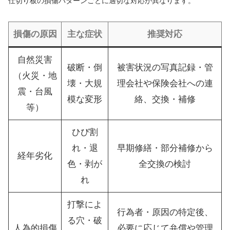
仕切り板の損傷パターンごとに適切な対応が異なります。
損傷の原因
主な症状
推奨対応
自然災害
破断・倒
被害状況の写真記録・管
（火災・地
壊・大規
理会社や保険会社への連
震・台風
模な変形
絡、交換・補修
等）
ひび割
れ・退
早期修繕・部分補修から
経年劣化
色・剥が
全交換の検討
れ
打撃によ
行為者・原因の特定後、
る穴・破
人為的損傷
必要に応じて弁償や管理