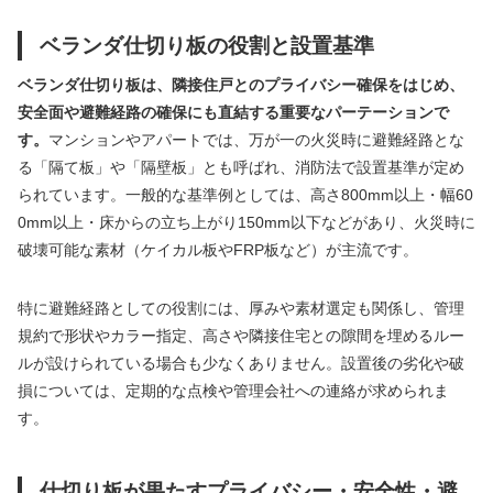
ベランダ仕切り板の役割と設置基準
ベランダ仕切り板は、隣接住戸とのプライバシー確保をはじめ、
安全面や避難経路の確保にも直結する重要なパーテーションで
す。
マンションやアパートでは、万が一の火災時に避難経路とな
る「隔て板」や「隔壁板」とも呼ばれ、消防法で設置基準が定め
られています。一般的な基準例としては、高さ800mm以上・幅60
0mm以上・床からの立ち上がり150mm以下などがあり、火災時に
破壊可能な素材（ケイカル板やFRP板など）が主流です。
特に避難経路としての役割には、厚みや素材選定も関係し、管理
規約で形状やカラー指定、高さや隣接住宅との隙間を埋めるルー
ルが設けられている場合も少なくありません。設置後の劣化や破
損については、定期的な点検や管理会社への連絡が求められま
す。
仕切り板が果たすプライバシー・安全性・避