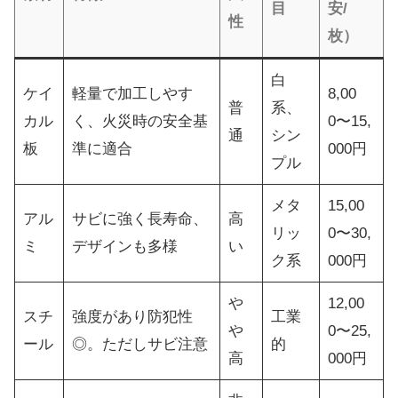
目
安/
性
枚）
白
ケイ
軽量で加工しやす
8,00
普
系、
カル
く、火災時の安全基
0〜15,
通
シン
板
準に適合
000円
プル
メタ
15,00
アル
サビに強く長寿命、
高
リッ
0〜30,
ミ
デザインも多様
い
ク系
000円
や
12,00
スチ
強度があり防犯性
工業
や
0〜25,
ール
◎。ただしサビ注意
的
高
000円