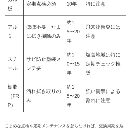
定期点検必須
10年
特に注意
板
約1
アル
ほぼ不要、たま
飛来物衝突には
5〜20
ミ
に拭き掃除のみ
注意
年
約1
塩害地域は特に
スチ
サビ防止塗装メ
0〜15
定期チェック推
ール
ンテ要
年
奨
樹脂
約1
汚れ拭き取りの
強い衝撃による
（FR
5〜20
み
割れに注意
P）
年
こまめな点検や定期メンテナンスを怠らなければ、交換周期を延