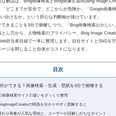
は、Bing画像検索とBing画像生成AI(Bing Image Crea
「どこまでが安全で、どこからが危険か」「Google画像検索
う使い分けるか」という肝心な判断軸が抜けています。
像でできることを3分で俯瞰しつつ、「Bing画像検索おかし
し穴から、人物検索のプライバシー、Bing Image Crea
eb担当者目線で一本に整理します。自社サイトとSNSを
ページを閉じること自体がコストになります。
目次
当に何ができる？画像検索・生成・壁紙を3分で俯瞰する
他の画像検索サイトの違いをざっくり整理
BingImageCreatorの関係を分かりやすく図解すると
ng日替わり画像が人気な理由と、ユーザーが誤解しがちなポイント