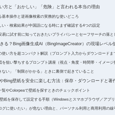
の使い方と「おかしい」「危険」と言われる本当の理由
する基本操作と逆画像検索の実務的な使いどころ
かしい・検索結果が中国語になる時にまず確認する4つの設定
安易に試す前に知っておきたいプライバシーとセーフサーチの落と
？Bing画像生成AI（BingImageCreator）の現場レベ
reatorの使い方を超コンパクト解説（プロンプト入力からダウンロードま
図を狙い撃ちするプロンプト講座（視点・角度・時間帯・イメージ
成できない」「制限がかかる」ときに裏側で起きていること
画像やBing壁紙を安全に楽しむ方法：保存・ダウンロードと
一覧やColorpeaで壁紙を探すときのチェックポイント
ng壁紙を保存して設定する手順（Windowsとスマホブラウザ／アプ
ログに使いたい」が危ない理由と、パーソナル利用と商用利用の線