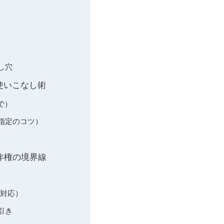
し穴
ル使いこなし術
で）
指定のコツ）
著作権の境界線
リ対応）
引き