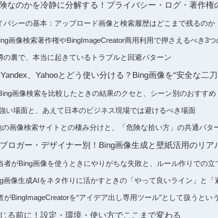
は危険なのかを冷静に分解する！プライバシー・ログ・著作権
プライバシーの基本：アップロード画像と検索履歴はどこまで残るのか
ing画像検索著作権やBingImageCreator商用利用で押さえるべき3
う噂の裏で、本当に起きているトラブルと回避パターン
やYandex、Yahooとどう使い分ける？Bing画像を“安全な
索とBing画像検索を比較したときの結果のクセと、シーン別のおすすめ
索が強い場面と、あえて日本のビジネス現場では避けるべき場面
索や他の画像検索サイトとの棲み分けと、「危険な拾い方」の共通パタ
人ブロガー・デザイナー別！Bing画像生成と壁紙活用のリ
当者がBing画像を使うときにやりがちな失敗と、ルール作りでの立
ng画像生成AIをネタ作りに活かすときの「やって良いライン」と
BingImageCreatorを“アイデア出し専用ツール”として扱うと
と感じる前に！設定・環境・使い方でここまで変わる