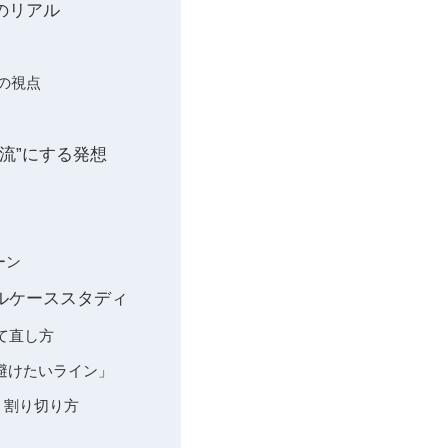
のリアル
つの視点
二刀流”にする発想
ーン
アルケーススタディ
て直し方
「避けたいライン」
いう割り切り方