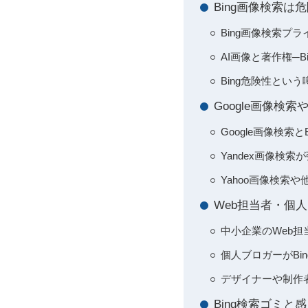
Bing画像検索
Bing画像検索
AI画像と著作権─B
Bing危険性とい
Google画像検索
Google画像検
Yandex画像検
Yahoo画像検
Web担当者・個
中小企業のWeb担
個人ブロガーがBi
デザイナーや制作者が
Bing検索ゴミ