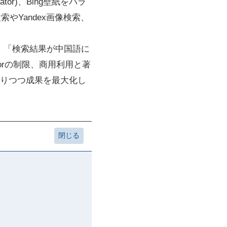
tor)、Bing壁紙をバラ
やYandex画像検索、
い」「検索結果が中国語に
torの制限、商用利用と著
守りつつ成果を最大化し