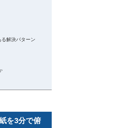
）
ある解決パターン
か
紙を3分で俯