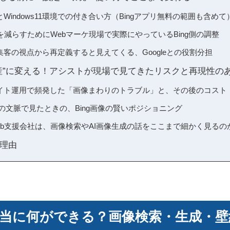
とWindows11環境での付き合い方（Bingアプリ無料の範囲も含めて
減らすためにWebマーケ現場で実際にやっているBing側の調整
eb集客の視点から再定義すると見えてくる、Googleとの役割分担
産”に変える！アシストが現場で見てきたリスクと再現性の
のサイト運用で頻発した「画像まわりのトラブル」と、その後のコスト
IOの文脈で見たときの、Bing画像の賢いポジショニング
eb支援会社は、画像検索やAI画像生成の話をここまで細かく見るの
理由
で本当に何ができる？画像検索・生成・壁