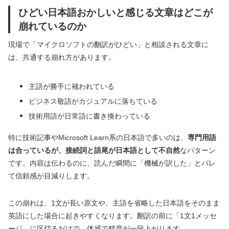
ひどい日本語おかしいと感じる文章はどこが
崩れているのか
現場で「マイクロソフトの翻訳がひどい」と相談される文章に
は、共通する崩れ方があります。
主語が勝手に補われている
ビジネス敬語がカジュアルに落ちている
技術用語が日常語に書き換わっている
特に技術記事やMicrosoft Learn系の日本語で多いのは、
専門用語
は合っているが、接続詞と語尾が日本語として不自然
なパターン
です。内容は伝わるのに、読んだ瞬間に「機械が訳した」とバレ
て信頼感が目減りします。
この崩れは、1文が長い原文や、主語を省略した日本語をそのまま
英語にした場合に起きやすくなります。翻訳の前に「1文1メッセ
ージ」に区切るだけで、体感で精度が一段上がります。