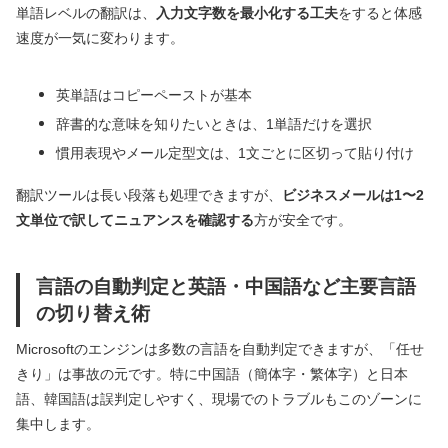
単語レベルの翻訳は、
入力文字数を最小化する工夫
をすると体感
速度が一気に変わります。
英単語はコピーペーストが基本
辞書的な意味を知りたいときは、1単語だけを選択
慣用表現やメール定型文は、1文ごとに区切って貼り付け
翻訳ツールは長い段落も処理できますが、
ビジネスメールは1〜2
文単位で訳してニュアンスを確認する
方が安全です。
言語の自動判定と英語・中国語など主要言語
の切り替え術
Microsoftのエンジンは多数の言語を自動判定できますが、「任せ
きり」は事故の元です。特に中国語（簡体字・繁体字）と日本
語、韓国語は誤判定しやすく、現場でのトラブルもこのゾーンに
集中します。