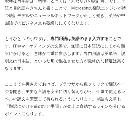
曖昧な日本語は、機械にとっては「穴だらけの設計書」です。主
語と目的語をきちんと書くことで、Microsoftの翻訳エンジンが持
つ統計モデルやニューラルネットワークが正しく働き、英語や中
国語でのビジネス文も破綻しにくくなります。
もうひとつの小ワザは、
専門用語は英語のまま入力する
ことで
す。ITやマーケティングの文脈で、無理に日本語訳にしてから翻
訳にかけると、意味が二重に変形します。専門用語は英単語、説
明文は日本語、といった形で混在させた方が最終的な精度は高く
なります。
ここまでを押さえておけば、ブラウザから数クリックで翻訳ペー
ジを開き、主要な言語を安全に切り替えながら、仕事で使えるレ
ベルの訳文を安定して得られるようになります。単語も文章も、
「翻訳にかける前のひと手間」が売上に直結するラインを分ける
ポイントになります。