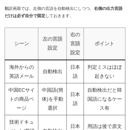
翻訳画面では、左側の言語を自動検出にしつつ、
右側の出力言語
だけは必ず自分で固定
しておきます。
右の
左の言語
シーン
言語
ポイント
設定
設定
海外からの
日本
判定ミスはほぼ
自動検出
英語メール
語
起きない
中国ECサイ
中国語(簡
自動検出だと韓
日本
トの商品ペ
体)を手動
国語になるケー
語
ージ
選択
ス有
技術ドキュ
日本
用語は後で原文