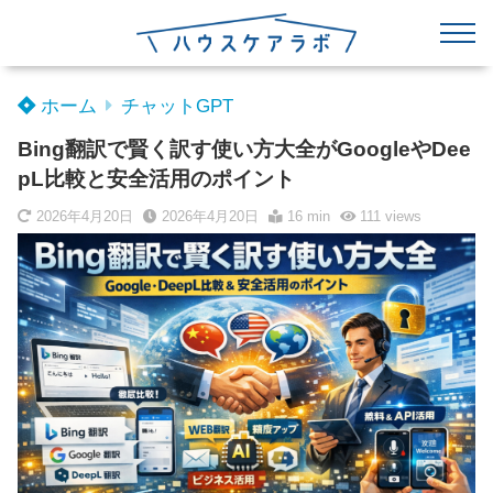
ホーム
チャットGPT
Bing翻訳で賢く訳す使い方大全がGoogleやDee
pL比較と安全活用のポイント
2026年4月20日
2026年4月20日
16 min
111
views