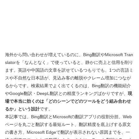
海外から問い合わせが増えているのに、Bing翻訳やMicrosoft Tran
slatorを「なんとなく」で使っていると、静かに売上と信用を削り
ます。英語や中国語の文章を訳せているつもりでも、1つの言語ミ
スや不自然な日本語が、見込み客の離脱やクレーム増加につなが
るからです。検索結果でよく出てくるのは、Bing翻訳の機能紹介
やGoogle翻訳・DeepL翻訳との精度ランキングばかりですが、
現
場で本当に効くのは「どのシーンでどのツールをどう組み合わせ
るか」という設計
です。
本記事では、Bing翻訳とMicrosoftの翻訳アプリの役割分担、Web
ページを丸ごと翻訳する最短ルート、翻訳精度を底上げする原文
の書き方、Microsoft Edgeで翻訳が表示されない原因までを、一