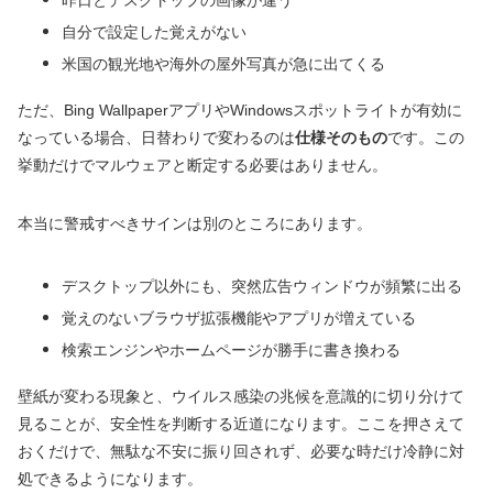
昨日とデスクトップの画像が違う
自分で設定した覚えがない
米国の観光地や海外の屋外写真が急に出てくる
ただ、Bing WallpaperアプリやWindowsスポットライトが有効に
なっている場合、日替わりで変わるのは
仕様そのもの
です。この
挙動だけでマルウェアと断定する必要はありません。
本当に警戒すべきサインは別のところにあります。
デスクトップ以外にも、突然広告ウィンドウが頻繁に出る
覚えのないブラウザ拡張機能やアプリが増えている
検索エンジンやホームページが勝手に書き換わる
壁紙が変わる現象と、ウイルス感染の兆候を意識的に切り分けて
見ることが、安全性を判断する近道になります。ここを押さえて
おくだけで、無駄な不安に振り回されず、必要な時だけ冷静に対
処できるようになります。