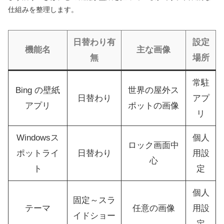
仕組みを整理します。
日替わり有
設定
機能名
主な画像
無
場所
常駐
Bing の壁紙
世界の屋外ス
日替わり
アプ
アプリ
ポットの画像
リ
Windowsス
個人
ロック画面中
ポットライ
日替わり
用設
心
ト
定
個人
固定～スラ
テーマ
任意の画像
用設
イドショー
定