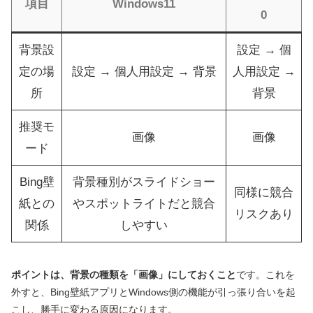
項目
Windows11
0
背景設
設定 → 個
定の場
設定 → 個人用設定 → 背景
人用設定 →
所
背景
推奨モ
画像
画像
ード
Bing壁
背景種別がスライドショー
同様に競合
紙との
やスポットライトだと競合
リスクあり
関係
しやすい
ポイントは、背景の種類を「画像」にしておくこと
です。これを
外すと、Bing壁紙アプリとWindows側の機能が引っ張り合いを起
こし、勝手に変わる原因になります。