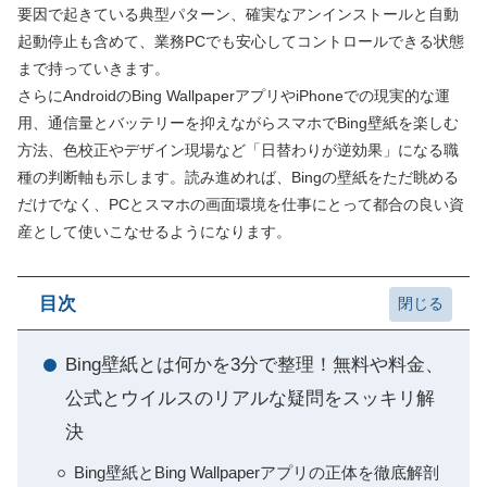
要因で起きている典型パターン、確実なアンインストールと自動
起動停止も含めて、業務PCでも安心してコントロールできる状態
まで持っていきます。
さらにAndroidのBing WallpaperアプリやiPhoneでの現実的な運
用、通信量とバッテリーを抑えながらスマホでBing壁紙を楽しむ
方法、色校正やデザイン現場など「日替わりが逆効果」になる職
種の判断軸も示します。読み進めれば、Bingの壁紙をただ眺める
だけでなく、PCとスマホの画面環境を仕事にとって都合の良い資
産として使いこなせるようになります。
目次
Bing壁紙とは何かを3分で整理！無料や料金、
公式とウイルスのリアルな疑問をスッキリ解
決
Bing壁紙とBing Wallpaperアプリの正体を徹底解剖