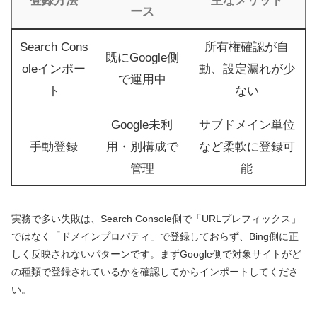
登録方法
主なメリット
ース
Search Cons
所有権確認が自
既にGoogle側
oleインポー
動、設定漏れが少
で運用中
ト
ない
Google未利
サブドメイン単位
手動登録
用・別構成で
など柔軟に登録可
管理
能
実務で多い失敗は、Search Console側で「URLプレフィックス」
ではなく「ドメインプロパティ」で登録しておらず、Bing側に正
しく反映されないパターンです。まずGoogle側で対象サイトがど
の種類で登録されているかを確認してからインポートしてくださ
い。