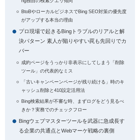
ng独自の検索クエリ傾向
BtoBやローカルビジネスでBing SEO対策の優先度
がアップする本当の理由
プロ現場で起きるBingトラブルのリアルと解
決パターン 素人が陥りやすい罠も先回りでカ
バー
成約ページをうっかり非表示にしてしまう「削除
ツール」の代表的なミス
「古いキャンペーンページが残り続ける」時のキ
ャッシュ削除と410設定活用法
Bing検索結果が不審な時、まずログをどう見るべ
きか？実務でのチェックフロー
Bingウェブマスターツールを武器に急成長す
る企業の共通点とWebマーケ戦略の裏側