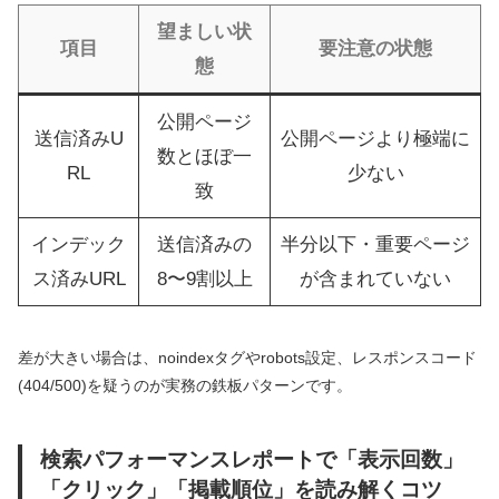
望ましい状
項目
要注意の状態
態
公開ページ
送信済みU
公開ページより極端に
数とほぼ一
RL
少ない
致
インデック
送信済みの
半分以下・重要ページ
ス済みURL
8〜9割以上
が含まれていない
差が大きい場合は、noindexタグやrobots設定、レスポンスコード
(404/500)を疑うのが実務の鉄板パターンです。
検索パフォーマンスレポートで「表示回数」
「クリック」「掲載順位」を読み解くコツ