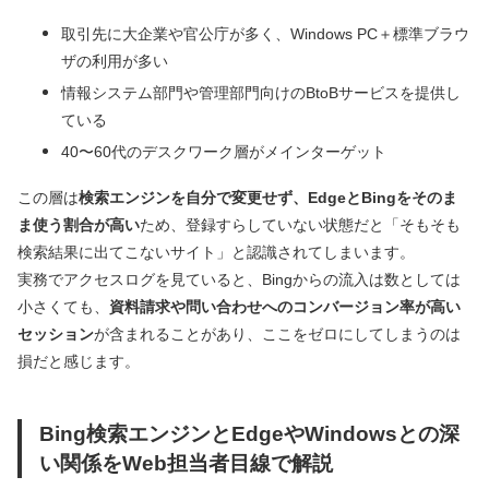
取引先に大企業や官公庁が多く、Windows PC＋標準ブラウ
ザの利用が多い
情報システム部門や管理部門向けのBtoBサービスを提供し
ている
40〜60代のデスクワーク層がメインターゲット
この層は
検索エンジンを自分で変更せず、EdgeとBingをそのま
ま使う割合が高い
ため、登録すらしていない状態だと「そもそも
検索結果に出てこないサイト」と認識されてしまいます。
実務でアクセスログを見ていると、Bingからの流入は数としては
小さくても、
資料請求や問い合わせへのコンバージョン率が高い
セッション
が含まれることがあり、ここをゼロにしてしまうのは
損だと感じます。
Bing検索エンジンとEdgeやWindowsとの深
い関係をWeb担当者目線で解説