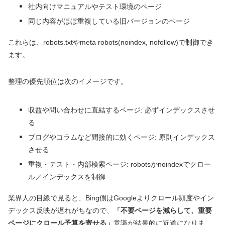
社内向けマニュアルやテスト環境のページ
同じ内容がほぼ重複している旧バージョンのページ
これらは、robots.txtやmeta robots(noindex, nofollow)で制御でき
ます。
整理の優先順位は次のイメージです。
収益や問い合わせに直結するページ: 必ずインデックスさせ
る
ブログやコラムなど間接的に効くページ: 原則インデックス
させる
重複・テスト・内部検索ページ: robotsかnoindexでクロー
ル／インデックスを制御
業界人の目線で見ると、Bing側はGoogleよりクロール頻度やイン
デックス反映が遅れがちなので、
「不要ページを減らして、重要
ページにクロール予算を寄せる」
意識が結果的に近道になりま