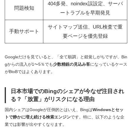
404多発、noindex誤設定、サーバ
問題検知
ートラブルを早期発見
サイトマップ送信、URL検査で重
手動サポート
要ページを優先登録
Googleだけを見ていると、「全て順調」と錯覚しがちですが、Bin
gからの流入が1〜5％でも
少数精鋭の見込み客
になっているケース
がBtoBではよくあります。
日本市場でのBingのシェアが今なぜ注目され
る？「放置」がリスクになる理由
国内シェアはGoogleが圧倒的とはいえ、Bingは
Windowsとセッ
トで静かに増え続ける検索エンジン
です。特に、以下のような企
業では影響が出やすくなります。