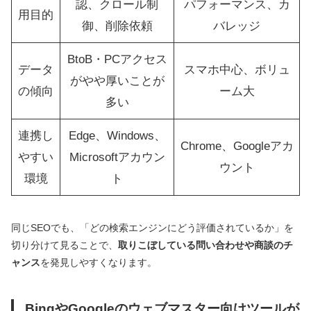
認、クロール制
パフォーマンス、カ
用目的
御、削除依頼
バレッジ
BtoB・PCアクセス
データ
スマホ中心、ボリュ
がやや厚いことが
の傾向
ーム大
多い
連携し
Edge、Windows、
Chrome、Googleアカ
やすい
Microsoftアカウン
ウント
環境
ト
同じSEOでも、「どの検索エンジンにどう評価されているか」を
切り分けて見ることで、
取りこぼしている問い合わせや商談のチ
ャンス
を発見しやすくなります。
BingやGoogleのウェブマスター向けツールが