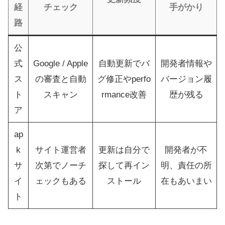
経
チェック
手がかり
路
公
式
Google / Apple
自動更新でバ
開発者情報や
ス
の審査と自動
グ修正やperfo
バージョン履
ト
スキャン
rmance改善
歴が残る
ア
ap
k
サイト運営者
更新は自分で
開発者が不
サ
次第でノーチ
探して再イン
明、責任の所
イ
ェックもある
ストール
在もあいまい
ト