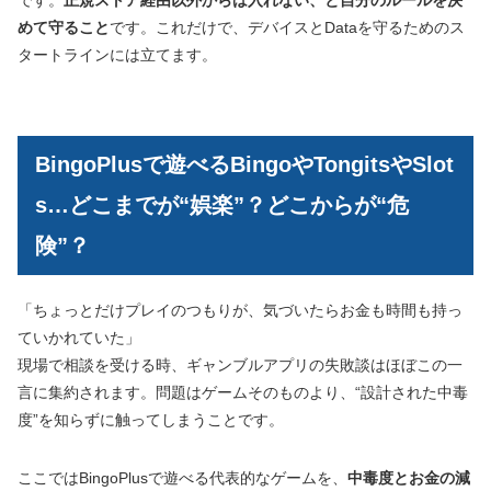
めて守ること
です。これだけで、デバイスとDataを守るためのス
タートラインには立てます。
BingoPlusで遊べるBingoやTongitsやSlot
s…どこまでが“娯楽”？どこからが“危
険”？
「ちょっとだけプレイのつもりが、気づいたらお金も時間も持っ
ていかれていた」
現場で相談を受ける時、ギャンブルアプリの失敗談はほぼこの一
言に集約されます。問題はゲームそのものより、“設計された中毒
度”を知らずに触ってしまうことです。
ここではBingoPlusで遊べる代表的なゲームを、
中毒度とお金の減