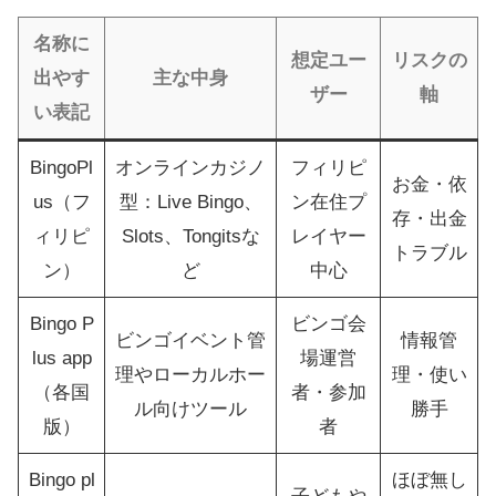
名称に
想定ユー
リスクの
出やす
主な中身
ザー
軸
い表記
BingoPl
オンラインカジノ
フィリピ
お金・依
us（フ
型：Live Bingo、
ン在住プ
存・出金
ィリピ
Slots、Tongitsな
レイヤー
トラブル
ン）
ど
中心
Bingo P
ビンゴ会
ビンゴイベント管
情報管
lus app
場運営
理やローカルホー
理・使い
（各国
者・参加
ル向けツール
勝手
版）
者
Bingo pl
ほぼ無し