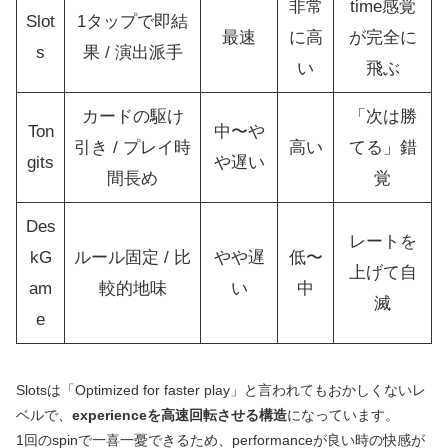
非常
time感覚
Slot
1タップで即結
最速
に高
が完全に
s
果 / 演出派手
い
飛ぶ
カードの駆け
「次は勝
Ton
中〜や
引き / プレイ時
高い
てる」錯
gits
や遅い
間長め
覚
Des
レートを
kG
ルール固定 / 比
やや遅
低〜
上げて自
am
較的地味
い
中
滅
e
Slotsは「Optimized for faster play」と言われてもおかしくないレ
ベルで、
experienceを高速回転させる構造
になっています。
1回のspinで一喜一憂できるため、performanceが良い時の快感が