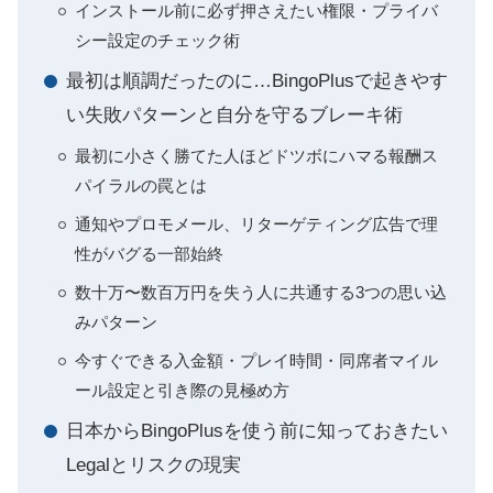
インストール前に必ず押さえたい権限・プライバ
シー設定のチェック術
最初は順調だったのに…BingoPlusで起きやす
い失敗パターンと自分を守るブレーキ術
最初に小さく勝てた人ほどドツボにハマる報酬ス
パイラルの罠とは
通知やプロモメール、リターゲティング広告で理
性がバグる一部始終
数十万〜数百万円を失う人に共通する3つの思い込
みパターン
今すぐできる入金額・プレイ時間・同席者マイル
ール設定と引き際の見極め方
日本からBingoPlusを使う前に知っておきたい
Legalとリスクの現実