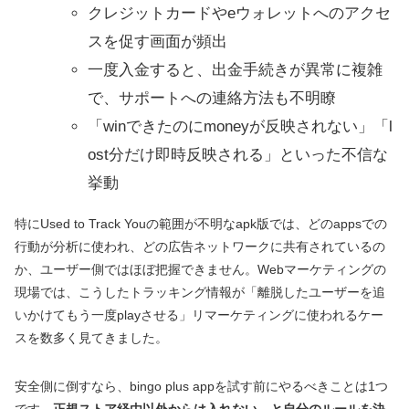
クレジットカードやeウォレットへのアクセ
スを促す画面が頻出
一度入金すると、出金手続きが異常に複雑
で、サポートへの連絡方法も不明瞭
「winできたのにmoneyが反映されない」「l
ost分だけ即時反映される」といった不信な
挙動
特にUsed to Track Youの範囲が不明なapk版では、どのappsでの
行動が分析に使われ、どの広告ネットワークに共有されているの
か、ユーザー側ではほぼ把握できません。Webマーケティングの
現場では、こうしたトラッキング情報が「離脱したユーザーを追
いかけてもう一度playさせる」リマーケティングに使われるケー
スを数多く見てきました。
安全側に倒すなら、bingo plus appを試す前にやるべきことは1つ
です。
正規ストア経由以外からは入れない、と自分のルールを決