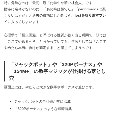
特に危険なのは「最初に勝てた学生や若い社会人」です。
財布に余裕がないのに、「あの時は勝てた」「performanceは悪
くないはずだ」と過去の成功にしがみつき、
lostを取り返すプレ
イ
に入ってしまいます。
心理学で「損失回避」と呼ばれる性質が強く出る瞬間で、頭では
「ここでやめるべき」と分かっていても、体感としては「ここで
やめたら本当に負けが確定する」と感じてしまうのです。
「ジャックポット」や「320Pボーナス」や
「154M+」の数字マジックが仕掛ける落とし
穴
画面上には、やたらと大きな数字やボーナスが並びます。
ジャックポットの合計値が常に点滅
「320Pボーナス」のような即時特典