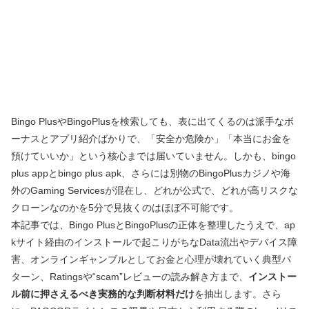
Bingo PlusやBingoPlusを検索しても、表に出てくるのは派手なボ
ーナスとアプリ紹介ばかりで、「安全か危険か」「本当にお金を
預けていいか」という核心までは届いていません。しかも、bingo
plus appとbingo plus apk、さらには別物のBingoPlusカジノや海
外のGaming Servicesが混在し、どれが公式で、どれが高リスクな
クローンなのかを5分で見抜くのはほぼ不可能です。
本記事では、Bingo PlusとBingoPlusの正体を整理したうえで、ap
kサイト経由のインストールで起こりがちなData流出やデバイス障
害、オンラインギャンブルとしてお金と心理が壊れていく典型パ
ターン、Ratingsや“scam”レビューの読み解き方まで、
インストー
ル前に押さえるべき実務的な判断材料だけ
を抽出します。さら