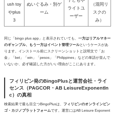
子どもや
ush toy
ぬいぐるみ・別ゲ
（混同リ
ライトユ
やplus
ーム
スクの
ーザー
3
み）
同じ「bingo plus app」と表示されていても、
一方はリアルマネー
のギャンブル、もう一方はイベント管理ツール
というケースがあ
ります。インストール前にスクリーンショットと説明文で「お
金」「bet」「win」「pesos」「Philippines」などの単語が並んで
いないか、必ず確認した方がいい理由がここにあります。
フィリピン発のBingoPlusと運営会社・ライ
センス（PAGCOR・AB LeisureExponentIn
c）の真相
検索結果で最も目立つBingoPlusは、
フィリピンのオンラインビン
ゴ・カジノプラットフォーム
です。運営にはAB Leisure Exponent