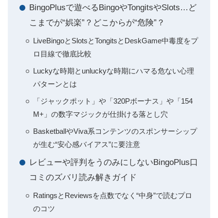
BingoPlusで遊べるBingoやTongitsやSlots…ど
こまでが“娯楽”？どこからが“危険”？
LiveBingoとSlotsとTongitsとDeskGame中毒度をプ
ロ目線で徹底比較
Luckyな時期とunluckyな時期にハマる危ない心理
パターンとは
「ジャックポット」や「320Pボーナス」や「154
M+」の数字マジックが仕掛ける落とし穴
BasketballやViva系コンテンツのスポンサーシップ
が生む“安心感バイアス”に要注意
レビューや評判をうのみにしないBingoPlus口
コミのズバリ読み解きガイド
RatingsとReviewsを点数でなく“中身”で読むプロ
のコツ