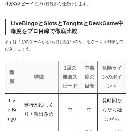
り方のスピード
でプロ目線から仕分けします。
LiveBingoとSlotsとTongitsとDeskGame中
毒度をプロ目線で徹底比較
まずは「どのゲームがどれだけ危ないのか」をざっくり俯瞰して
おきましょう。
1回の
中毒
危険ライ
種
特徴
勝敗ス
度の
ンのポイ
類
ピード
目安
ント
Liv
長時間だ
進行がゆっく
e Bi
中
中
らだら続
り / 演出多め
ngo
けがち