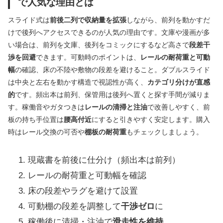
で人気な理由とは
スライド式は
前後二列で収納量を拡張
しながら、前列を動かすだ
けで後列へアクセスできるのが人気の理由です。文庫や漫画が多
い場合は、前列を文庫、後列をコミックにするなど高さで
段差干
渉を回避
できます。可動時のポイントは、
レールの耐荷重と可動
幅
の確認、床の不陸や敷物の段差を避けること。ダブルスライド
は中央と左右を動かす構造で視認性が高く、
カテゴリ分けが直感
的
です。頻出本は前列、保管用は後列へ置くと探す手間が減りま
す。稼働音やガタつきは
レールの清掃と注油
で改善しやすく、前
板の持ち手位置は
腰高付近
にすると引きやすく安定します。購入
時はレール交換の可否や
棚板の耐荷重
もチェックしましょう。
現蔵書を前後に仕分け（頻出本は前列）
レールの耐荷重と可動幅を確認
床の段差やラグを避けて設置
可動棚の段差を調整して
干渉ゼロ
に
稼働後に清掃・注油で
滑走性を維持