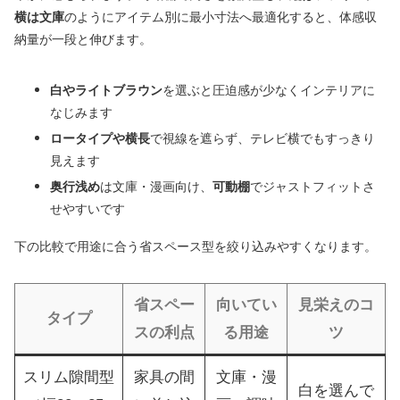
横は文庫
のようにアイテム別に最小寸法へ最適化すると、体感収
納量が一段と伸びます。
白やライトブラウン
を選ぶと圧迫感が少なくインテリアに
なじみます
ロータイプや横長
で視線を遮らず、テレビ横でもすっきり
見えます
奥行浅め
は文庫・漫画向け、
可動棚
でジャストフィットさ
せやすいです
下の比較で用途に合う省スペース型を絞り込みやすくなります。
省スペー
向いてい
見栄えのコ
タイプ
スの利点
る用途
ツ
スリム隙間型
家具の間
文庫・漫
白を選んで