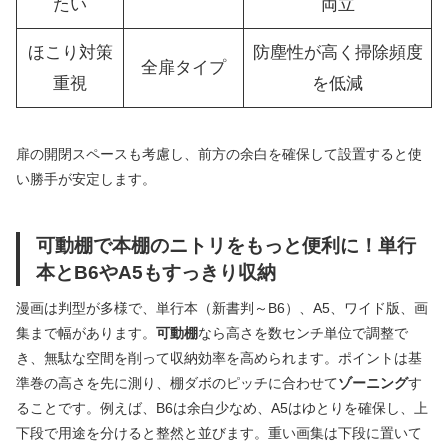
たい
両立
ほこり対策
防塵性が高く掃除頻度
全扉タイプ
重視
を低減
扉の開閉スペースも考慮し、前方の余白を確保して設置すると使
い勝手が安定します。
可動棚で本棚のニトリをもっと便利に！単行
本とB6やA5もすっきり収納
漫画は判型が多様で、単行本（新書判～B6）、A5、ワイド版、画
集まで幅があります。
可動棚
なら高さを数センチ単位で調整で
き、無駄な空間を削って収納効率を高められます。ポイントは基
準巻の高さを先に測り、棚ダボのピッチに合わせて
ゾーニング
す
ることです。例えば、B6は余白少なめ、A5はゆとりを確保し、上
下段で用途を分けると整然と並びます。重い画集は下段に置いて