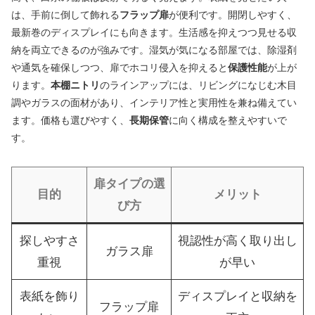
は、手前に倒して飾れる
フラップ扉
が便利です。開閉しやすく、
最新巻のディスプレイにも向きます。生活感を抑えつつ見せる収
納を両立できるのが強みです。湿気が気になる部屋では、除湿剤
や通気を確保しつつ、扉でホコリ侵入を抑えると
保護性能
が上が
ります。
本棚ニトリ
のラインアップには、リビングになじむ木目
調やガラスの面材があり、インテリア性と実用性を兼ね備えてい
ます。価格も選びやすく、
長期保管
に向く構成を整えやすいで
す。
扉タイプの選
目的
メリット
び方
探しやすさ
視認性が高く取り出し
ガラス扉
重視
が早い
表紙を飾り
ディスプレイと収納を
フラップ扉