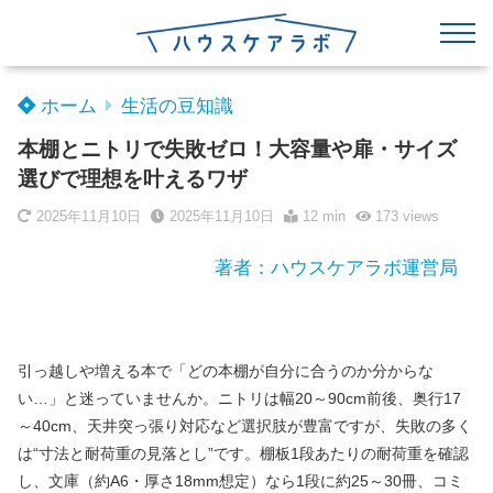
ホーム
生活の豆知識
本棚とニトリで失敗ゼロ！大容量や扉・サイズ
選びで理想を叶えるワザ
2025年11月10日
2025年11月10日
12 min
173
views
著者：ハウスケアラボ運営局
引っ越しや増える本で「どの本棚が自分に合うのか分からな
い…」と迷っていませんか。ニトリは幅20～90cm前後、奥行17
～40cm、天井突っ張り対応など選択肢が豊富ですが、失敗の多く
は“寸法と耐荷重の見落とし”です。棚板1段あたりの耐荷重を確認
し、文庫（約A6・厚さ18mm想定）なら1段に約25～30冊、コミ