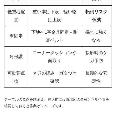
低重心配
重い本は下段、軽い物
転倒リスク
置
は上段
低減
下地へL字金具固定＋耐
揺れに強く
壁固定
震ベルト
なる
コーナークッションや
接触時のケ
角保護
面取り
ガ予防
可動部点
ネジの緩み・ガタつき
長期的な安
検
確認
定性
テーブルの要点を踏まえ、導入前に設置場所の壁種と下地位置を
確認しておくと作業がスムーズです。