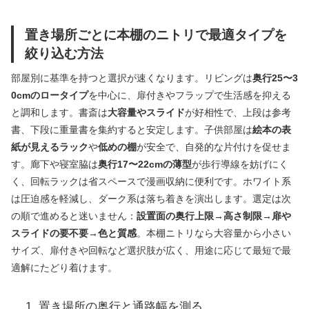
置き場所ごとに本棚のニトリで最適タイプを
絞り込む方法
部屋別に基準を持つと選択が速くなります。リビングは
奥行25〜3
0cmのロータイプ
を中心に、扉付きやフラップで生活感を抑える
と調和します。書斎は
大容量やスライド
が好相性で、上段は参考
書、下段に重量書を集約すると安定します。子供部屋は
絵本の表
紙が見えるラック
や
低めの棚
が安全で、自発的な片付けを促せま
す。廊下や寝室脇は
奥行17〜22cmの薄型
が歩行導線を妨げにく
く、回転ラックは省スペースで漫画収納に便利です。ホワイト系
は圧迫感を軽減し、ダーク系は落ち着きを演出します。選定は次
の順で進めると迷いません：
設置面の奥行上限→高さ制限→扉や
スライドの要不要→色と質感
。本棚ニトリなら大容量から小さい
サイズ、扉付きや回転など選択肢が広く、用途に応じて最短で最
適解にたどり着けます。
置き場所の奥行と通路幅を測る