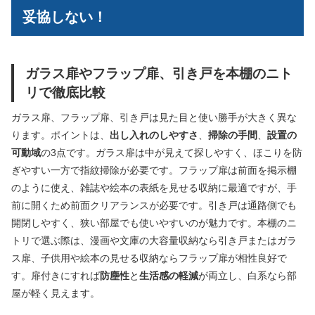
妥協しない！
ガラス扉やフラップ扉、引き戸を本棚のニト
リで徹底比較
ガラス扉、フラップ扉、引き戸は見た目と使い勝手が大きく異な
ります。ポイントは、
出し入れのしやすさ
、
掃除の手間
、
設置の
可動域
の3点です。ガラス扉は中が見えて探しやすく、ほこりを防
ぎやすい一方で指紋掃除が必要です。フラップ扉は前面を掲示棚
のように使え、雑誌や絵本の表紙を見せる収納に最適ですが、手
前に開くため前面クリアランスが必要です。引き戸は通路側でも
開閉しやすく、狭い部屋でも使いやすいのが魅力です。本棚のニ
トリで選ぶ際は、漫画や文庫の大容量収納なら引き戸またはガラ
ス扉、子供用や絵本の見せる収納ならフラップ扉が相性良好で
す。扉付きにすれば
防塵性
と
生活感の軽減
が両立し、白系なら部
屋が軽く見えます。