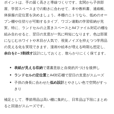
ポイントは、手の届く高さと導線づくりです。玄関から子供部
屋、学習スペースまでの動きに合わせて、本や教科書、連絡帳、
体操服の定位置を決めましょう。本棚のニトリなら、低めのオー
プン棚や仕切りが可動するタイプ、ワゴン連動の学習収納が充
実。特に、ランドセルの上置きスペースとA4ファイル対応の棚を
組み合わせると、翌日の支度が一気に時短になります。色は部屋
になじむホワイトや木目が人気で、視覚ノイズを抑えつつ学用品
の見える化を実現できます。漫画や絵本が増える時期も想定し、
余白を2～3割残す
設計にしておくと、散らかりにくく保てます。
表紙が見える収納
で選書意欲と自発的片づけを後押し
ランドセルの定位置
とA4対応棚で翌日の支度がスムーズ
子供の身長に合わせた
低め設計
とやさしい色で空間がすっ
きり
補足として、季節用品は高い棚に集約し、日常品は下段にまとめ
ると回遊がスムーズです。