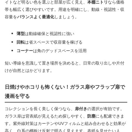
イトなど明るい色を選ぶと部屋が広く見え、
本棚ニトリ
なら価格
帯も幅広く選びやすいです。用途を明確にし、動線・視認性・収
容量を
バランスよく最適化
しましょう。
薄型
は動線確保と視認性に強い
回転
は省スペースで収容量を稼げる
コーナー
は角のデッドスペースを活用
短い導線を意識して置き場所を決めると、日常の取り出しや片付
けが自然とはかどります。
日焼けやホコリも怖くない！ガラス扉やフラップ扉で
漫画を守る
コレクションを長く美しく保つなら、
扉付き
の選択が有効です。
ガラス扉は背表紙が見えるため探しやすく、
防塵
にも配慮できま
す。紫外線対策はカーテンやUVフィルムと組み合わせると効果が
高く、白系の棚板は反射で明るく見えます。表紙を見せたい人