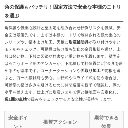
角の保護もバッチリ！固定方法で安全な本棚のニトリ
を選ぶ
角保護や低重心設計と壁固定を組み合わせ転倒リスクを低減。安
全面は最優先です。まずは本棚のニトリで展開される低め重心の
シリーズや、幅木よけ加工、天板に
耐震補助具
が取り付けやすい
モデルをチェック。可動棚は抜け落ち防止の金具形状を選び、上
段は軽い物、下段に図鑑や辞書など重い物を配置します。壁固定
は石こうボード用のアンカーか、下地探しで柱位置にL字金具を留
めるのが基本です。コーナークッションや
面取り加工
の前板を選
ぶと、万一の接触時も安心。回転式やスライド式を使う場合は、
可動部の指はさみを避けるために開閉速度を親子で確認し、床の
水平を整えます。仕上げに耐震ジェルで床と接地面を安定化し、
週1回の点検
で緩みをチェックすると安全性が長持ちします。
安全ポイ
期待できる
推奨アクション
ント
効果