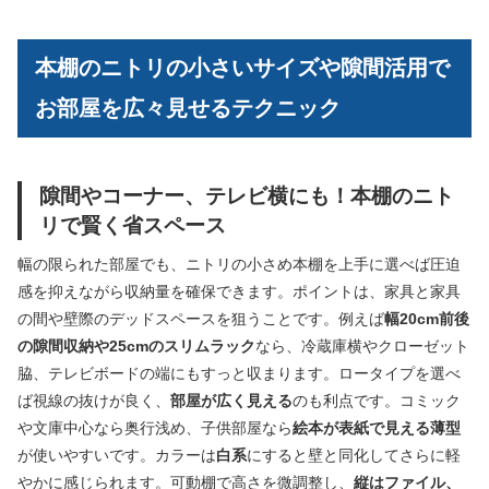
本棚のニトリの小さいサイズや隙間活用で
お部屋を広々見せるテクニック
隙間やコーナー、テレビ横にも！本棚のニト
リで賢く省スペース
幅の限られた部屋でも、ニトリの小さめ本棚を上手に選べば圧迫
感を抑えながら収納量を確保できます。ポイントは、家具と家具
の間や壁際のデッドスペースを狙うことです。例えば
幅20cm前後
の隙間収納や25cmのスリムラック
なら、冷蔵庫横やクローゼット
脇、テレビボードの端にもすっと収まります。ロータイプを選べ
ば視線の抜けが良く、
部屋が広く見える
のも利点です。コミック
や文庫中心なら奥行浅め、子供部屋なら
絵本が表紙で見える薄型
が使いやすいです。カラーは
白系
にすると壁と同化してさらに軽
やかに感じられます。可動棚で高さを微調整し、
縦はファイル、