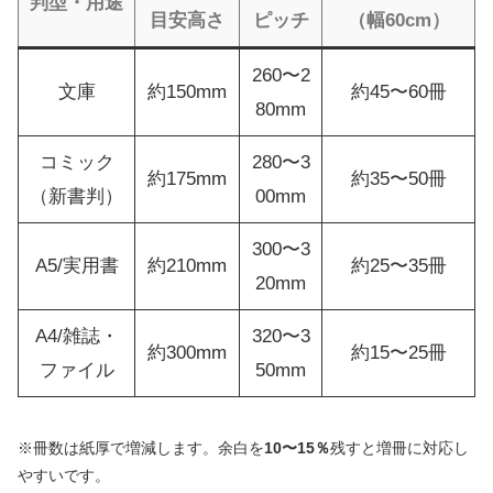
判型・用途
目安高さ
ピッチ
（幅60cm）
260〜2
文庫
約150mm
約45〜60冊
80mm
コミック
280〜3
約175mm
約35〜50冊
（新書判）
00mm
300〜3
A5/実用書
約210mm
約25〜35冊
20mm
A4/雑誌・
320〜3
約300mm
約15〜25冊
ファイル
50mm
※冊数は紙厚で増減します。余白を
10〜15％
残すと増冊に対応し
やすいです。