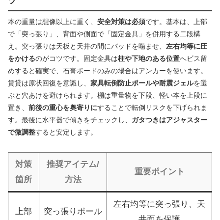
ツ
本の重量は想像以上に重く、
安全対策は必須
です。基本は、上部
で「突っ張り」、背面や側面で「固定金具」を併用する二段構
え。突っ張りは天板と天井の間にパッドを噛ませ、
左右均等に圧
をかける
のがコツです。固定金具は
柱や下地のある位置
へビス留
めすると確実で、石膏ボードのみの場合はアンカーを使います。
賃貸は原状回復を意識し、
家具転倒防止ポールや耐震ジェル
を選
ぶと穴あけを避けられます。棚は重量物を下段、軽い本を上段に
置き、
前後の重心を奥寄りに
することで転倒リスクを下げられま
す。最後に水平器で傾きをチェックし、
ガタつきはアジャスター
で微調整
すると安定します。
対策
推奨アイテム/
重要ポイント
箇所
方法
左右均等に突っ張り、天
上部
突っ張りポール
井面を保護