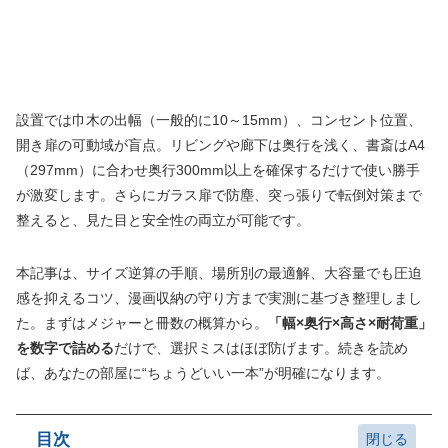
設置では巾木の出幅（一般的に10～15mm）、コンセント位置、
開き扉の可動域が盲点。リビングや廊下は奥行を浅く、書斎はA4
（297mm）に合わせ奥行300mm以上を確保するだけで使い勝手
が激変します。さらにガラス扉で防塵、突っ張りで転倒対策まで
整えると、見た目と安全性の両立が可能です。
本記事は、サイズ逆算の手順、場所別の最適解、大容量でも圧迫
感を抑えるコツ、漫画収納の守り方まで実測に基づき整理しまし
た。まずはメジャーと冊数の概算から。
「幅×奥行×高さ×耐荷重」
を数字で詰める
だけで、選択ミスはほぼ防げます。続きを読め
ば、あなたの部屋に“ちょうどいい一本”が明確になります。
目次