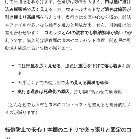
けて圧迫感を和らげます。色選びは効果が大きく、
白は壁に溶け
込み膨張感で広く見える
一方、
ウォールナットなど濃色は輪郭が
引き締まり高級感
を与えます。奥行きは文庫中心なら浅め、雑誌
やファイルが多いなら標準を選ぶと無駄が出ません。可動棚は段
差を合わせやすく、
コミックとA4の混在でも収納効率が高い
のが
利点です。購入前は設置面の巾木やコンセント位置、開き戸の可
動域も確認すると失敗が減ります。
白は部屋を広く見せる
、濃色は
重心を下げて落ち着き
を演
出
天井近くまでの縦活用で
床の見える面積を確保
奥行き過多は死蔵化の原因
、持ち物に合わせて最適化
（どんな色でも床材と巾木のコントラストを整えると視覚的なノ
イズが減ります）
転倒防止で安心！本棚のニトリで突っ張りと固定のコ