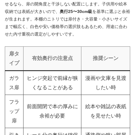
せるなら、扉の開角度と干渉しない配置にします。子供用や絵本
収納では表紙が大きいので、
奥行25〜30cm級
を基準に選ぶと余裕
が生まれます。本棚のニトリでは扉付き・大容量・小さいサイズ
まで幅広く、白色や安い価格帯の選択肢もあるため、用途に合わ
せた内寸重視の選定がしやすいです。
扉タ
有効奥行の注意点
推奨シーン
イプ
ガラ
ヒンジ突起で前縁が狭
漫画や文庫を見渡
ス扉
くなることがある
したい時
フラ
前面開閉で本の厚みに
絵本や雑誌の表紙
ップ
余裕が必要
を見せたい時
扉