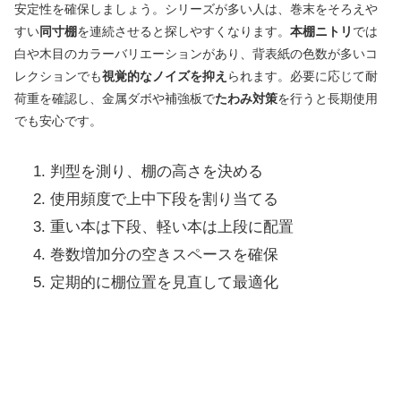
安定性を確保しましょう。シリーズが多い人は、巻末をそろえや
すい
同寸棚
を連続させると探しやすくなります。
本棚ニトリ
では
白や木目のカラーバリエーションがあり、背表紙の色数が多いコ
レクションでも
視覚的なノイズを抑え
られます。必要に応じて耐
荷重を確認し、金属ダボや補強板で
たわみ対策
を行うと長期使用
でも安心です。
判型を測り、棚の高さを決める
使用頻度で上中下段を割り当てる
重い本は下段、軽い本は上段に配置
巻数増加分の空きスペースを確保
定期的に棚位置を見直して最適化