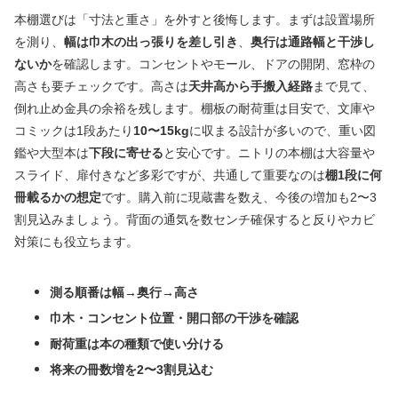
本棚選びは「寸法と重さ」を外すと後悔します。まずは設置場所
を測り、
幅は巾木の出っ張りを差し引き
、
奥行は通路幅と干渉し
ないか
を確認します。コンセントやモール、ドアの開閉、窓枠の
高さも要チェックです。高さは
天井高から手搬入経路
まで見て、
倒れ止め金具の余裕を残します。棚板の耐荷重は目安で、文庫や
コミックは1段あたり
10〜15kg
に収まる設計が多いので、重い図
鑑や大型本は
下段に寄せる
と安心です。ニトリの本棚は大容量や
スライド、扉付きなど多彩ですが、共通して重要なのは
棚1段に何
冊載るかの想定
です。購入前に現蔵書を数え、今後の増加も2〜3
割見込みましょう。背面の通気を数センチ確保すると反りやカビ
対策にも役立ちます。
測る順番は幅→奥行→高さ
巾木・コンセント位置・開口部の干渉を確認
耐荷重は本の種類で使い分ける
将来の冊数増を2〜3割見込む