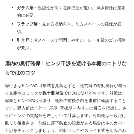
ガラス扉
：視認性が高く在庫把握が速い。拭き掃除は定期
的に必要。
フラップ扉
：見せる収納向き。前方スペースの確保が必
須。
引き戸
：省スペースで開閉しやすい。レール部のゴミ掃除
が要点。
扉内の奥行確保！ヒンジ干渉を避ける本棚のニトリな
らではのコツ
扉付きはヒンジの可動域を見落とすと、棚前縁の有効奥行が減っ
て文庫やコミックが
数十冊単位でロス
になりがちです。対策は、
扉厚とヒンジの出っ張り、棚板の前後余白を事前に確認すること
です。購入前は「外寸−扉厚−背板厚＝内寸」の目安を把握し、さ
らにヒンジの突起分を差し引いて計算します。可動棚は一段だけ
数ミリ後退させ、前縁に落下防止の段差がある場合は本のカバー
干渉をチェックしましょう。回転ラックやスライド式を組み合わ