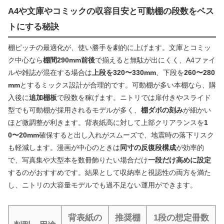
A4や文庫やコミックの収容目安と可動棚の段数をベス
トにする秘訣
棚ピッチの最適化が、使い勝手を劇的に上げます。文庫とコミッ
ク中心なら
棚間290mm前後
で揃えると無駄が出にくく、A4ファイ
ルや雑誌が混在する場合は
上段を320〜330mm
、下段を
260〜280
mm
とするミックス設計が合理的です。可動棚が多い本棚なら、購
入後に
追加棚板
で段数を稼げます。ニトリでは扉付きやスライド
型でも可動棚が採用されるモデルが多く、
棚ダボの刻み
が細かい
ほど微調整が利きます。背表紙高に対して上部クリアランスを
1
0〜20mm
確保すると出し入れがスムーズで、地震時の落下リスク
も軽減します。漫画が中心のときは
同寸の反復段構成
が効率的
で、写真集や大型本を数冊飾りたい場合だけ
一段だけ高めに設定
するのがおすすめです。結果として収納率と視認性の両方を満た
し、ニトリの大容量モデルでも過不足ない運用ができます。
背表紙の
推奨棚
1段の想定冊数