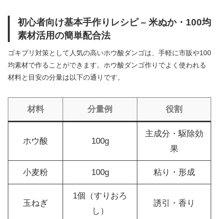
初心者向け基本手作りレシピ – 米ぬか・100均
素材活用の簡単配合法
ゴキブリ対策として人気の高いホウ酸ダンゴは、手軽に市販や100
均素材で作ることができます。ホウ酸ダンゴ作りでよく使われる
材料と目安の分量は以下の通りです。
材料
分量例
役割
主成分・駆除効
ホウ酸
100g
果
小麦粉
100g
粘り・形成
1個（すりおろ
玉ねぎ
誘引・香り
し）