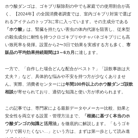
ホウ酸ダンゴは、ゴキブリ駆除剤の中でも家庭での使用割合が高
く、【2024年】の全国消費者調査では、室内ゴキブリ対策で選ば
れるアイテムのトップ3に常に入っています。その主成分である
「ホウ酸」
は、腎臓を持たない害虫の体内代謝を阻害し、従来型
の殺虫成分に耐性を持つクロゴキブリやチャバネゴキブリにも高
い致死率を発揮。設置から2〜3日で効果を実感する方も多く、
市
販品の平均効果持続期間は3～6カ月
に達します。
一方で、「自作した場合どんな配合がベスト？」「誤飲事故は大
丈夫？」など、具体的な悩みや不安を持つ方が少なくありませ
ん。実際、消費者センターには
年間100件以上のホウ酸ダンゴ誤飲
相談
が寄せられており、適切な知識と使い方が求められます。
この記事では、専門家による最新データやメーカー比較、効果と
安全性を両立する設置・管理方法まで、
「根拠に基づく本当のホ
ウ酸ダンゴの知識と活用法」
を徹底的に解説します。「もうゴキ
ブリで困りたくない…」という方は、まずは第一歩として読み進