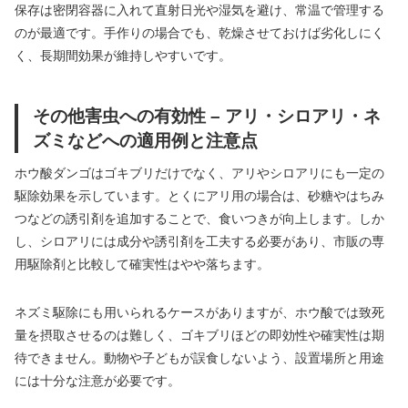
保存は密閉容器に入れて直射日光や湿気を避け、常温で管理する
のが最適です。手作りの場合でも、乾燥させておけば劣化しにく
く、長期間効果が維持しやすいです。
その他害虫への有効性 – アリ・シロアリ・ネ
ズミなどへの適用例と注意点
ホウ酸ダンゴはゴキブリだけでなく、アリやシロアリにも一定の
駆除効果を示しています。とくにアリ用の場合は、砂糖やはちみ
つなどの誘引剤を追加することで、食いつきが向上します。しか
し、シロアリには成分や誘引剤を工夫する必要があり、市販の専
用駆除剤と比較して確実性はやや落ちます。
ネズミ駆除にも用いられるケースがありますが、ホウ酸では致死
量を摂取させるのは難しく、ゴキブリほどの即効性や確実性は期
待できません。動物や子どもが誤食しないよう、設置場所と用途
には十分な注意が必要です。