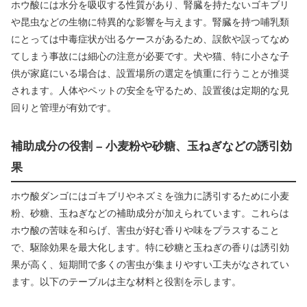
ホウ酸には水分を吸収する性質があり、腎臓を持たないゴキブリ
や昆虫などの生物に特異的な影響を与えます。腎臓を持つ哺乳類
にとっては中毒症状が出るケースがあるため、誤飲や誤ってなめ
てしまう事故には細心の注意が必要です。犬や猫、特に小さな子
供が家庭にいる場合は、設置場所の選定を慎重に行うことが推奨
されます。人体やペットの安全を守るため、設置後は定期的な見
回りと管理が有効です。
補助成分の役割 – 小麦粉や砂糖、玉ねぎなどの誘引効
果
ホウ酸ダンゴにはゴキブリやネズミを強力に誘引するために小麦
粉、砂糖、玉ねぎなどの補助成分が加えられています。これらは
ホウ酸の苦味を和らげ、害虫が好む香りや味をプラスすること
で、駆除効果を最大化します。特に砂糖と玉ねぎの香りは誘引効
果が高く、短期間で多くの害虫が集まりやすい工夫がなされてい
ます。以下のテーブルは主な材料と役割を示します。