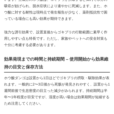
吸収が妨げられ、脱水症状により速やかに死滅します。また、ホ
ウ酸に対する耐性は現時点で発生報告が少なく、薬剤抵抗性で困
っている場合にも高い効果が期待できます。
強力な誘引効果で、設置直後からゴキブリの行動範囲に素早く作
用しやすい点も特長です。ただし、家族やペットへの安全対策も
十分に考慮する必要があります。
効果発現までの時間と持続期間 – 使用開始から効果維
持の目安と保存方法
ホウ酸ダンゴは設置から1日ほどでゴキブリの摂取・駆除効果が表
れます。一般的に2〜3日後から死骸が発見されやすく、設置から1
週間前後で生息密度の目立った減少がみられます。持続期間は半
年〜1年程度が目安ですが、湿度が高い場合は効果期間が短縮する
ため注意してください。