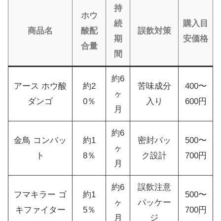
持
ホウ
続
購入目
商品名
酸配
誤飲対策
期
安価格
合量
間
約6
アース ホウ酸
約2
苦味成分
400〜
ヶ
ダンゴ
0％
入り
600円
月
約6
金鳥 コンバッ
約1
密封パッ
500〜
ヶ
ト
8％
ク設計
700円
月
約6
誤飲注意
フマキラー ゴ
約1
500〜
ヶ
パッケー
キファイター
5％
700円
月
ジ