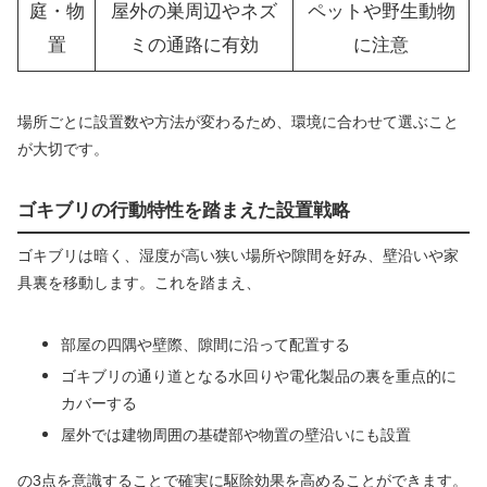
庭・物
屋外の巣周辺やネズ
ペットや野生動物
置
ミの通路に有効
に注意
場所ごとに設置数や方法が変わるため、環境に合わせて選ぶこと
が大切です。
ゴキブリの行動特性を踏まえた設置戦略
ゴキブリは暗く、湿度が高い狭い場所や隙間を好み、壁沿いや家
具裏を移動します。これを踏まえ、
部屋の四隅や壁際、隙間に沿って配置する
ゴキブリの通り道となる水回りや電化製品の裏を重点的に
カバーする
屋外では建物周囲の基礎部や物置の壁沿いにも設置
の3点を意識することで確実に駆除効果を高めることができます。