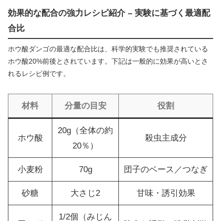
効果的な配合の強力レシピ紹介 – 実験に基づく最適配
合比
ホウ酸ダンゴの最適な配合比は、科学的実験でも推奨されている
ホウ酸20%前後とされています。下記は一般的に効果が高いとさ
れるレシピ例です。
材料
分量の目安
役割
20g（全体の約
ホウ酸
殺虫主成分
20％）
小麦粉
70g
団子のベース／つなぎ
砂糖
大さじ2
甘味・誘引効果
1/2個（みじん