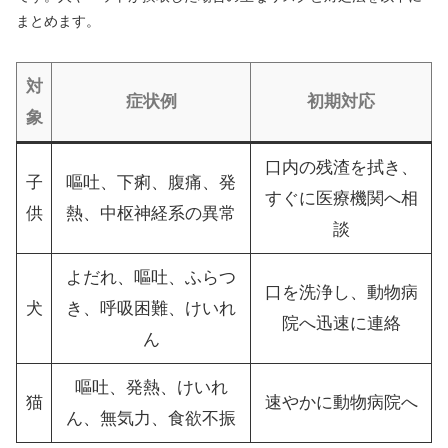
まとめます。
対
症状例
初期対応
象
口内の残渣を拭き、
子
嘔吐、下痢、腹痛、発
すぐに医療機関へ相
供
熱、中枢神経系の異常
談
よだれ、嘔吐、ふらつ
口を洗浄し、動物病
犬
き、呼吸困難、けいれ
院へ迅速に連絡
ん
嘔吐、発熱、けいれ
猫
速やかに動物病院へ
ん、無気力、食欲不振