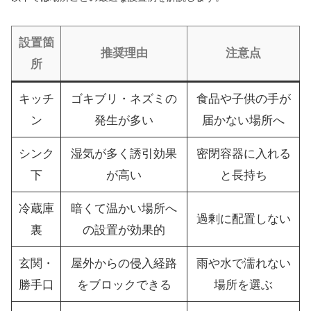
設置箇
推奨理由
注意点
所
キッチ
ゴキブリ・ネズミの
食品や子供の手が
ン
発生が多い
届かない場所へ
シンク
湿気が多く誘引効果
密閉容器に入れる
下
が高い
と長持ち
冷蔵庫
暗くて温かい場所へ
過剰に配置しない
裏
の設置が効果的
玄関・
屋外からの侵入経路
雨や水で濡れない
勝手口
をブロックできる
場所を選ぶ