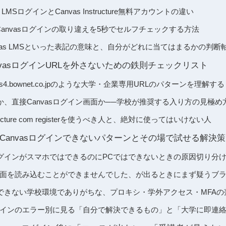
 LMSログインとCanvas Instructure無料アカウントの違い
とCanvasログインの取り違えを5秒でセルフチェックする方法
やCanvas LMSといった表記の意味と、自分がどれに当てはまるかの判断
nvasログインURLを外さないための鉄則チェックリスト
canvas4.bownet.co.jpのような大学・企業専用URLのパターンを理解する
、直接Canvasログイン画面か──学校が推奨する入り方の見極め
instructure com registerを使うべき人と、絶対に使ってはいけない人
Canvasログインできないパターンとその場で試せる解決策
dentログインがスマホではできるのにPCではできないときの原因切り分
イン画面を読み込むことができませんでした、が出るときにまず疑うブ
できない学校環境でありがちな、プロキシ・学外アクセス・MFAの
者ログインのエラー別に見る「自分で解決できるもの」と「大学に即連