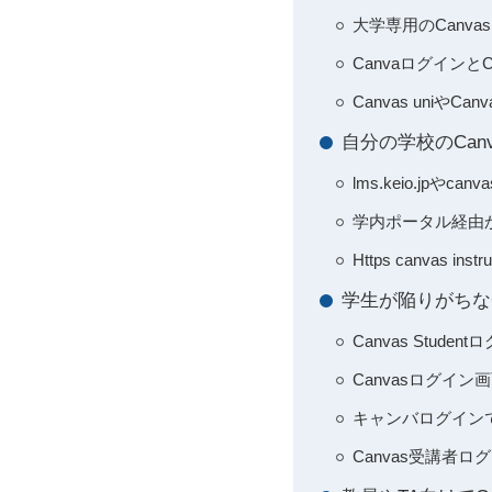
大学専用のCanvas
Canvaログイン
Canvas uni
自分の学校のCa
lms.keio.jpや
学内ポータル経由か
Https canvas 
学生が陥りがちな
Canvas Stu
Canvasログ
キャンバログイン
Canvas受講