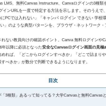
 LMS、無料Canvas Instructure、Canvaログイン
ログインURLを一度で特定する方法を示します。そのうえで、「ス
のにPCでは入れない」「キャンバ ログイン できない 学校環
 できない」のような典型パターンを、ブラウザ・ネットワーク
ない教員向けの確認ポイント、Canva 無料ログインやCanv
26年以降に必須となった
安全なCanvasログイン画面の見極
進めれば、「どこからログインすべきか」「どこで詰まりや
談すべきか」が数分で判断できるようになります。
目次
が「3種類」あるって知ってる？大学Canvasと無料Canvas