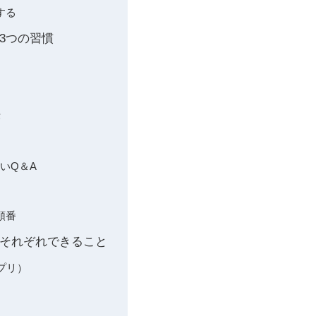
する
3つの習慣
法
違いQ＆A
順番
がそれぞれできること
プリ）