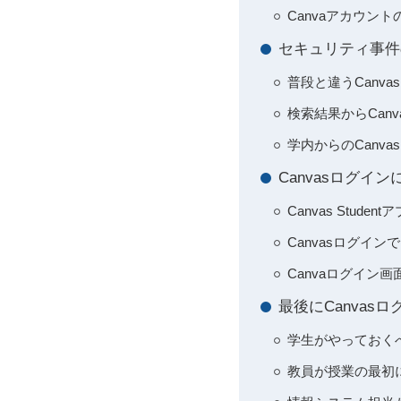
Canvaアカウ
セキュリティ事件
普段と違うCanv
検索結果からCan
学内からのCanv
Canvasログ
Canvas Stud
Canvasログイ
Canvaログイ
最後にCanva
学生がやっておくべ
教員が授業の最初に