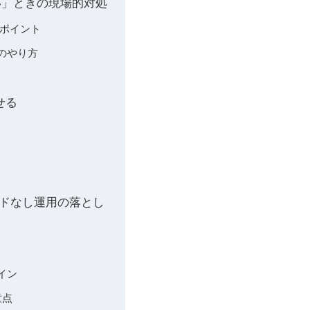
い」ときの現場的対処
認ポイント
クのやり方
せる
ワードなし運用の落とし
イン
意点