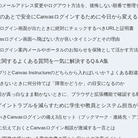
ントのメールアドレス変更やログアウト方法を、後悔しない順番で整理
のあとで安全にCanvasログインするために今日から変える
asログイン画面が出たときに絶対にチェックするべきURLと証明書
vasログイン画面へ飛ばない方が良いタイミングとその理由
asログイン案内メールやポータルのお知らせを保険として活かす方
インに関するよくある質問を一気に解決するQ＆A集
entアプリとCanvas Instructureのどちらから入ればいいか？よくある勘
ンできないときに何分待てば「障害かどうか」の目安になるのか
ン画面が真っ白なまま動かないときに、ブラウザと拡張機能で確認する
sログイントラブルを減らすために学生や教員とシステム担当
きCanvasログインの備え3点セット（ブックマーク・連絡先・ア
伝えておくとCanvasログイン相談が激減する一言とは