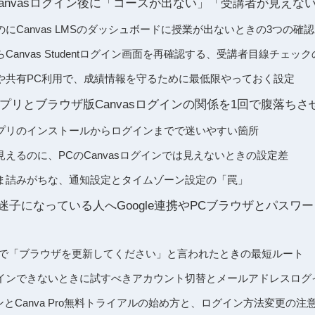
Canvasログイン後に「コースが出ない」「受講者が見えな
にCanvas LMSのダッシュボードに授業が出ないときの3つの確
Canvas Studentログイン画面を再確認する、受講者目線チェッ
や共有PC利用で、成績情報を守るために最低限やっておく設定
dentアプリとブラウザ版Canvasログインの関係を1回で腹落ちさ
dentアプリのインストールからログインまでで迷いやすい箇所
えるのに、PCのCanvasログインでは見えないときの設定差
ま詰みがちな、通知設定とタイムゾーン設定の「罠」
で迷子になっている人へGoogle連携やPCブラウザとパス
PCで「ブラウザを更新してください」と言われたときの最短ルート
leログインできないときに試すべきアカウント切替とメールアドレスログ
インとCanva Pro無料トライアルの始め方と、ログイン方法変更の注