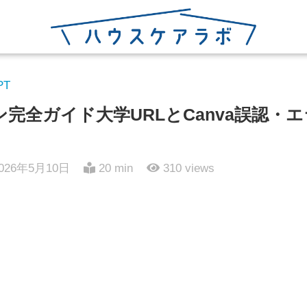
PT
イン完全ガイド大学URLとCanva誤認・
026年5月10日
20 min
310
views