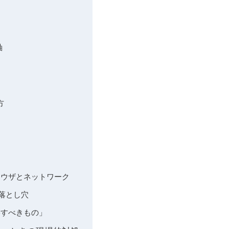
軸
方
け
ラウザとネットワーク
落とし穴
絡すべきもの」