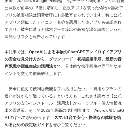
実際、2024年のGoogle Play統計ではチャットAI関連アプリの新規
公開数が前年の1.5倍に増加し、正規アプリを装った偽物や詐欺ア
プリの被害相談は消費者庁にも多数寄せられています。特に公式
アプリと類似したアイコン・名称を悪用した偽アプリも確認され
ており、被害に遭うと端末データ流出や高額な課金請求といった
深刻なリスクも報告されています。
本記事では、
OpenAIによる本物のChatGPTアンドロイドアプリ
の安全な見分け方から、ダウンロード・初期設定手順、最新の音
声認識や画像生成の活用法
まで、具体的な操作画像や専門的なポ
イントを交えて徹底解説します。
「安全に使えて便利な機能をフル活用したい」「費用やプランの
違いが分からず迷っている」という方も、これさえ読めば【公式
アプリの安心インストール・活用法】からトラブル・個人情報流
出の回避策、そして2025年最新の便利機能まで、Android版ChatG
PTのすべてがわかります。
スマホ1台で安心・快適なAI体験を始
めるための決定版ガイド
をぜひご覧ください。