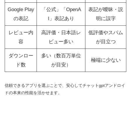
Google Play
「公式」「OpenA
表記が曖昧・説
の表記
I」表記あり
明に誤字
レビュー内
高評価・日本語レ
低評価やスパム
容
ビュー多い
が目立つ
ダウンロー
多い（数百万単位
極端に少ない
ド数
が目安）
信頼できるアプリを選ぶことで、安心してチャットgptアンドロイ
ドの本来の性能を活かせます。