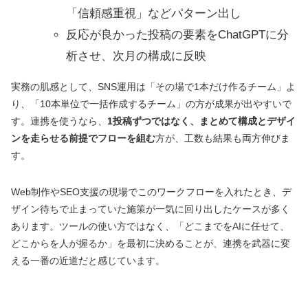
「信頼感重視」などパターン出し
反応が良かった投稿の要素をChatGPTに分
析させ、次月の構成に反映
実務の肌感として、SNS運用は「その場で1本だけ作るチーム」よ
り、「10本単位で一括作成するチーム」の方が成果が出やすいで
す。連携を使うなら、
1投稿ずつではなく、まとめて構成とデザイ
ンを走らせる前提でフローを組む
方が、工数も結果も両方伸びま
す。
Web制作やSEO支援の現場でこのワークフローを入れたとき、デ
ザイン待ちで止まっていた施策が一気に回り出したケースが多く
あります。ツールの使い方ではなく、「どこまでをAIに任せて、
どこからを人が握るか」を最初に決めることが、連携を武器に変
える一番の近道だと感じています。