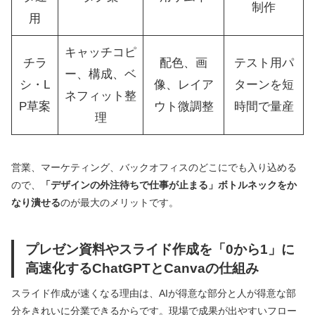
制作
用
キャッチコピ
チラ
配色、画
テスト用パ
ー、構成、ベ
シ・L
像、レイア
ターンを短
ネフィット整
P草案
ウト微調整
時間で量産
理
営業、マーケティング、バックオフィスのどこにでも入り込める
ので、
「デザインの外注待ちで仕事が止まる」ボトルネックをか
なり潰せる
のが最大のメリットです。
プレゼン資料やスライド作成を「0から1」に
高速化するChatGPTとCanvaの仕組み
スライド作成が速くなる理由は、AIが得意な部分と人が得意な部
分をきれいに分業できるからです。現場で成果が出やすいフロー