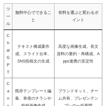
ツ
無料中心でできるこ
有料を選ぶと変わるポ
ー
と
イント
ル
C
h
テキスト構成案作
高度な画像生成、長文
at
成、スライド台本、
資料の要約・再構成、A
G
SNS投稿文の生成
pps連携の安定性
P
T
C
a
既存テンプレート編
ブランドキット、チー
n
集、単発のチラシや
ム共有、プレゼンテン
v
投稿画像作成
プレの一括展開