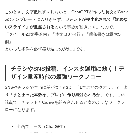
このとき、文字数制御をしないと、ChatGPTが作った長文がCanv
aのテンプレートに入りきらず、
フォントが極小化されて「読めな
いスライド」が量産される
という事故が起きます。なので、
「タイトル20文字以内」「本文は3〜4行」「箇条書きは最大5
個」
といった条件を必ず盛り込むのが鉄則です。
チラシやSNS投稿、インスタ運用に効く！デ
ザイン量産時代の最強ワークフロー
SNSやチラシで本当に差がつくのは、「1本ごとのクオリティ」よ
り
「まとまった本数を、ブレずに作り続けられるか」
です。この
視点で、チャットとCanvaを組み合わせると次のようなワークフ
ローになります。
企画フェーズ（ChatGPT）