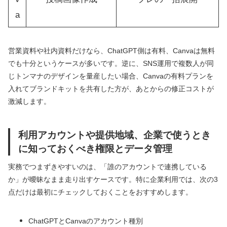
a
営業資料や社内資料だけなら、ChatGPT側は有料、Canvaは無料
でも十分というケースが多いです。逆に、SNS運用で複数人が同
じトンマナのデザインを量産したい場合、Canvaの有料プランを
入れてブランドキットを共有した方が、あとからの修正コストが
激減します。
利用アカウントや提供地域、企業で使うとき
に知っておくべき権限とデータ管理
実務でつまずきやすいのは、「誰のアカウントで連携している
か」が曖昧なまま走り出すケースです。特に企業利用では、次の3
点だけは最初にチェックしておくことをおすすめします。
ChatGPTとCanvaのアカウント種別