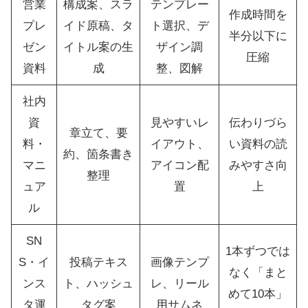
営業
構成案、スラ
テンプレー
作成時間を
プレ
イド原稿、タ
ト選択、デ
半分以下に
ゼン
イトル案の生
ザイン調
圧縮
資料
成
整、図解
社内
資
見やすいレ
伝わりづら
章立て、要
料・
イアウト、
い資料の読
約、箇条書き
マニ
アイコン配
みやすさ向
整理
ュア
置
上
ル
SN
1本ずつでは
S・イ
投稿テキス
画像テンプ
なく「まと
ンス
ト、ハッシュ
レ、リール
めて10本」
タ運
タグ案
用サムネ