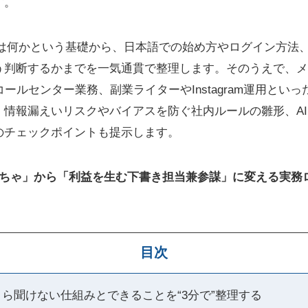
す。
ptとは何かという基礎から、日本語での始め方やログイン方
う判断するかまでを一気通貫で整理します。そのうえで、メ
コールセンター業務、副業ライターやInstagram運用とい
、情報漏えいリスクやバイアスを防ぐ社内ルールの雛形、A
のチェックポイントも提示します。
なおもちゃ」から「利益を生む下書き担当兼参謀」に変える実務
目次
？今さら聞けない仕組みとできることを“3分で”整理する