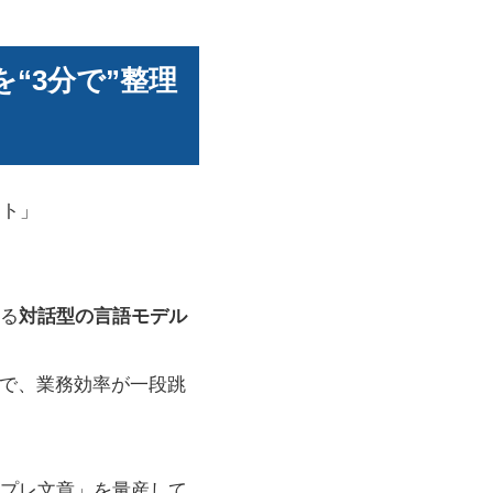
を“3分で”整理
ント」
る
対話型の言語モデル
ので、業務効率が一段跳
プレ文章」を量産して