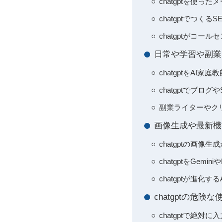
chatgptを使
chatgptでつく
chatgptがコ
日常や学習や副業
chatgptをA
chatgptでブロ
副業ライターやクリ
画像生成や最新機能
chatgptの画
chatgptをGemi
chatgptが進
chatgptの危
chatgptで絶