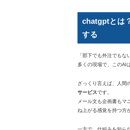
chatgpt
する
「部下でも外注でもな
多くの現場で、このAI
ざっくり言えば、人間
サービス
です。
メール文も企画書もマ
ね上がる感覚を持つ方
一方で、仕組みを知ら