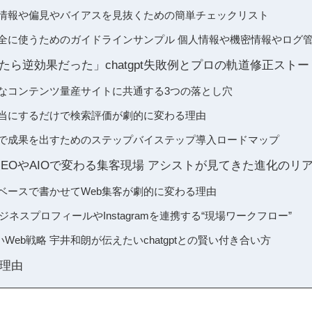
出る誤情報や偏見やバイアスを見抜くための簡単チェックリスト
社で安全に使うためのガイドラインサンプル 個人情報や機密情報やログ
たら逆効果だった」chatgpt失敗例とプロの軌道修正ストー
せきりなコンテンツ量産サイトに共通する3つの落とし穴
書き担当にするだけで検索評価が劇的に変わる理由
gptで成果を出すためのステップバイステップ導入ロードマップ
EOやMEOやAIOで変わる集客現場 アシストが見てきた進化のリ
索意図ベースで書かせてWeb集客が劇的に変わる理由
gleビジネスプロフィールやInstagramを連携する“現場ワークフロー”
Web戦略 宇井和朗が伝えたいchatgptとの賢い付き合い方
理由