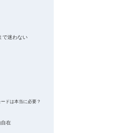
版まで迷わない
高速モードは本当に必要？
由自在