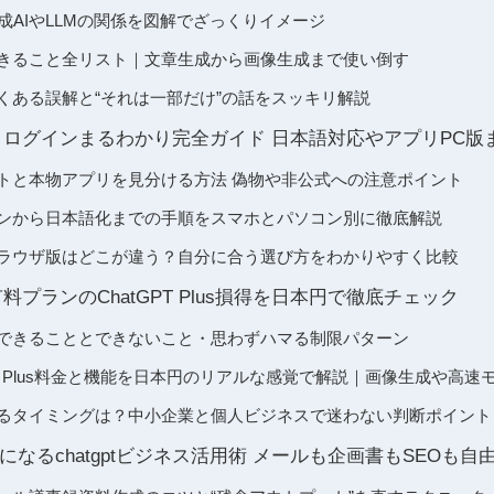
Tや生成AIやLLMの関係を図解でざっくりイメージ
当にできること全リスト｜文章生成から画像生成まで使い倒す
するよくある誤解と“それは一部だけ”の話をスッキリ解説
め方とログインまるわかり完全ガイド 日本語対応やアプリPC
式サイトと本物アプリを見分ける方法 偽物や非公式への注意ポイント
ログインから日本語化までの手順をスマホとパソコン別に徹底解説
リとブラウザ版はどこが違う？自分に合う選び方をわかりやすく比較
と有料プランのChatGPT Plus損得を日本円で徹底チェック
料版でできることとできないこと・思わずハマる制限パターン
atGPT Plus料金と機能を日本円のリアルな感覚で解説｜画像生成や
料化するタイミングは？中小企業と個人ビジネスで迷わない判断ポイント
なるchatgptビジネス活用術 メールも企画書もSEOも自