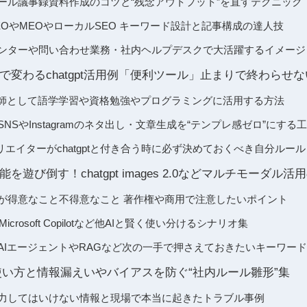
ったメール議事録資料作成のコツと“残念アウトプット”を直すテクニック
るSEOやMEOやローカルSEO キーワード設計と記事構成の達人技
ールセンターや問い合わせ業務・社内ヘルプデスクで大活躍するイメージ
で変わるchatgpt活用例「便利ツール」止まりで終わらせ
I家庭教師として語学学習や資格勉強やプログラミングに活用する方法
グやSNSやInstagramのネタ出し・文章生成を“テンプレ感ゼロ”にする
エイターがchatgptと付き合う時に必ず決めておくべき自分ルール
を遊び倒す！chatgpt images 2.0などマルチモーダル
像生成が得意なこと不得意なこと 著作権や商用で注意したいポイント
niやMicrosoft Copilotなど他AIと賢く使い分けるシナリオ集
化するAIエージェントやRAGなど次の一手で押さえておきたいキーワード
険な使い方と情報漏えいやバイアスを防ぐ“社内ルール雛形”集
対に入力してはいけない情報と現場で本当に起きたトラブル事例