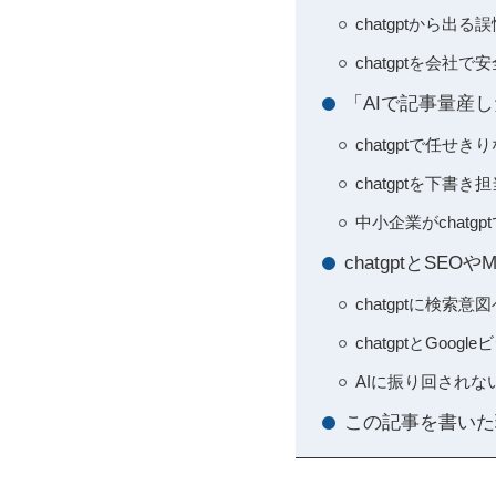
chatgptから
chatgptを会
「AIで記事量産し
chatgptで任
chatgptを下
中小企業がchat
chatgptとS
chatgptに検
chatgptとGoo
AIに振り回されない
この記事を書いた