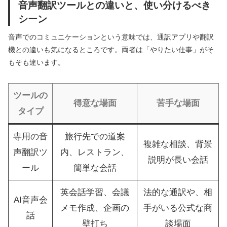
音声翻訳ツールとの違いと、使い分けるべき
シーン
音声でのコミュニケーションという意味では、通訳アプリや翻訳
機との違いも気になるところです。両者は「やりたい仕事」がそ
もそも違います。
ツールの
得意な場面
苦手な場面
タイプ
専用の音
旅行先での道案
複雑な相談、背景
声翻訳ツ
内、レストラン、
説明が長い会話
ール
簡単な会話
英会話学習、会議
法的な通訳や、相
AI音声会
メモ作成、企画の
手がいる公式な商
話
壁打ち
談場面