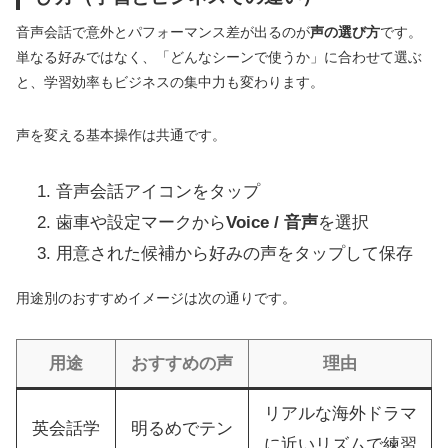
音声会話で意外とパフォーマンス差が出るのが
声の選び方
です。
単なる好みではなく、「どんなシーンで使うか」に合わせて選ぶ
と、学習効率もビジネスの集中力も変わります。
声を変える基本操作は共通です。
音声会話アイコンをタップ
歯車や設定マークから
Voice / 音声
を選択
用意された候補から好みの声をタップして保存
用途別のおすすめイメージは次の通りです。
用途
おすすめの声
理由
リアルな海外ドラマ
英会話学
明るめでテン
に近いリズムで練習