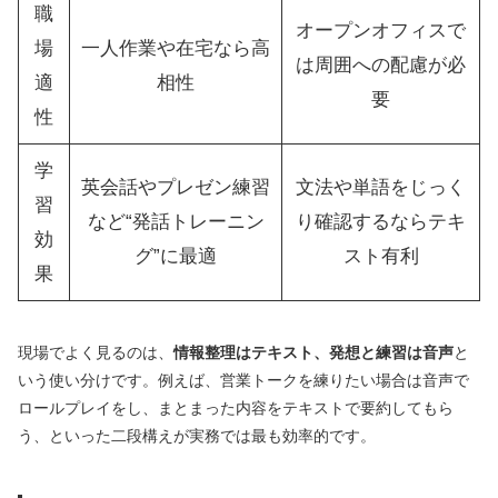
職
オープンオフィスで
場
一人作業や在宅なら高
は周囲への配慮が必
適
相性
要
性
学
英会話やプレゼン練習
文法や単語をじっく
習
など“発話トレーニン
り確認するならテキ
効
グ”に最適
スト有利
果
現場でよく見るのは、
情報整理はテキスト、発想と練習は音声
と
いう使い分けです。例えば、営業トークを練りたい場合は音声で
ロールプレイをし、まとまった内容をテキストで要約してもら
う、といった二段構えが実務では最も効率的です。