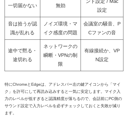
ンド設定 / Mac
一切届かない
無効
設定
音は拾うが認
ノイズ環境・マ
会議室の騒音、P
識が乱れる
イク感度の問題
Cファンの音
ネットワークの
途中で黙る・
有線接続か、VP
瞬断・VPNの制
途切れる
N設定
限
特にChromeとEdgeは、アドレスバー左の鍵アイコンから「マイ
ク」を許可にして再読み込みすると一気に安定します。マイク入
力のレベルが低すぎると認識精度が落ちるので、会話前にPC側の
サウンド設定で入力レベルを必ずチェックしておくと失敗が減り
ます。