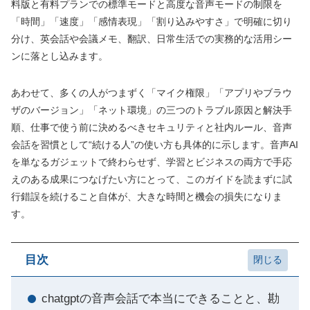
料版と有料プランでの標準モードと高度な音声モードの制限を
「時間」「速度」「感情表現」「割り込みやすさ」で明確に切り
分け、英会話や会議メモ、翻訳、日常生活での実務的な活用シー
ンに落とし込みます。
あわせて、多くの人がつまずく「マイク権限」「アプリやブラウ
ザのバージョン」「ネット環境」の三つのトラブル原因と解決手
順、仕事で使う前に決めるべきセキュリティと社内ルール、音声
会話を習慣として“続ける人”の使い方も具体的に示します。音声AI
を単なるガジェットで終わらせず、学習とビジネスの両方で手応
えのある成果につなげたい方にとって、このガイドを読まずに試
行錯誤を続けること自体が、大きな時間と機会の損失になりま
す。
目次
chatgptの音声会話で本当にできることと、勘