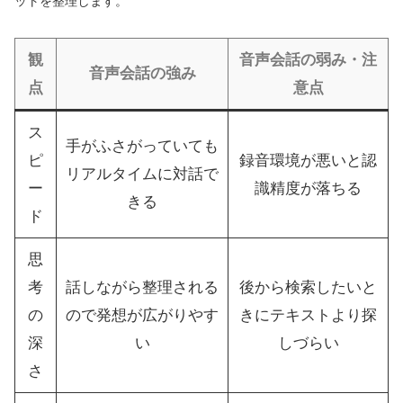
ットを整理します。
観
音声会話の弱み・注
音声会話の強み
点
意点
ス
手がふさがっていても
ピ
録音環境が悪いと認
リアルタイムに対話で
ー
識精度が落ちる
きる
ド
思
考
話しながら整理される
後から検索したいと
の
ので発想が広がりやす
きにテキストより探
深
い
しづらい
さ