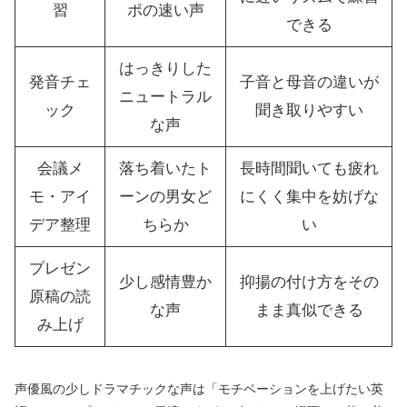
習
ポの速い声
できる
はっきりした
発音チェ
子音と母音の違いが
ニュートラル
ック
聞き取りやすい
な声
会議メ
落ち着いたト
長時間聞いても疲れ
モ・アイ
ーンの男女ど
にくく集中を妨げな
デア整理
ちらか
い
プレゼン
少し感情豊か
抑揚の付け方をその
原稿の読
な声
まま真似できる
み上げ
声優風の少しドラマチックな声は「モチベーションを上げたい英