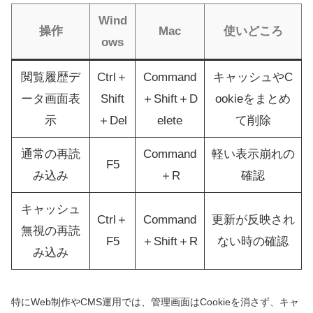
Wind
操作
Mac
使いどころ
ows
閲覧履歴デ
Ctrl＋
Command
キャッシュやC
ータ画面表
Shift
＋Shift＋D
ookieをまとめ
示
＋Del
elete
て削除
通常の再読
Command
軽い表示崩れの
F5
み込み
＋R
確認
キャッシュ
Ctrl＋
Command
更新が反映され
無視の再読
F5
＋Shift＋R
ない時の確認
み込み
特にWeb制作やCMS運用では、管理画面はCookieを消さず、キャ