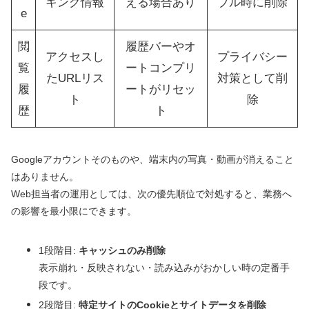
キング情報
える場合あり
ブル時に削除
e
閲
履歴バーやオ
アクセスし
プライバシー
覧
ートコンプリ
たURLリス
対策として削
履
ートがリセッ
ト
除
歴
ト
Googleアカウントそのものや、端末内の写真・動画が消えること
はありません。
Web担当者の運用としては、次の優先順位で対処すると、業務へ
の影響を最小限にできます。
1段階目:
キャッシュのみ削除
表示崩れ・反映されない・読み込みがおかしい時の定番手
段です。
2段階目:
特定サイトのCookieとサイトデータを削除