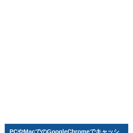
PCやMacでのGoogleChromeでキャッシ