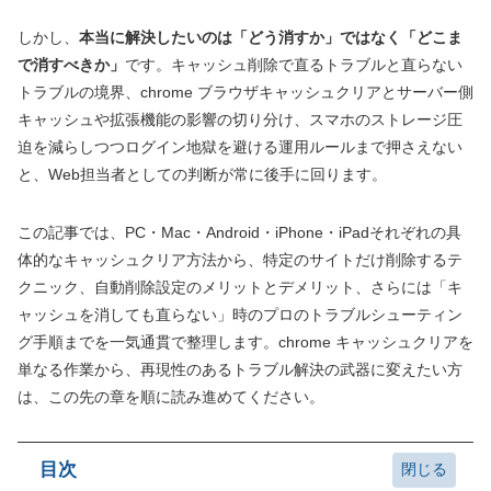
しかし、
本当に解決したいのは「どう消すか」ではなく「どこま
で消すべきか」
です。キャッシュ削除で直るトラブルと直らない
トラブルの境界、chrome ブラウザキャッシュクリアとサーバー側
キャッシュや拡張機能の影響の切り分け、スマホのストレージ圧
迫を減らしつつログイン地獄を避ける運用ルールまで押さえない
と、Web担当者としての判断が常に後手に回ります。
この記事では、PC・Mac・Android・iPhone・iPadそれぞれの具
体的なキャッシュクリア方法から、特定のサイトだけ削除するテ
クニック、自動削除設定のメリットとデメリット、さらには「キ
ャッシュを消しても直らない」時のプロのトラブルシューティン
グ手順までを一気通貫で整理します。chrome キャッシュクリアを
単なる作業から、再現性のあるトラブル解決の武器に変えたい方
は、この先の章を順に読み進めてください。
目次