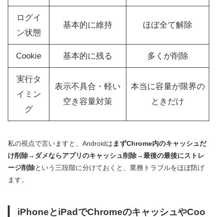
ログイ
基本的に維持
ほぼ全て解除
ン状態
Cookie
基本的に残る
多くが削除
実行タ
表示不具合・軽い
本当に容量が限界の
イミン
空き容量対策
ときだけ
グ
私の視点で言いますと、Androidは
まずChrome内のキャッシュだ
け削除→ダメならアプリのキャッシュ削除→最後の最後にストレ
ージ削除
という三段階に分けておくと、業務トラブルをほぼ防げ
ます。
iPhoneとiPadでChromeのキャッシュやCoo