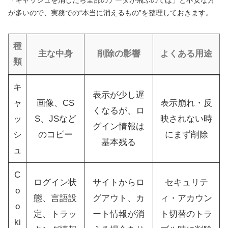
「キャッシュを消したら全部のデータが飛ぶのでは」と不安な方
が多いので、実務での“本当に消えるもの”を整理しておきます。
種
主な中身
削除の影響
よくある用途
類
キ
表示が少し遅
ャ
画像、CS
表示崩れ・反
くなるが、ロ
ッ
S、JSなど
映されない時
グイン情報は
シ
のコピー
にまず削除
基本残る
ュ
C
ログイン状
サイトからロ
セキュリテ
o
態、言語設
グアウト、カ
ィ・アカウン
o
定、トラッ
ート情報が消
ト切替のトラ
ki