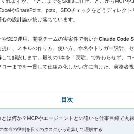
てくれますが、「どこまでをSkillsに任せ、どこからMCPやエ
celやSharePoint、pptx、SEOチェックをどうディ
肝心の設計論が抜け落ちています。
ケやSEO運用、開発チームの実案件で磨いた
Claude Cod
前提に、スキルの作り方、使い方、命名やトリガー設計、セ
解して解説します。最初の1本を「実験」で終わらせず、コ
フローまでを一貫して仕組み化したい方に向けた、実務者視
目次
e Skillsとは何か？MCPやエージェントとの違いを仕事目線で丸
 Skillsの本当の役割を日々のタスクから逆算して理解する