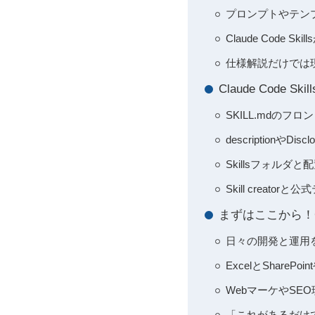
プロンプトやテン
Claude Cod
仕様解説だけでは
Claude Cod
SKILL.mdの
description
Skillsフォル
Skill crea
まずはここから！Cl
日々の開発と運用
ExcelとShar
WebマーケやS
「これがあるだけで助