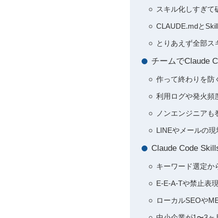
スキル化しすぎて
CLAUDE.mdと
とりあえず全部スキル
チームでClaude
作って終わりを防ぐC
利用ログや発火頻
ノンエンジニアも
LINEやメール
Claude Cod
キーワード選定か
E-E-A-Tや禁
ローカルSEOやM
中小企業が1〜3ヶ月