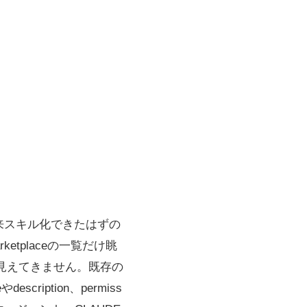
、本来スキル化できたはずの
tplaceの一覧だけ眺
見えてきません。既存の
cription、permiss