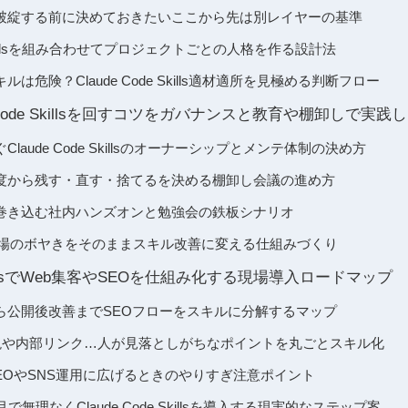
破綻する前に決めておきたいここから先は別レイヤーの基準
Skillsを組み合わせてプロジェクトごとの人格を作る設計法
は危険？Claude Code Skills適材適所を見極める判断フロー
 Code Skillsを回すコツをガバナンスと教育や棚卸しで実践
laude Code Skillsのオーナーシップとメンテ体制の決め方
度から残す・直す・捨てるを決める棚卸し会議の進め方
巻き込む社内ハンズオンと勉強会の鉄板シナリオ
の現場のボヤきをそのままスキル改善に変える仕組みづくり
e SkillsでWeb集客やSEOを仕組み化する現場導入ロードマップ
ら公開後改善までSEOフローをスキルに分解するマップ
止表現や内部リンク…人が見落としがちなポイントを丸ごとスキル化
EOやSNS運用に広げるときのやりすぎ注意ポイント
で無理なくClaude Code Skillsを導入する現実的なステップ案