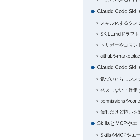
Claude Cod
スキル化するタス
SKILL.mdド
トリガーやコマン
githubやmar
Claude Co
気づいたらモンス
発火しない・暴走する
permissions
便利だけど怖いを
SkillsとMCPや
SkillsやMC