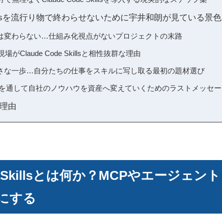
e Skillsを流行り物で終わらせないために宇井和朗が見ている景色
は変わらない…仕組み化視点がないプロジェクトの末路
がClaude Code Skillsと相性抜群な理由
さな一歩…自分たちの仕事をスキルに写し取る最初の題材選び
e Skillsを通して自社のノウハウを資産へ変えていくためのラストメッセ
理由
ode Skillsとは何か？MCPやエージェ
にする