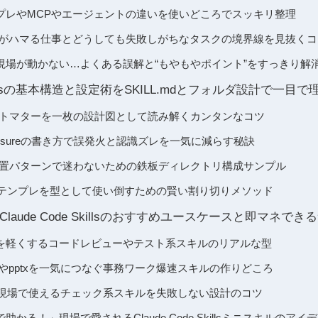
プレやMCPやエージェントの違いを使いどころでスッキリ整理
e Skillsがハマる仕事とどうしても失敗しがちなタスクの境界線を見抜く
現場が動かない…よくある誤解と“もやもやポイント”をすっきり解
e Skillsの基本構造と設定術をSKILL.mdとフォルダ設計で一目
フロントマターを一枚の設計図として読み解くカンタンなコツ
やDisclosureの書き方で誤発火と認識ズレを一気に減らす秘訣
ダと配置パターンで迷わないための鉄板ディレクトリ構成サンプル
torと公式テンプレを型として使い倒すための賢い割り切りメソッド
aude Code Skillsのおすすめユースケースと即マネで
を軽くするコードレビューやテスト系スキルのリアルな型
ePointやpptxを一気につなぐ事務ワーク爆速スキルの作りどころ
EO現場で使えるチェック系スキルを失敗しない設計のコツ
かる！」現場で愛されるClaude Code Skillsミニスキルのア