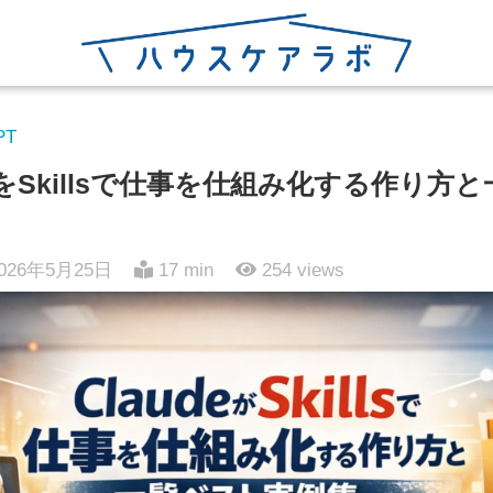
PT
odeをSkillsで仕事を仕組み化する作り
026年5月25日
17 min
254
views