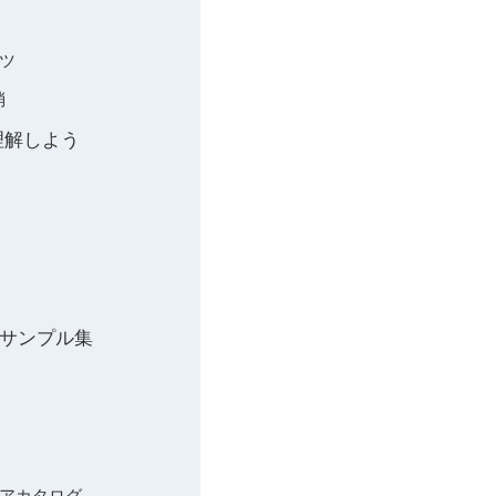
コツ
消
で理解しよう
きるサンプル集
イデアカタログ