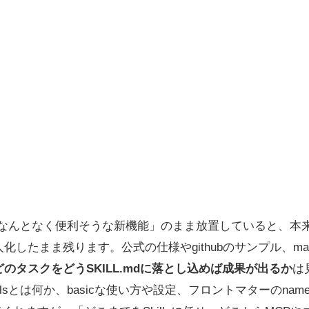
Skillsを「なんとなく便利そうな新機能」のまま放置していると
したまま残ります。公式の仕様やgithubのサンプル、marke
のタスクをどうSKILL.mdに落とし込めば成果が出るか
は
Skillsとは何か、basicな使い方や設定、フロントマターのnameやdes