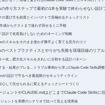
e Skillsの作り方ステップで最初の1本を実験で終わらせない設
クの選び方を頻度とインパクトで見極めるチェックリスト
ラフト作成からテストまで迷わず回せるミニ手順
ド設計で名前負けしないためのネーミング戦略
ketplaceのスキルをそのまま使わず勝手よく育てる見方のコツ
de Skillsのベストプラクティスとやりがち失敗を現場目線のリ
ター化…肥大化スキルをきれいに分割する設計パターン
・結果がブレる…トラブル事例から学ぶClaude Code Skills調
やcontextの設計で守るべき最低限のセキュリティライン
安心して任せられるに変えるチェックシートづくり
エージェントやCLAUDE.mdはどこまでClaude Code Skill
Pやエージェントを実際のシナリオで比べて見える境界線