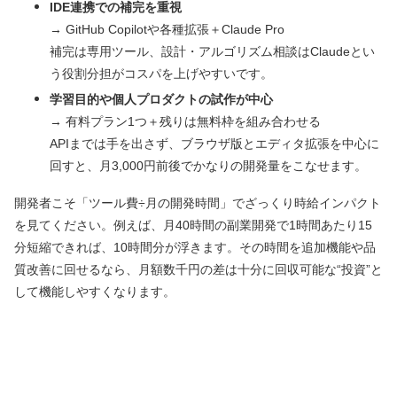
IDE連携での補完を重視
→ GitHub Copilotや各種拡張＋Claude Pro
補完は専用ツール、設計・アルゴリズム相談はClaudeとい
う役割分担がコスパを上げやすいです。
学習目的や個人プロダクトの試作が中心
→ 有料プラン1つ＋残りは無料枠を組み合わせる
APIまでは手を出さず、ブラウザ版とエディタ拡張を中心に
回すと、月3,000円前後でかなりの開発量をこなせます。
開発者こそ「ツール費÷月の開発時間」でざっくり時給インパクト
を見てください。例えば、月40時間の副業開発で1時間あたり15
分短縮できれば、10時間分が浮きます。その時間を追加機能や品
質改善に回せるなら、月額数千円の差は十分に回収可能な“投資”と
して機能しやすくなります。