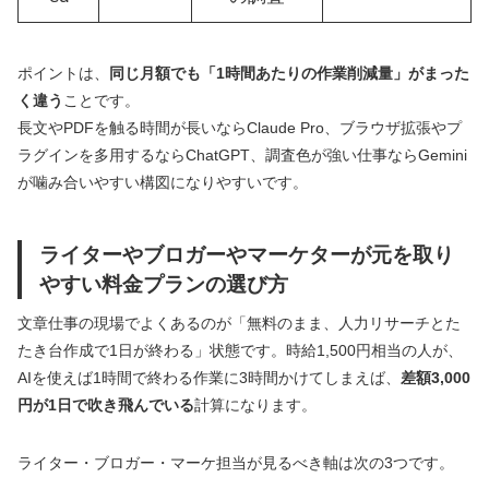
ポイントは、
同じ月額でも「1時間あたりの作業削減量」がまった
く違う
ことです。
長文やPDFを触る時間が長いならClaude Pro、ブラウザ拡張やプ
ラグインを多用するならChatGPT、調査色が強い仕事ならGemini
が噛み合いやすい構図になりやすいです。
ライターやブロガーやマーケターが元を取り
やすい料金プランの選び方
文章仕事の現場でよくあるのが「無料のまま、人力リサーチとた
たき台作成で1日が終わる」状態です。時給1,500円相当の人が、
AIを使えば1時間で終わる作業に3時間かけてしまえば、
差額3,000
円が1日で吹き飛んでいる
計算になります。
ライター・ブロガー・マーケ担当が見るべき軸は次の3つです。