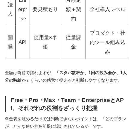
Ent
月額定
法
erpr
要見積もり
額＋契
全社導入レベル
人
ise
約
プロダクト・社
開
使用量×単
従量課
API
内ツール組み込
発
価
金
み
金額は為替で揺れますが、
「スタバ数杯か、1回の飲み会か、1人
分の時給か」
くらいの感覚で捉えると判断しやすくなります。
Free・Pro・Max・Team・EnterpriseとAP
I、それぞれの役割をざっくり把握
料金表を眺めるだけでは判断できないポイントは、「どのプラン
が、どんな使い方を前提に設計されているか」です。