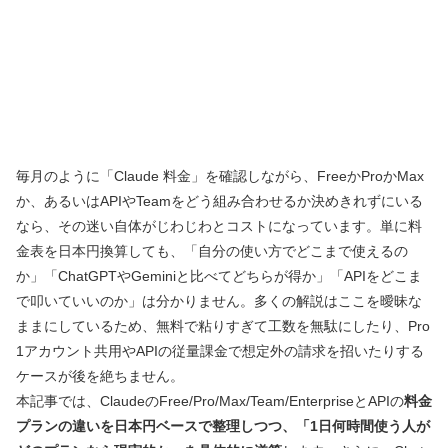
毎月のように「Claude 料金」を確認しながら、FreeかProかMax
か、あるいはAPIやTeamをどう組み合わせるか決めきれずにいる
なら、その迷い自体がじわじわとコストになっています。単に料
金表を日本円換算しても、「自分の使い方でどこまで使えるの
か」「ChatGPTやGeminiと比べてどちらが得か」「APIをどこま
で叩いていいのか」は分かりません。多くの解説はここを曖昧な
ままにしているため、無料で粘りすぎて工数を無駄にしたり、Pro
1アカウント共用やAPIの従量課金で想定外の請求を招いたりする
ケースが後を絶ちません。
本記事では、ClaudeのFree/Pro/Max/Team/EnterpriseとAPIの
料金
プランの違いを日本円ベースで整理しつつ、「1日何時間使う人が