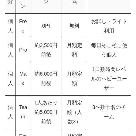
分
ジ
式
ン
個
Fre
お試し・ライト
0円
無料
人
e
利用
個
約3,500円
月額定
毎日そこそこ使
Pro
人
前後
額
う個人
1日数時間レベ
個
Ma
約6,000円
月額定
ルのヘビーユー
人
x
前後
額
ザー
1人あたり
月額定
法
Tea
3〜数十名のチ
約5,000円
額（人
人
m
ーム
前後
数×）