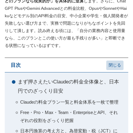
どのプランなら現実的か」を具体的に逆算
します。さらに、Chat
GPT PlusやGemini Advancedとの料金比較、OpusやSonnetやHai
kuなどモデル別のAPI料金の目安、中小企業や学生・個人開発者が
失敗しない選び方まで、実務で問題になりがちなポイントを先回
りして潰します。読み終える頃には、「自分の業務内容と使用量
なら、このプランとこの使い方が最も手残りが多い」と即断でき
る状態になっているはずです。
目次
まず押さえたいClaudeの料金全体像と、日本
円でのざっくり目安
Claudeの料金プラン一覧と料金体系を一枚で整理
Free・Pro・Max・Team・EnterpriseとAPI、それ
ぞれの役割をざっくり把握
日本円換算の考え方と、為替変動・税（JCT）に