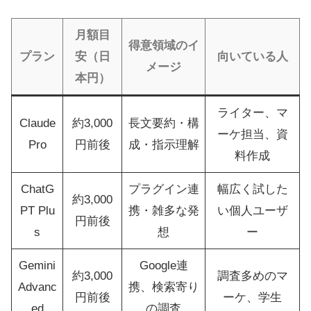
月額目
得意領域のイ
プラン
安（日
向いている人
メージ
本円）
ライター、マ
Claude
約3,000
長文要約・構
ーケ担当、資
Pro
円前後
成・指示理解
料作成
ChatG
プラグイン連
幅広く試した
約3,000
PT Plu
携・雑多な発
い個人ユーザ
円前後
s
想
ー
Gemini
Google連
約3,000
調査多めのマ
Advanc
携、検索寄り
円前後
ーケ、学生
ed
の調査