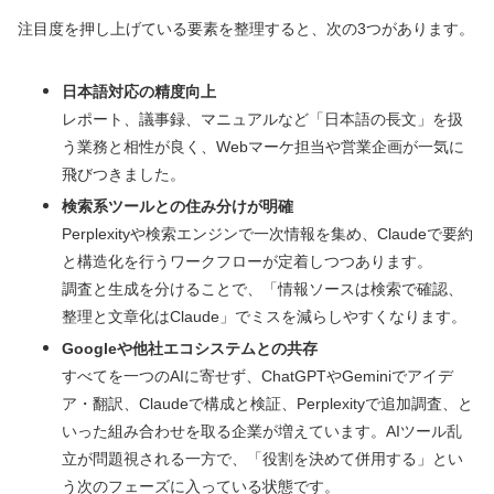
注目度を押し上げている要素を整理すると、次の3つがあります。
日本語対応の精度向上
レポート、議事録、マニュアルなど「日本語の長文」を扱
う業務と相性が良く、Webマーケ担当や営業企画が一気に
飛びつきました。
検索系ツールとの住み分けが明確
Perplexityや検索エンジンで一次情報を集め、Claudeで要約
と構造化を行うワークフローが定着しつつあります。
調査と生成を分けることで、「情報ソースは検索で確認、
整理と文章化はClaude」でミスを減らしやすくなります。
Googleや他社エコシステムとの共存
すべてを一つのAIに寄せず、ChatGPTやGeminiでアイデ
ア・翻訳、Claudeで構成と検証、Perplexityで追加調査、と
いった組み合わせを取る企業が増えています。AIツール乱
立が問題視される一方で、「役割を決めて併用する」とい
う次のフェーズに入っている状態です。