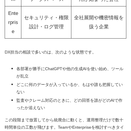
Ente
セキュリティ・権限
全社展開や機密情報を
rpris
設計・ログ管理
扱う企業
e
DX担当の相談で多いのは、次のような状態です。
各部署が勝手にChatGPTや他の生成AIを使い始め、ツール
が乱立
どこに何のデータが入っているか、もはや誰も把握してい
ない
監査やクレーム対応のときに、どの回答を誰がどのAIで作
ったか追えない
この段階まで放置してから統廃合に動くと、運用整理だけで数十
時間単位の工数が飛びます。TeamやEnterpriseを検討すべきタイ