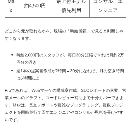
Ma
最上位モデル
コンサル、エ
約4,500円
x
優先利用
ンジニア
どこから元が取れるかを、現場の「時給感覚」で見ると判断しや
すくなります。
時給2,000円のスタッフが、毎日30分短縮できれば月約2万
円分の浮き
週1本の提案書作成が2時間→30分になれば、月の空き時間
は6時間以上
Proであれば、Webマーケの構成案作成、SEOレポートの素案、営
業メールのドラフト、コードレビュー補助まで十分カバーできま
す。Maxは、長文レポートや複雑なプログラミング、複数プロジ
ェクトを同時並行で回すエンジニアやコンサルが恩恵を受けやす
いです。