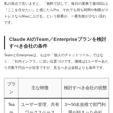
私の視点で言いますと、「無料で試して、毎日の業務で週3回以上
『ここを任せたい』と感じたらPro、それでも待ち時間や制限がス
トレスならMaxに上げる」という順番が、一番失敗が少ない流れ
です。
Claude AIのTeam／Enterpriseプランを検討
すべき会社の条件
TeamとEnterpriseは、もはや「個人のチャットツール」ではな
く、「社内インフラ」に近い位置づけです。価格は1ユーザーあた
り月数千円台〜が目安ですが、見るべきは金額よりも条件です。
プラ
主な特徴
検討すべき会社の状態
ン
Tea
ユーザー管理、共有
3〜50名規模で部門利
m
ワークスペース
用が始まった会社