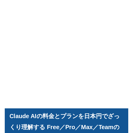
Claude AIの料金とプランを日本円でざっ
くり理解する Free／Pro／Max／Teamの