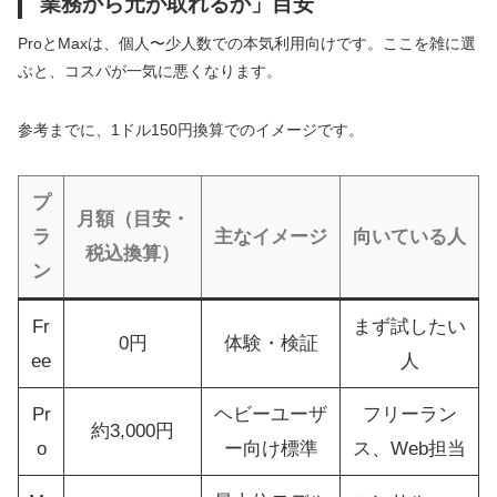
業務から元が取れるか」目安
ProとMaxは、個人〜少人数での本気利用向けです。ここを雑に選
ぶと、コスパが一気に悪くなります。
参考までに、1ドル150円換算でのイメージです。
プ
月額（目安・
ラ
主なイメージ
向いている人
税込換算）
ン
Fr
まず試したい
0円
体験・検証
ee
人
Pr
ヘビーユーザ
フリーラン
約3,000円
o
ー向け標準
ス、Web担当