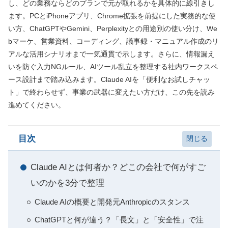
し、どの業務ならどのプランで元が取れるかを具体的に線引きし
ます。PCとiPhoneアプリ、Chrome拡張を前提にした実務的な使
い方、ChatGPTやGemini、Perplexityとの用途別の使い分け、We
bマーケ、営業資料、コーディング、議事録・マニュアル作成のリ
アルな活用シナリオまで一気通貫で示します。さらに、情報漏え
いを防ぐ入力NGルール、AIツール乱立を整理する社内ワークスペ
ース設計まで踏み込みます。Claude AIを「便利なお試しチャッ
ト」で終わらせず、事業の武器に変えたい方だけ、この先を読み
進めてください。
目次
Claude AIとは何者か？どこの会社で何がすご
いのかを3分で整理
Claude AIの概要と開発元Anthropicのスタンス
ChatGPTと何が違う？「長文」と「安全性」で注