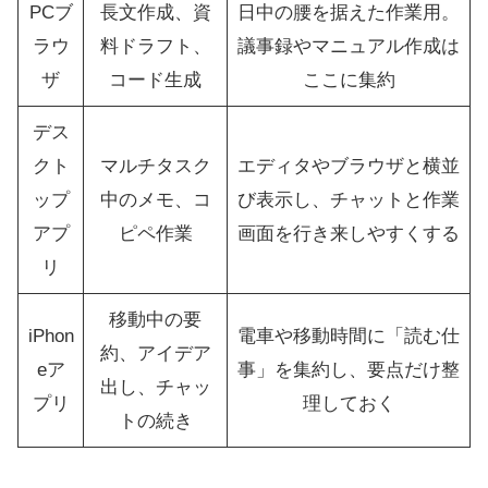
PCブ
長文作成、資
日中の腰を据えた作業用。
ラウ
料ドラフト、
議事録やマニュアル作成は
ザ
コード生成
ここに集約
デス
クト
マルチタスク
エディタやブラウザと横並
ップ
中のメモ、コ
び表示し、チャットと作業
アプ
ピペ作業
画面を行き来しやすくする
リ
移動中の要
iPhon
電車や移動時間に「読む仕
約、アイデア
eア
事」を集約し、要点だけ整
出し、チャッ
プリ
理しておく
トの続き