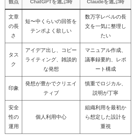
観点
ChatGPTを選ぶ時
Claudeを選ぶ時
文章
数万字レベルの長
短〜中くらいの回答を
の長
文を一気に整理し
テンポよく欲しい
さ
たい
アイデア出し、コピー
マニュアル作成、
タス
ライティング、雑談的
議事録要約、レポ
ク
な発想
ート構成
発想が豊かでクリエイ
慎重でロジカル、
印象
ティブ
説明が丁寧
安全
組織利用を最初か
性の
個人利用中心
ら想定した設計を
運用
重視