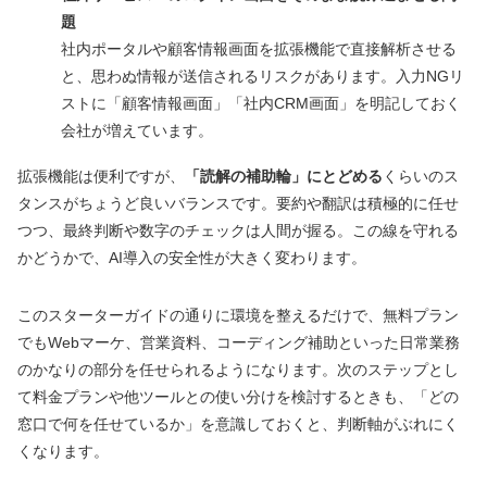
題
社内ポータルや顧客情報画面を拡張機能で直接解析させる
と、思わぬ情報が送信されるリスクがあります。入力NGリ
ストに「顧客情報画面」「社内CRM画面」を明記しておく
会社が増えています。
拡張機能は便利ですが、
「読解の補助輪」にとどめる
くらいのス
タンスがちょうど良いバランスです。要約や翻訳は積極的に任せ
つつ、最終判断や数字のチェックは人間が握る。この線を守れる
かどうかで、AI導入の安全性が大きく変わります。
このスターターガイドの通りに環境を整えるだけで、無料プラン
でもWebマーケ、営業資料、コーディング補助といった日常業務
のかなりの部分を任せられるようになります。次のステップとし
て料金プランや他ツールとの使い分けを検討するときも、「どの
窓口で何を任せているか」を意識しておくと、判断軸がぶれにく
くなります。