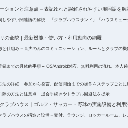
ーションと注意点 – 表記ゆれと誤解されやすい混同語を解
同しやすい関連語の解説 – 「クラブハウスサンド」「ハウスミュ
リの全貌｜最新機能・使い方・利用動向の網羅
徴と仕組み – 音声のみのコミュニケーション、ルームとクラブの
録までの具体的手順 – iOS/Android対応、無料利用の流れ、本
方法の詳細 – 参加から発言、配信開始までの操作をステップごとに
削除の方法と注意点 – 退会手続きやトラブル回避法を提示
クラブハウス｜ゴルフ・サッカー・野球の実施設備と利用
クラブハウスの構造と設備 – 受付、ラウンジ、ロッカールーム、