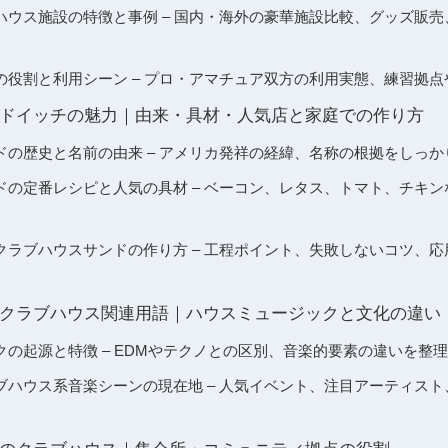
ハウス施設の特徴と事例 – 国内・海外の豪華施設比較、グッズ販
の役割と利用シーン – プロ・アマチュア双方の利用実態、練習拠
ドイッチの魅力｜由来・具材・人気店と家庭での作り方
ドの歴史と名前の由来 – アメリカ発祥の経緯、名称の根拠をしっか
ドの定番レシピと人気の具材 – ベーコン、レタス、トマト、チキ
クラブハウスサンドの作り方 – 工程ポイント、失敗しないコツ、
クラブハウス関連用語｜ハウスミュージックと文化の違い
の起源と特徴 – EDMやテクノとの区別、音楽的要素の違いを整理
ブハウス系音楽シーンの現在地 – 人気イベント、注目アーティス