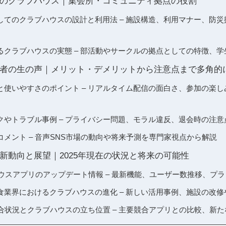
のクラブハウス｜集会所・コミュニティ拠点の役割
してのクラブハウスの設計と利用法 – 施設構造、利用マナー、防
るクラブハウスの実態 – 部活動やサークルの拠点としての特徴、
者の生の声｜メリット・デメリットから注意点まで多角的
と使いやすさのポイント – リアルタイム配信の面白さ、参加の楽
クやトラブル事例 – プライバシー問題、モラル違反、退会時の注意
メント – 音声SNS市場の動向や将来予測を専門家視点から解説
新動向と展望｜2025年現在の状況と将来の可能性
ハウスアプリのアップデート情報 – 最新機能、ユーザー数推移、プ
食業界におけるクラブハウスの進化 – 新しい活用事例、施設の改
競合状況とクラブハウスの立ち位置 – 主要競合アプリとの比較、新