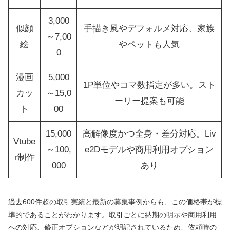
3,000
似顔
手描き風やデフォルメ対応、家族
～7,00
絵
やペットも人気
0
漫画
5,000
1P単位やコマ数指定が多い。スト
カッ
～15,0
ーリー提案も可能
ト
00
15,000
高解像度かつ全身・差分対応。Liv
Vtube
～100,
e2Dモデルや商用利用オプション
r制作
000
あり
過去600件超の取引実績と最新の募集事例からも、この価格帯が標
準的であることがわかります。取引ごとに納期の明示や商用利用
への対応、修正オプションなどが明記されているため、依頼時の