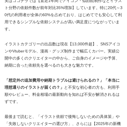
実はココナラでは【直近1年間でアイコン・似顔絵制作などイラス
ト分野の依頼件数が前年対比35%増加】しています。特に20代～3
0代の利用者が全体の60%を占めており、はじめてでも安心して利
用できるシンプルな依頼システムが高い満足度につながっていま
す。
イラストカテゴリーの出品数は現在【13,000件超】、SNSアイコ
ンやVtuberモデル、漫画・グッズ制作まで幅広くカバー。実績公
開中の多くのクリエイターの中から、ご自身のイメージや予算、
納期に合った依頼先を選べるのも大きな魅力です。
「想定外の追加費用や納期トラブルは避けられるの？」「本当に
理想通りのイラストが届くの？」
と不安な初心者の方も、利用手
順やレビュー、料金相場の最新動向を知れば不安が解消されるは
ずです。
最後まで読むと、「イラスト依頼で後悔しないための具体策」や
「失敗しないクリエイターの選び方」、さらには【2025年の新機