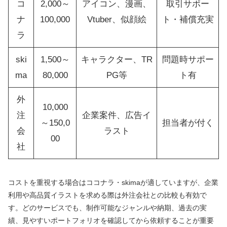
コ
2,000～
アイコン、漫画、
取引サポー
ナ
100,000
Vtuber、似顔絵
ト・補償充実
ラ
ski
1,500～
キャラクター、TR
問題時サポー
ma
80,000
PG等
ト有
外
10,000
注
企業案件、広告イ
～150,0
担当者が付く
会
ラスト
00
社
コストを重視する場合はココナラ・skimaが適していますが、企業
利用や高品質イラストを求める際は外注会社との比較も有効で
す。どのサービスでも、制作可能なジャンルや納期、過去の実
績、見やすいポートフォリオを確認してから依頼することが重要