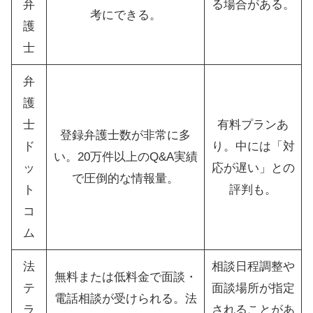
弁
る場合がある。
考にできる。
護
士
弁
護
士
有料プランあ
登録弁護士数が非常に多
ド
り。中には「対
い。20万件以上のQ&A実績
ッ
応が遅い」との
で圧倒的な情報量。
ト
評判も。
コ
ム
法
相談日程調整や
無料または低料金で面談・
テ
面談場所が指定
電話相談が受けられる。法
ラ
されることがあ