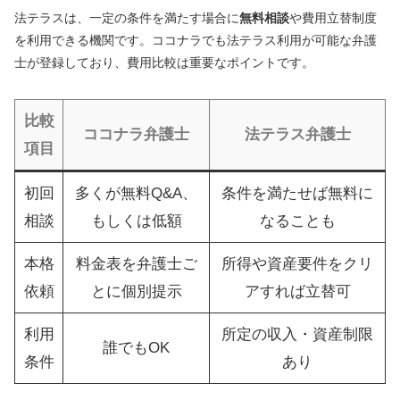
法テラスは、一定の条件を満たす場合に
無料相談
や費用立替制度
を利用できる機関です。ココナラでも法テラス利用が可能な弁護
士が登録しており、費用比較は重要なポイントです。
比較
ココナラ弁護士
法テラス弁護士
項目
初回
多くが無料Q&A、
条件を満たせば無料に
相談
もしくは低額
なることも
本格
料金表を弁護士ご
所得や資産要件をクリ
依頼
とに個別提示
アすれば立替可
利用
所定の収入・資産制限
誰でもOK
条件
あり