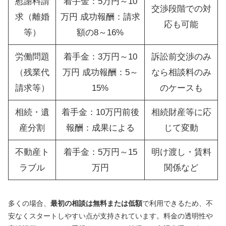
慰謝料請
着手金：5万円～10
交渉段階での対
求（離婚
万円 成功報酬：請求
応も可能
等）
額の8～16%
労働問題
着手金：3万円～10
訴訟前交渉のみ
（残業代
万円 成功報酬：5～
なら相談料のみ
請求等）
15%
のケースも
相続・遺
着手金：10万円前後
相続財産等に応
産分割
報酬：成果による
じて変動
不動産ト
着手金：5万円～15
明け渡し・賃料
ラブル
万円
関係など
多くの場合、
最初の相談は無料または低額
で利用できるため、不
安なくスタートしやすい点が支持されています。料金の透明性や