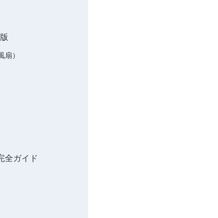
新版
風扇）
完全ガイド