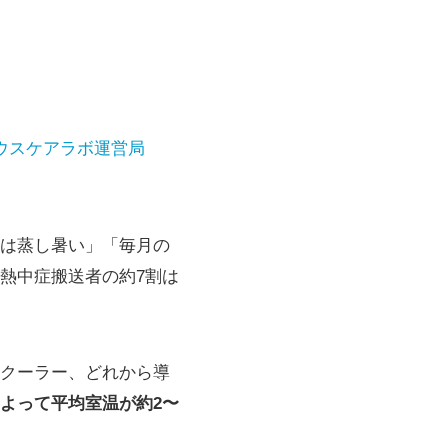
ウスケアラボ運営局
中は蒸し暑い」「毎月の
熱中症搬送者の約7割は
クーラー、どれから導
よって平均室温が約2〜
。