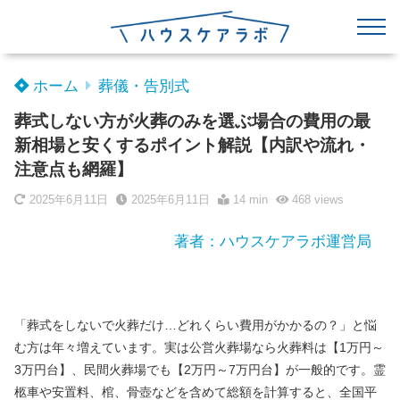
ホーム
葬儀・告別式
葬式しない方が火葬のみを選ぶ場合の費用の最
新相場と安くするポイント解説【内訳や流れ・
注意点も網羅】
2025年6月11日
2025年6月11日
14 min
468
views
著者：ハウスケアラボ運営局
「葬式をしないで火葬だけ…どれくらい費用がかかるの？」と悩
む方は年々増えています。実は公営火葬場なら火葬料は【1万円～
3万円台】、民間火葬場でも【2万円～7万円台】が一般的です。霊
柩車や安置料、棺、骨壺などを含めて総額を計算すると、全国平