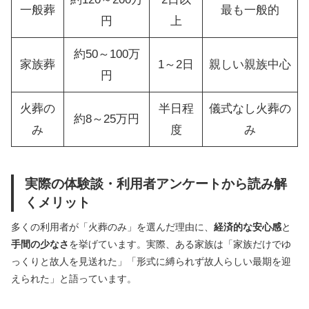
一般葬
最も一般的
円
上
約50～100万
家族葬
1～2日
親しい親族中心
円
火葬の
半日程
儀式なし火葬の
約8～25万円
み
度
み
実際の体験談・利用者アンケートから読み解
くメリット
多くの利用者が「火葬のみ」を選んだ理由に、
経済的な安心感
と
手間の少なさ
を挙げています。実際、ある家族は「家族だけでゆ
っくりと故人を見送れた」「形式に縛られず故人らしい最期を迎
えられた」と語っています。