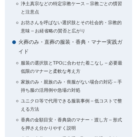
浄土真宗などの特定宗教ケース – 宗教ごとの慣習
と注意点
お坊さんを呼ばない選択肢とその社会的・宗教的
意味 – お経省略の賛否と広がり
火葬のみ・直葬の服装・香典・マナー実践ガ
イド
服装の選択肢とTPOに合わせた着こなし – 必要最
低限のマナーと柔軟な考え方
家族のみ・親族のみ・喪服がない場合の対応 – 手
持ち服の活用例や急場の対処
ユニクロ等で代用できる服装事例 – 低コストで整
える方法
香典の金額目安・香典袋のマナー・渡し方 – 形式
を押さえ分かりやすく説明