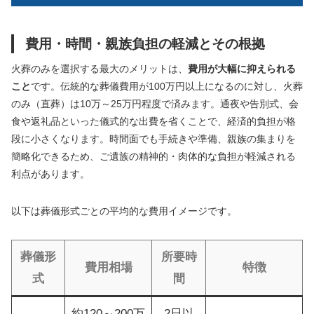
費用・時間・親族負担の軽減とその根拠
火葬のみを選択する最大のメリットは、
費用が大幅に抑えられる
こと
です。伝統的な葬儀費用が100万円以上になるのに対し、火葬
のみ（直葬）は10万～25万円程度で済みます。通夜や告別式、会
食や返礼品といった儀式的な出費を省くことで、経済的負担が格
段に小さくなります。時間面でも手続きや準備、親族の集まりを
簡略化できるため、ご遺族の精神的・肉体的な負担が軽減される
利点があります。
以下は葬儀形式ごとの平均的な費用イメージです。
葬儀形
所要時
費用相場
特徴
式
間
約120～200万
2日以