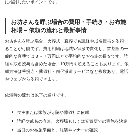
に検討したいポイントです。
お坊さんを呼ぶ場合の費用・手続き・お布施
相場 – 依頼の流れと最新事情
お坊さんを呼ぶ場合、火葬式・直葬でも読経や戒名授与を依頼す
ることが可能です。費用相場は地域や宗派で変化し、首都圏の一
般的な直葬では３～７万円ほどが平均的なお布施の目安です。読
経や戒名授与も含めた場合、10万円を超えることもあります。依
頼方法は菩提寺・葬儀社・僧侶派遣サービスなど複数あり、電話
やウェブから依頼できます。
依頼時の流れは以下の通りです。
喪主または家族が寺院や葬儀社に依頼
読経や戒名の有無、火葬場もしくは安置所での実施を決定
当日のお布施準備と、服装やマナーの確認