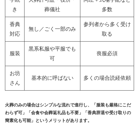
き
葬儀社
多数
香典
参列者から多く受け
無し／ごく一部のみ
対応
取る
黒系私服や平服でも
服装
喪服必須
可
お坊
基本的に呼ばない
多くの場合読経依頼
さん
火葬のみの場合はシンプルな流れで進行し、「服装も厳格にこだ
わらず可」「会食や会葬返礼品も不要」「香典辞退や受け取りの
簡素化も可能」というメリットがあります。