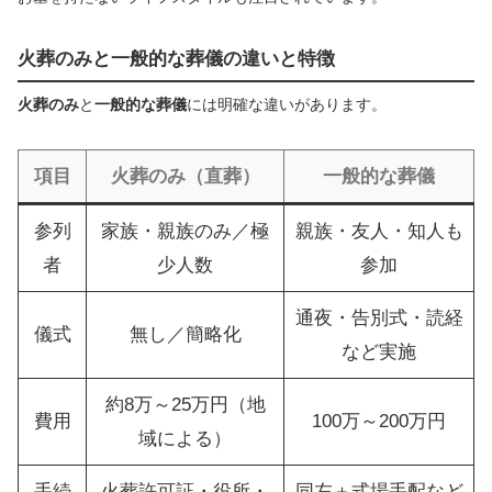
火葬のみと一般的な葬儀の違いと特徴
火葬のみ
と
一般的な葬儀
には明確な違いがあります。
項目
火葬のみ（直葬）
一般的な葬儀
参列
家族・親族のみ／極
親族・友人・知人も
者
少人数
参加
通夜・告別式・読経
儀式
無し／簡略化
など実施
約8万～25万円（地
費用
100万～200万円
域による）
手続
火葬許可証・役所・
同左＋式場手配など