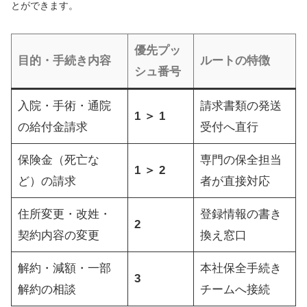
とができます。
優先プッ
目的・手続き内容
ルートの特徴
シュ番号
入院・手術・通院
請求書類の発送
1 ＞ 1
の給付金請求
受付へ直行
保険金（死亡な
専門の保全担当
1 ＞ 2
ど）の請求
者が直接対応
住所変更・改姓・
登録情報の書き
2
契約内容の変更
換え窓口
解約・減額・一部
本社保全手続き
3
解約の相談
チームへ接続