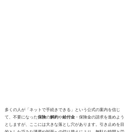
多くの人が「ネットで手続きできる」という公式の案内を信じ
て、不要になった
保険
の
解約
や
給付金
・保険金の請求を進めよう
としますが、ここには大きな落とし穴があります。引き止めを目
的とした巧みな誘導や対面への切り替えにより、無駄な時間と労