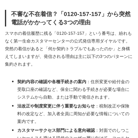
不審な不在着信？「0120-157-157」から突然
電話がかかってくる3つの理由
スマホの着信履歴に残る「0120-157-157」という番号は、紛れも
なく第一生命カスタマーセンターの公式発信専用ダイヤルです。
突然の着信があると「何か契約トラブルでもあったのか」と身構
えてしまいますが、発信される理由は主に以下の3つのパターンに
集約されます。
契約内容の確認や各種手続きの案内
：住所変更や給付金の
受取口座の確認など、保全に関わる手続きが必要な場合に
システムから自動、または手動で発信されます。
法改正や制度変更に伴う重要なお知らせ
：税制改正や保険
料の改定など、加入者全員に周知が必要な情報についての
案内です。
カスタマーサクセス部門による意向確認
：対面でのしつこ
いセールスを避ける現代のユーザー層に向けて、コールセ