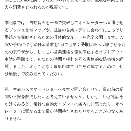
力を消費させられるのが現実です。
本記事では、自動音声を一瞬で突破してオペレーターへ直通させ
るプッシュ番号マップや、担当の営業レディに会わずにこっそり
手続きを完結させるための具体的なルートを完全公開します。入
院や手術に伴う給付金請求を1日でも早く
受取
口座へ反映させるた
めの裏ワザから、しつこい営業連絡を強制停止するオプトアウト
申請の手順まで、あなたの時間と権利を守る実務的な防衛術を網
羅しました。迷うことなく最短距離で目的を達成するために、ぜ
ひ最後まで読み進めてください。
第一生命カスタマーセンターへ今すぐ問い合わせて、目の前の疑
問や不安を解消したいと考えていませんか。しかし、いざ電話を
かけてみると、複雑な自動ガイダンスの案内に戸惑ったり、オペ
レーターに繋がるまで長い時間待たされたりすることが少なくあ
りません。