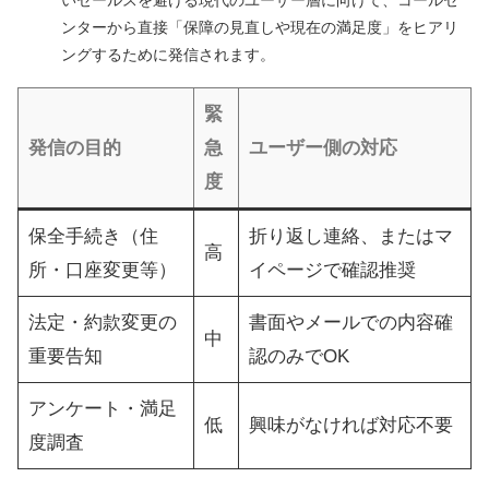
ンターから直接「保障の見直しや現在の満足度」をヒアリ
ングするために発信されます。
緊
発信の目的
急
ユーザー側の対応
度
保全手続き（住
折り返し連絡、またはマ
高
所・口座変更等）
イページで確認推奨
法定・約款変更の
書面やメールでの内容確
中
重要告知
認のみでOK
アンケート・満足
低
興味がなければ対応不要
度調査