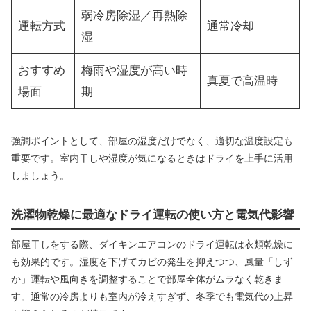
弱冷房除湿／再熱除
運転方式
通常冷却
湿
おすすめ
梅雨や湿度が高い時
真夏で高温時
場面
期
強調ポイントとして、部屋の湿度だけでなく、適切な温度設定も
重要です。室内干しや湿度が気になるときはドライを上手に活用
しましょう。
洗濯物乾燥に最適なドライ運転の使い方と電気代影響
部屋干しをする際、ダイキンエアコンのドライ運転は衣類乾燥に
も効果的です。湿度を下げてカビの発生を抑えつつ、風量「しず
か」運転や風向きを調整することで部屋全体がムラなく乾きま
す。通常の冷房よりも室内が冷えすぎず、冬季でも電気代の上昇