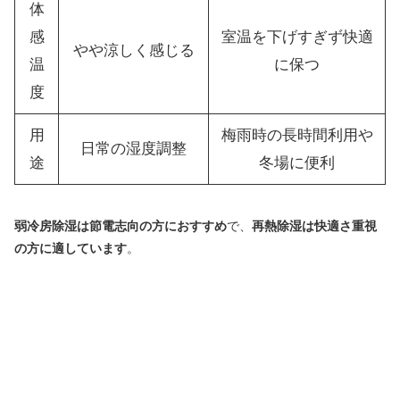
体
感
室温を下げすぎず快適
やや涼しく感じる
温
に保つ
度
用
梅雨時の長時間利用や
日常の湿度調整
途
冬場に便利
弱冷房除湿は節電志向の方におすすめ
で、
再熱除湿は快適さ重視
の方に適しています
。