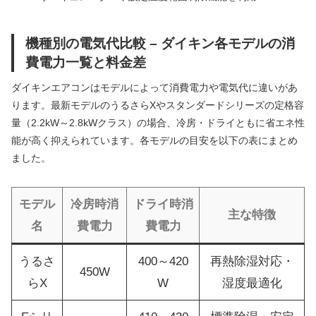
機種別の電気代比較 – ダイキン各モデルの消
費電力一覧と料金差
ダイキンエアコンはモデルによって消費電力や電気代に違いがあ
ります。最新モデルのうるさらXやスタンダードシリーズの定格容
量（2.2kW～2.8kWクラス）の場合、冷房・ドライともに省エネ性
能が高く抑えられています。各モデルの目安を以下の表にまとめ
ました。
モデル
冷房時消
ドライ時消
主な特徴
名
費電力
費電力
うるさ
400～420
再熱除湿対応・
450W
らX
W
湿度最適化