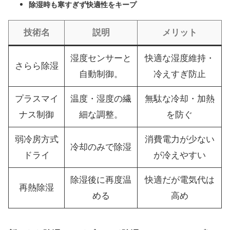
除湿時も寒すぎず快適性をキープ
技術名
説明
メリット
湿度センサーと
快適な湿度維持・
さらら除湿
自動制御。
冷えすぎ防止
プラスマイ
温度・湿度の繊
無駄な冷却・加熱
ナス制御
細な調整。
を防ぐ
弱冷房方式
消費電力が少ない
冷却のみで除湿
ドライ
が冷えやすい
除湿後に再度温
快適だが電気代は
再熱除湿
める
高め