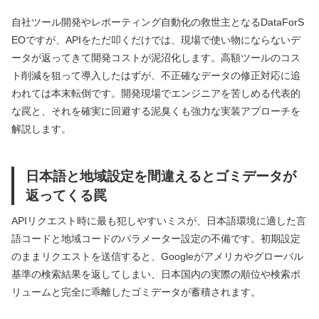
自社ツール開発やレポーティング自動化の救世主となるDataForS
EOですが、APIをただ叩くだけでは、現場で使い物にならないデ
ータが返ってきて開発コストが泥沼化します。高額ツールのコス
ト削減を狙って導入したはずが、不正確なデータの修正対応に追
われては本末転倒です。開発現場でエンジニアを苦しめる代表的
な罠と、それを確実に回避する泥臭くも強力な実装アプローチを
解説します。
日本語と地域設定を間違えるとゴミデータが
返ってくる罠
APIリクエスト時に最も犯しやすいミスが、日本語環境に適した言
語コードと地域コードのパラメーター設定の不備です。初期設定
のままリクエストを送信すると、Googleがアメリカやグローバル
基準の検索結果を返してしまい、日本国内の実際の順位や検索ボ
リュームと完全に乖離したゴミデータが蓄積されます。