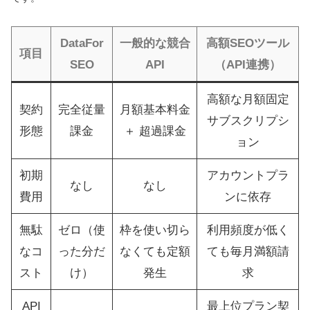
DataFor
一般的な競合
高額SEOツール
項目
SEO
API
（API連携）
高額な月額固定
契約
完全従量
月額基本料金
サブスクリプシ
形態
課金
＋ 超過課金
ョン
初期
アカウントプラ
なし
なし
費用
ンに依存
無駄
ゼロ（使
枠を使い切ら
利用頻度が低く
なコ
った分だ
なくても定額
ても毎月満額請
スト
け）
発生
求
API
最上位プラン契