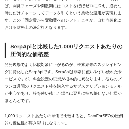
ば、開発フェーズや閑散期にはコストをほぼゼロに抑え、必要な
時にだけチャージしてデータを引くという柔軟な運用が実現しま
す。この「固定費から変動費へのシフト」こそが、自社内製化に
おける財務上の決定打となります。
SerpApiと比較した1,000リクエストあたりの
圧倒的な価格差
開発現場でよく比較対象に上がるのが、検索結果のスクレイピン
グに特化したSerpApiです。SerpApiは非常に使いやすい優れたサ
ービスですが、料金設定の思想が根本的に異なります。彼らのプ
ランは月間のリクエスト枠を購入するサブスクリプションモデル
が中心であり、枠を使い残した場合は翌月に持ち越せない仕様が
ほとんどです。
1,000リクエストあたりの単価で比較すると、DataForSEOの圧倒
的な優位性が浮き彫りになります。