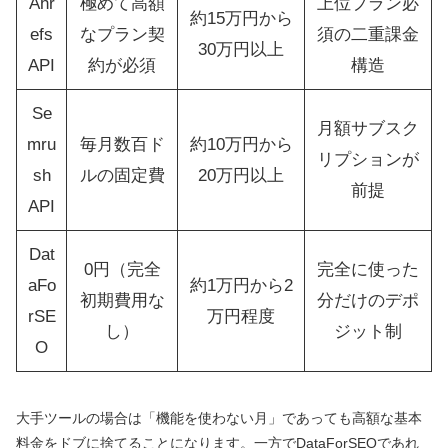
Ahr
極めて高額
上位プラン必
約15万円から
efs
なプラン契
須の二重課金
30万円以上
API
約が必須
構造
Se
月額サブスク
mru
毎月数百ド
約10万円から
リプションが
sh
ルの固定費
20万円以上
前提
API
Dat
0円（完全
完全に使った
aFo
約1万円から2
初期費用な
分だけのデポ
rSE
万円程度
し）
ジット制
O
大手ツールの場合は「機能を使わない月」であっても高額な基本
料金をドブに捨てることになります。一方でDataForSEOであれ