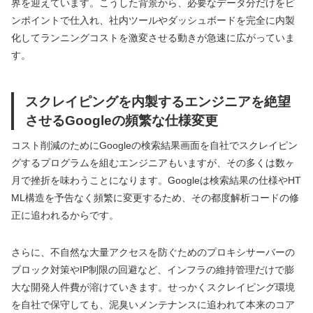
界を迎えています。こうした背景から、必要なデータ分だけをピ
ンポイントで仕入れ、社内ツールやダッシュボードを完全に内製
化してランニングコストを激変させる動きが急速に広がっていま
す。
スクレイピングを内製するエンジニアを絶望
させるGoogleの頻繁な仕様変更
コスト削減のためにGoogleの検索結果画面を自社でスクレイピン
グするプログラムを組むエンジニアもいますが、その多くは数ヶ
月で挫折を味わうことになります。Googleは検索結果の仕様やHT
ML構造を予告なく頻繁に変更するため、その都度解析コードの修
正に追われるからです。
さらに、不自然な大量アクセスを防ぐためのプロキシサーバーの
ブロック対策やIP制限の回避など、インフラの維持管理だけで膨
大な開発人件費が溶けていきます。せっかくスクレイピング環境
を自社で保守しても、泥臭いメンテナンスに追われて本来のコア