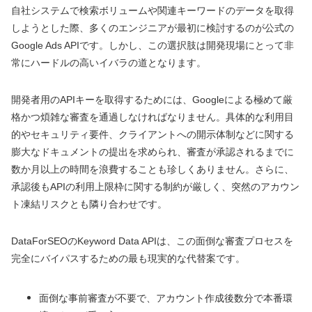
自社システムで検索ボリュームや関連キーワードのデータを取得
しようとした際、多くのエンジニアが最初に検討するのが公式の
Google Ads APIです。しかし、この選択肢は開発現場にとって非
常にハードルの高いイバラの道となります。
開発者用のAPIキーを取得するためには、Googleによる極めて厳
格かつ煩雑な審査を通過しなければなりません。具体的な利用目
的やセキュリティ要件、クライアントへの開示体制などに関する
膨大なドキュメントの提出を求められ、審査が承認されるまでに
数か月以上の時間を浪費することも珍しくありません。さらに、
承認後もAPIの利用上限枠に関する制約が厳しく、突然のアカウン
ト凍結リスクとも隣り合わせです。
DataForSEOのKeyword Data APIは、この面倒な審査プロセスを
完全にバイパスするための最も現実的な代替案です。
面倒な事前審査が不要で、アカウント作成後数分で本番環