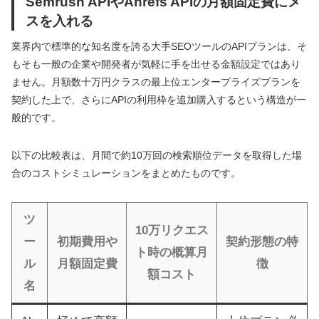
Semrush APIやAhrefs APIの月額固定費にメ
スを入れる
業界内で標準的な知名度を誇る大手SEOツールのAPIプランは、そ
もそも一般の企業や開発者が気軽に手を出せる金額設定ではあり
ません。月額数十万円クラスの最上位エンタープライズプランを
契約した上で、さらにAPIの利用枠を追加購入するという構造が一
般的です。
以下の比較表は、月間で約10万回の検索順位データを取得した場
合のコストシミュレーションをまとめたものです。
ツ
10万リクエス
ー
初期費用や
契約形態の特
ト時の概算月
ル
月額固定費
徴
額コスト
名