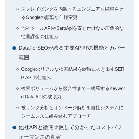
スクレイピングを内製するエンジニアを絶望させ
るGoogleの頻繁な仕様変更
他社ツールAPIやSerpApiを寄せ付けない圧倒的な
従量課金の仕組み
DataForSEOが誇る主要API群の機能とカバー
範囲
Googleのリアルな検索結果を瞬時に抜き出すSER
P APIの仕組み
検索ボリュームから競合性まで一網羅するKeywor
d Data APIの破壊力
被リンク分析とオンページ解析を自社システムに
シームレスに組み込むアプローチ
他社APIと徹底比較して分かったコストパフ
ォーマンスの真実