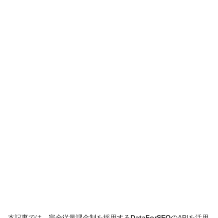
本記事では、完全従量課金制を採用する
DataForSEO
のAPIを活用