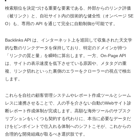
検索順位を決定づける重要な要素である、外部からのリンク評価
（被リンク）と、自社サイト内の技術的な健全性（オンページ SE
O）も、専用の API を通じて完全に自動制御が可能です。
Backlinks API は、インターネット上を巡回して収集された天文学
的な数のリンクデータを保持しており、特定のドメインが持つ
「リンクの質と量」を瞬時に算出します。一方、On-Page API
は、サイトの表示速度を低下させている原因や、メタタグの重
複、リンク切れといった裏側のエラーをクローラーの視点で検出
します。
これらを自社の顧客管理システムやレポート作成ツールとシーム
レスに連携させることで、人の手を介さない自動のWebサイト診
断レポート作成体制が完成します。高額な海外ツールのサブスク
リプションをいくつも契約する代わりに、本当に必要なデータだ
けをピンポイントで仕入れる体制へのシフトこそが、これからの
合理的な開発組織が取るべき選択肢です。