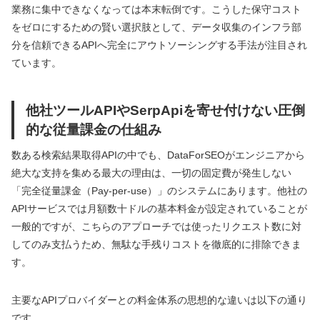
業務に集中できなくなっては本末転倒です。こうした保守コスト
をゼロにするための賢い選択肢として、データ収集のインフラ部
分を信頼できるAPIへ完全にアウトソーシングする手法が注目され
ています。
他社ツールAPIやSerpApiを寄せ付けない圧倒
的な従量課金の仕組み
数ある検索結果取得APIの中でも、DataForSEOがエンジニアから
絶大な支持を集める最大の理由は、一切の固定費が発生しない
「完全従量課金（Pay-per-use）」のシステムにあります。他社の
APIサービスでは月額数十ドルの基本料金が設定されていることが
一般的ですが、こちらのアプローチでは使ったリクエスト数に対
してのみ支払うため、無駄な手残りコストを徹底的に排除できま
す。
主要なAPIプロバイダーとの料金体系の思想的な違いは以下の通り
です。