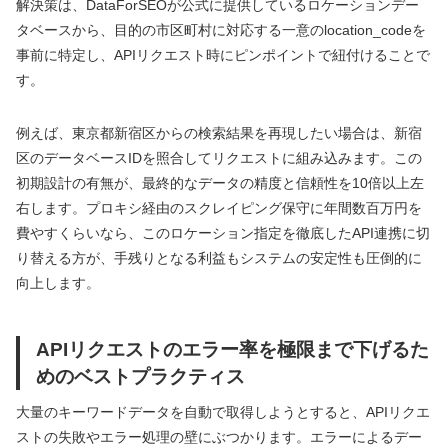
解決策は、DataForSEOが公式に提供しているロケーションデー
タベースから、目的の市区町村に対応する一意のlocation_codeを
事前に特定し、APIリクエスト時にピンポイントで紐付けることで
す。
例えば、東京都新宿区からの検索結果を再現したい場合は、新宿
区のデータベースIDを照合してリクエストに組み込みます。この
初期設計の有無が、最終的なデータの精度と信頼性を10倍以上左
右します。プロキシ経由のスクレイピング保守に年間数百万円を
費やすくらいなら、このロケーション指定を徹底したAPI連携に切
り替える方が、手残りとなる利益もシステムの安定性も圧倒的に
向上します。
APIリクエストのエラー率を極限まで下げるた
めのベストプラクティス
大量のキーワードデータを自動で取得しようとすると、APIリクエ
ストの失敗やエラー処理の壁にぶつかります。エラーによるデー