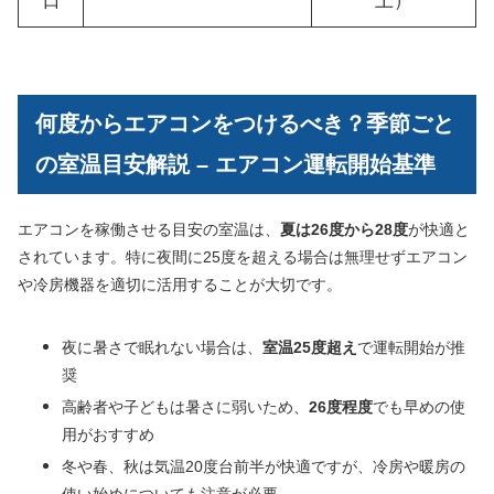
日
上）
何度からエアコンをつけるべき？季節ごと
の室温目安解説 – エアコン運転開始基準
エアコンを稼働させる目安の室温は、
夏は26度から28度
が快適と
されています。特に夜間に25度を超える場合は無理せずエアコン
や冷房機器を適切に活用することが大切です。
夜に暑さで眠れない場合は、
室温25度超え
で運転開始が推
奨
高齢者や子どもは暑さに弱いため、
26度程度
でも早めの使
用がおすすめ
冬や春、秋は気温20度台前半が快適ですが、冷房や暖房の