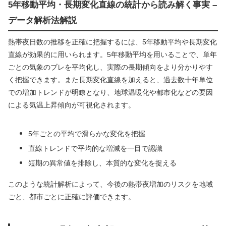
5年移動平均・長期変化直線の統計から読み解く事実 –
データ解析法解説
熱帯夜日数の推移を正確に把握するには、5年移動平均や長期変化
直線が効果的に用いられます。5年移動平均を用いることで、単年
ごとの気象のブレを平均化し、実際の長期傾向をより分かりやす
く把握できます。また長期変化直線を加えると、過去数十年単位
での増加トレンドが明瞭となり、地球温暖化や都市化などの要因
による気温上昇傾向が可視化されます。
5年ごとの平均で滑らかな変化を把握
直線トレンドで平均的な増減を一目で認識
短期の異常値を排除し、本質的な変化を捉える
このような統計解析によって、今後の熱帯夜増加のリスクを地域
ごと、都市ごとに正確に評価できます。