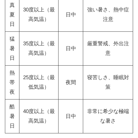
真
30度以上（最
強い暑さ、熱中症
夏
日中
高気温）
注意
日
猛
35度以上（最
厳重警戒、外出注
暑
日中
高気温）
意
日
熱
25度以上（最
寝苦しさ、睡眠対
帯
夜間
低気温）
策
夜
酷
40度以上（最
非常に希少な極端
暑
日中
高気温）
な暑さ
日