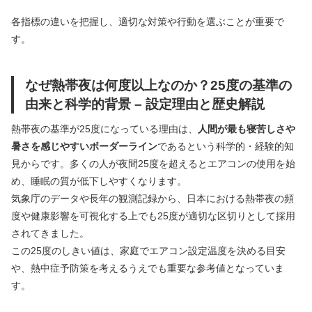
各指標の違いを把握し、適切な対策や行動を選ぶことが重要で
す。
なぜ熱帯夜は何度以上なのか？25度の基準の
由来と科学的背景 – 設定理由と歴史解説
熱帯夜の基準が25度になっている理由は、
人間が最も寝苦しさや
暑さを感じやすいボーダーライン
であるという科学的・経験的知
見からです。多くの人が夜間25度を超えるとエアコンの使用を始
め、睡眠の質が低下しやすくなります。
気象庁のデータや長年の観測記録から、日本における熱帯夜の頻
度や健康影響を可視化する上でも25度が適切な区切りとして採用
されてきました。
この25度のしきい値は、家庭でエアコン設定温度を決める目安
や、熱中症予防策を考えるうえでも重要な参考値となっていま
す。