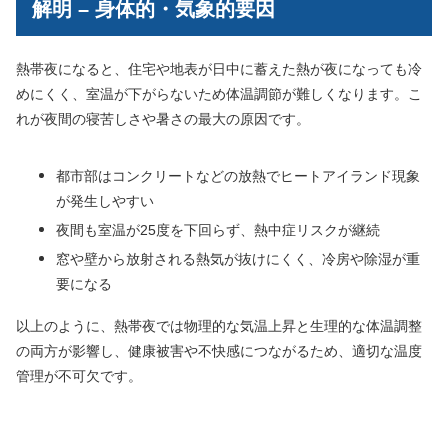
解明 – 身体的・気象的要因
熱帯夜になると、住宅や地表が日中に蓄えた熱が夜になっても冷
めにくく、室温が下がらないため体温調節が難しくなります。こ
れが夜間の寝苦しさや暑さの最大の原因です。
都市部はコンクリートなどの放熱でヒートアイランド現象
が発生しやすい
夜間も室温が25度を下回らず、熱中症リスクが継続
窓や壁から放射される熱気が抜けにくく、冷房や除湿が重
要になる
以上のように、熱帯夜では物理的な気温上昇と生理的な体温調整
の両方が影響し、健康被害や不快感につながるため、適切な温度
管理が不可欠です。