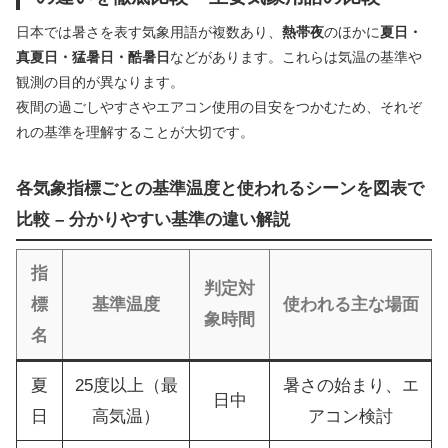
日本では暑さを表す気象用語が複数あり、
熱帯夜
のほかに
夏日・
真夏日・猛暑日・酷暑日
などがあります。これらは気温の基準や
観測の目的が異なります。
夜間の過ごしやすさやエアコン使用の目安をつかむため、それぞ
れの基準を理解することが大切です。
各気象指標ごとの基準温度と使われるシーンを図表で
比較 – 分かりやすい基準の違い解説
指
判定対
標
基準温度
使われる主な場面
象時間
名
夏
25度以上（最
暑さの始まり、エ
日中
日
高気温）
アコン検討