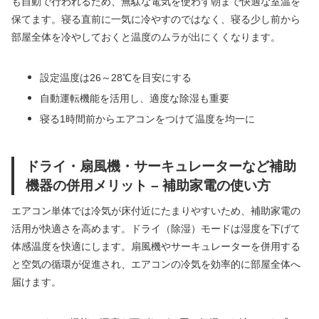
も自動で行われるため、無駄な電気を使わず朝まで快適な室温を
保てます。寝る直前に一気に冷やすのではなく、寝る少し前から
部屋全体を冷やしておくと温度のムラが出にくくなります。
設定温度は26～28℃を目安にする
自動運転機能を活用し、適度な除湿も重要
寝る1時間前からエアコンをつけて温度を均一に
ドライ・扇風機・サーキュレーターなど補助
機器の併用メリット – 補助家電の使い方
エアコン単体では冷気が床付近にたまりやすいため、補助家電の
活用が快適さを高めます。ドライ（除湿）モードは湿度を下げて
体感温度を快適にします。扇風機やサーキュレーターを併用する
と空気の循環が促進され、エアコンの冷気を効率的に部屋全体へ
届けます。