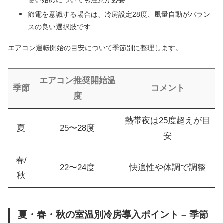
使い始めについても注意が必要
節電を意識する場合は、冷房設定28度、風量自動がバラン
スの良い選択肢です
エアコン運転開始の目安について季節別に整理します。
エアコン推奨開始温
季節
コメント
度
熱帯夜は25度超えが目
夏
25〜28度
安
春/
22〜24度
快適性や体調で調整
秋
夏・春・秋の室温別冷房導入ポイント – 季節