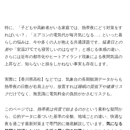
特に、「子どもや高齢者がいる家庭では、熱帯夜にどう対策をす
ればいい？」「エアコンの電気代が毎月気になる…」といった暮
らしの悩みは、今や多くの人が抱える共通課題です。
猛暑日との
差
や「室温27℃でも寝苦しいのはなぜ？」と感じる体感の違い、
さらには近年の都市化やヒートアイランド現象による夜間気温の
上昇など、知らないと損をしかねない事実も存在します。
実際に【香川県高松】などでは、気象台の長期観測データからも
熱帯夜の日数が右肩上がり。放置すれば
睡眠の質低下や健康リス
ク
だけでなく、無意識に電気料金の負担がかさむリスクも。
このページでは、
熱帯夜は何度で始まるのか
という素朴な疑問か
ら、公的データに基づいた基準の全貌、地域ごとの違い、快適な
夜を過ごす最新対策まで専門的に徹底解説しています。
気になる