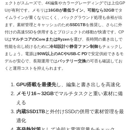
ェクトがスムーズで、4K編集やカラーグレーディングでは上位GP
Uが有利です。メモリは
16GBが最低ライン、可能なら32GB
でタ
イムラインが重くなりにくく、バックグラウンド処理も余裕が出
ます。素材管理とキャッシュのため
SSD1TB
を推奨し、さらに外
付けの高速SSDを併用するとプロジェクトの移動が快適です。CP
Uは
マルチコアのCoreまたはRyzen
を選び、長時間の書き出しで
性能を出し続けるために
冷却設計
や
静音ファン制御
もチェックし
ましょう。電源は
90W以上のACやUSB-C PD
で安定供給できるモ
デルが安心で、長期運用では
バッテリー交換
の可否も確認してお
くと運用コストを抑えられます。
GPU搭載を最優先
し、編集と書き出しを高速化
メモリ16～32GB
でマルチタスクと重い素材に備
える
内蔵SSD1TB
と外付けSSDの併用で素材管理を最
適化
高発熱対策
として冷却と電源容量をチェック