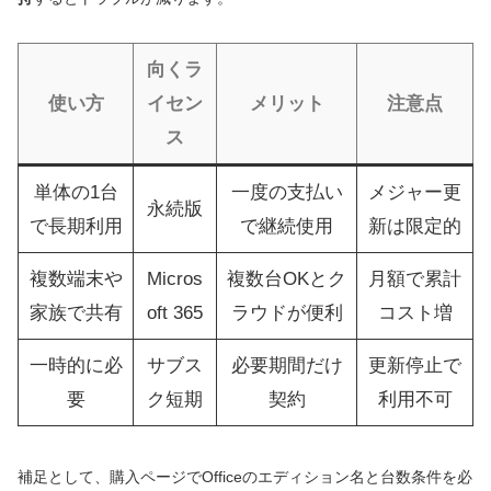
向くラ
使い方
イセン
メリット
注意点
ス
単体の1台
一度の支払い
メジャー更
永続版
で長期利用
で継続使用
新は限定的
複数端末や
Micros
複数台OKとク
月額で累計
家族で共有
oft 365
ラウドが便利
コスト増
一時的に必
サブス
必要期間だけ
更新停止で
要
ク短期
契約
利用不可
補足として、購入ページでOfficeのエディション名と台数条件を必