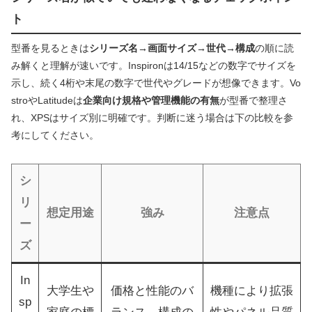
ト
型番を見るときは
シリーズ名→画面サイズ→世代→構成
の順に読
み解くと理解が速いです。Inspironは14/15などの数字でサイズを
示し、続く4桁や末尾の数字で世代やグレードが想像できます。Vo
stroやLatitudeは
企業向け規格や管理機能の有無
が型番で整理さ
れ、XPSはサイズ別に明確です。判断に迷う場合は下の比較を参
考にしてください。
シ
リ
想定用途
強み
注意点
ー
ズ
In
大学生や
価格と性能のバ
機種により拡張
sp