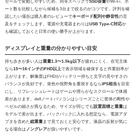
セールで変動しやすいため、同等スペックで
SSD容量
やWi‑Fi、ポ
ート数を比較しながら候補を3台まで絞るのがコツです。評判を確
認したい場合は購入者のレビューで
キーボード配列や静音性
の言
及をチェックします。電源や充電器まわりは
USB Type‑C対応
か
も確認しておくと日常の使い勝手が上がります。
ディスプレイと重量の分かりやすい目安
持ち歩きが多い人は
重量1.3〜1.5kg以下
が疲れにくく、在宅主体
なら
15〜16インチのFHD以上
で表示領域を確保すると作業効率が
上がります。解像度はFHDがバッテリー持ちと文字の見やすさの
バランスが良好です。発色や視野角を重視するなら
IPS相当
を目安
にし、リフレッシュレートはゲームや滑らかなスクロールで体感
差があります。dellノートパソコンはシリーズごとに筐体の剛性や
ベゼルの細さが異なるため、サイズが同じでも
設置面積と重量
は
モデルで差が出ます。バックパックに入れる想定なら、電源アダ
プタを含めた
総重量
まで見ておくと安心です。液晶の反射が気に
なる場合は
ノングレア
が扱いやすいです。