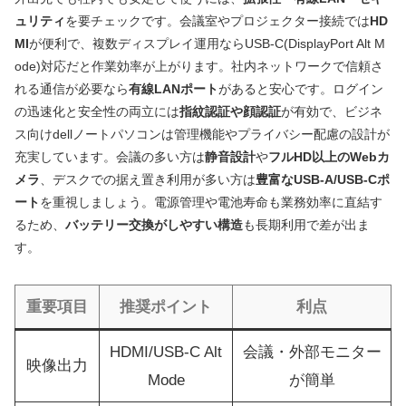
ュリティ
を要チェックです。会議室やプロジェクター接続では
HD
MI
が便利で、複数ディスプレイ運用ならUSB-C(DisplayPort Alt M
ode)対応だと作業効率が上がります。社内ネットワークで信頼さ
れる通信が必要なら
有線LANポート
があると安心です。ログイン
の迅速化と安全性の両立には
指紋認証や顔認証
が有効で、ビジネ
ス向けdellノートパソコンは管理機能やプライバシー配慮の設計が
充実しています。会議の多い方は
静音設計
や
フルHD以上のWebカ
メラ
、デスクでの据え置き利用が多い方は
豊富なUSB-A/USB-Cポ
ート
を重視しましょう。電源管理や電池寿命も業務効率に直結す
るため、
バッテリー交換がしやすい構造
も長期利用で差が出ま
す。
重要項目
推奨ポイント
利点
HDMI/USB-C Alt
会議・外部モニター
映像出力
Mode
が簡単