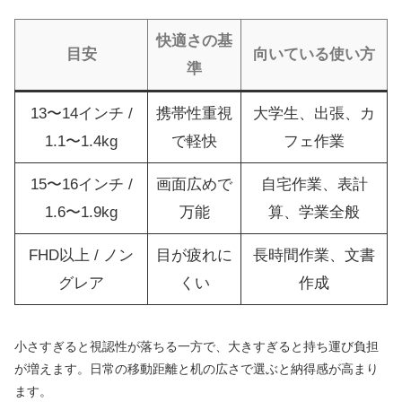
快適さの基
目安
向いている使い方
準
13〜14インチ /
携帯性重視
大学生、出張、カ
1.1〜1.4kg
で軽快
フェ作業
15〜16インチ /
画面広めで
自宅作業、表計
1.6〜1.9kg
万能
算、学業全般
FHD以上 / ノン
目が疲れに
長時間作業、文書
グレア
くい
作成
小さすぎると視認性が落ちる一方で、大きすぎると持ち運び負担
が増えます。日常の移動距離と机の広さで選ぶと納得感が高まり
ます。