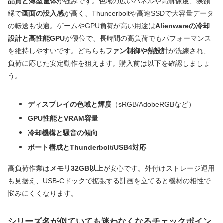
品質と薄型筐体
が強みです。色域の広いパネルや高解像度、狭額
縁で
画面の没入感
が高く、Thunderboltや高速SSDで大容量データ
の転送も快適。ゲームやGPU負荷が高い用途は
Alienwareの冷却
設計と高性能GPU
が優位で、長時間の高負荷でもパフォーマンス
を維持しやすいです。どちらも
ファン制御や熱設計
が洗練され、
負荷に応じた安定動作を狙えます。購入前は以下を確認しましょ
う。
ディスプレイの色域と輝度
（sRGB/AdobeRGBなど）
GPU性能とVRAM容量
冷却機構と騒音の傾向
ポート構成とThunderbolt/USB4対応
高負荷作業は
メモリ32GB以上
が安心です。外付けストレージ運用
も見据え、USB‑Cドックで拡張する計画を立てると機材の相性で
悩みにくくなります。
シリーズ名が似ていても迷わなくなるチェックポイン