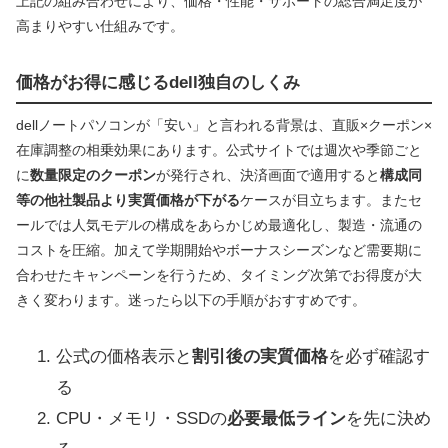
上記の組み合わせにより、価格・性能・サポートの総合満足度が
高まりやすい仕組みです。
価格がお得に感じるdell独自のしくみ
dellノートパソコンが「安い」と言われる背景は、直販×クーポン×
在庫調整の相乗効果にあります。公式サイトでは週次や季節ごと
に
数量限定のクーポン
が発行され、決済画面で適用すると
構成同
等の他社製品より実質価格が下がる
ケースが目立ちます。またセ
ールでは人気モデルの構成をあらかじめ最適化し、製造・流通の
コストを圧縮。加えて学期開始やボーナスシーズンなど需要期に
合わせたキャンペーンを行うため、タイミング次第でお得度が大
きく変わります。迷ったら以下の手順がおすすめです。
公式の価格表示と
割引後の実質価格
を必ず確認す
る
CPU・メモリ・SSDの
必要最低ライン
を先に決め