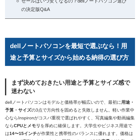
セールはいつ安くなるの？dellノートパソコン選び
の決定版Q&A
dellノートパソコンを最短で選ぶなら！用
途と予算とサイズから始める納得の選び方
まず決めておきたい用途と予算とサイズ感で
迷わない
dellノートパソコンはモデルと価格帯が幅広いので、最初に
用途・
予算・サイズ
の3点で方向性を固めると失敗しません。軽い作業中
心ならInspironがコスパ重視で選ばれやすく、写真編集や動画編集
なら
CPUとメモリ
を厚めに確保します。大学生やビジネス用途で
は
14〜15インチ
が作業性と携帯性のバランスに優れます。価格は