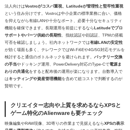
法人向けは
Vostroがコスパ重視、Latitudeが管理性と堅牢性重視
という住み分けです。Vostroは中小企業の標準業務に合い、価格
を抑えながら有線LANや十分なポート、必要十分なセキュリティ
機能を確保できます。長期運用を前提にするなら
Latitudeでプロ
サポートやパーツ供給の長期性
、指紋認証や顔認証、TPMの搭載
可否を確認しましょう。社内ネットワークでは
有線LANの安定性
が効く場面も多く、テレワークではWi‑Fi6Eや4G/5G対応モデルを
検討すると通信のボトルネックを避けられます。
バッテリー交換
の手当
やドッキング運用、PowerDelivery対応のType‑Cで
電源ま
わりの共通化
をすると配布後の運用が楽になります。台数導入で
は
キッティングや資産管理機能
を含めて総コストで判断するのが
賢明です。
クリエイター志向や上質を求めるならXPSと
ゲーム特化のAlienwareも要チェック
映像編集やRAW現像、3D寄りの作業まで見据えるなら
XPSの表示