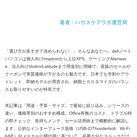
著者：ハウスケアラボ運営局
「選び方が多すぎて決められない…」そんなあなたへ。dellノート
パソコンは個人向けInspironから上位XPS、ゲーミングAlienwar
e、法人向けVostro/Latitudeまで用途別に明確で、直販のセールや
クーポンで実質価格が下がるのも魅力です。日本でも学割やアウ
トレット、即納モデルが用意され、納期とカスタマイズのバラン
スも取りやすいのが特長です。
本記事は「用途・予算・サイズ」で最短に絞り込み、シリーズの
違い、価格帯別のおすすめ構成、Office有無のコスト、トラブル時
の即チェック、長持ちメンテ、セール活用術まで横断的に解説し
ます。公的なインターフェース規格（USB‑C/Thunderbolt、Wi‑Fi
6/6E）やメーカー公開仕様に基づいて、必要十分なスペックだけ