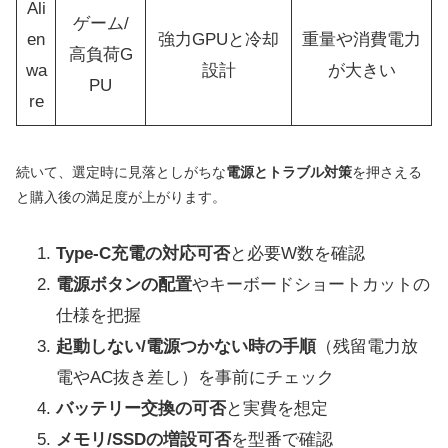
Ali
ゲーム/
en
強力GPUと冷却
重量や消費電力
高負荷G
wa
設計
が大きい
PU
re
続いて、選定時に見落としがちな
電源とトラブル対策
を押さえる
と購入後の満足度が上がります。
Type‑C充電の対応可否
と必要W数を確認
電源ボタンの配置
やキーボードショートカットの
仕様を把握
起動しない/電源つかない時の手順
（残留電力放
電やAC抜き差し）を事前にチェック
バッテリー交換の可否
と実費を想定
メモリ/SSDの増設可否
を型番で確認