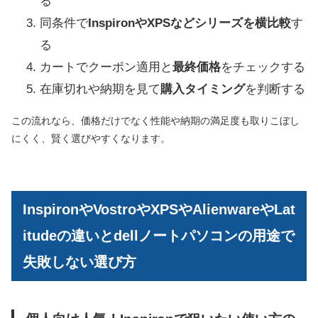
る
同条件で
InspironやXPSなどシリーズを横比較
す
る
カートでクーポン適用と
最終価格
をチェックする
在庫切れや納期を見て
購入タイミング
を判断する
この流れなら、価格だけでなく性能や納期の満足度も取りこぼし
にくく、賢く選びやすくなります。
InspironやVostroやXPSやAlienwareやLat
itudeの違いとdellノートパソコンの用途で
失敗しない選び方