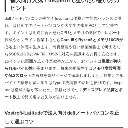
個人向け人気！Inspironで狙いたい使い方の
ヒント
dellノートパソコンの中でもInspironは価格と性能のバランスに優
れ、はじめてのノートパソコンや大学生の常用PCとして定番で
す。ポイントは用途に合わせたCPUとメモリの選択で、レポート
作成やオンライン授業中心なら
Core i5やRyzen5とメモリ16GB
が
心地よい体感を生みます。写真整理や軽い動画編集まで考えるな
ら
SSD512GB
とWi‑Fi6、USB‑C対応を意識すると長く安心です。
15インチは画面が広く作業効率が上がり、14インチは
重量が抑え
られモバイル性
が高まります。将来の拡張性では
メモリ増設可否
やM.2スロット
の有無を製品ページで確認しましょう。授業とアル
バイトの移動が多い学生はType‑C充電器の活用も便利です。Inspi
ronは構成の幅が広いため、価格だけでなく
ディスプレイ品質とポ
ート数
まで見て選ぶと失敗がありません。
VostroやLatitudeで法人向けdellノートパソコンを正
しく選ぶコツ