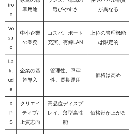
家庭の標
ランス、構成の
性やパネル品質
iro
準用途
選びやすさ
が異なる
n
Vo
中小企業
コスパ、ポート
上位の管理機能
str
の業務
充実、有線LAN
は限定的
o
La
tit
企業の基
管理性、堅牢
価格は高め
ud
幹導入
性、長期運用
e
X
クリエイ
高品位ディスプ
P
ティブ/
レイ、薄型高性
価格帯が上がる
S
上質志向
能