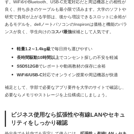
す。WiFi6やBluetooth、USB-C充電対応だと周辺機器との相性が
良く、持ち歩きのケーブルも最小限で済みます。大学のソフトや
研究で負荷が上がる学部は、後から増設できるスロットに余裕が
あるモデルを。dellノートパソコンのInspironは価格と機能のバラ
ンスが良く、学生向けの
コスパ最強
候補として人気です。
軽量1.2～1.4kg級
で毎日持ち運びやすい
長時間駆動10時間以上
でコンセント探しの不安を軽減
SSD512GB
でレポートや動画教材の保存に余裕
WiFi6/USB-C
対応でオンライン授業や周辺機器が快適
補足として、学部で必要なアプリ要件を大学のサイトで確認し、
必要ならメモリやストレージを上位構成にしましょう。
ビジネス使用なら拡張性や有線LANやセキュ
リティをしっかり確認
外出先でも社内でも安定して使うには、
拡張性・有線LAN・セキ