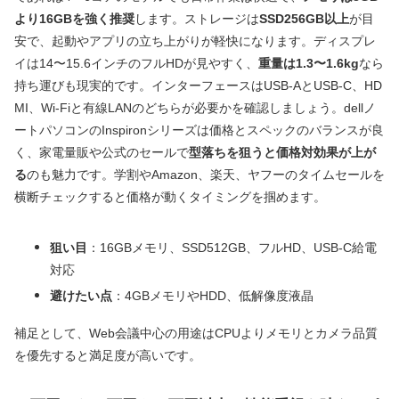
より16GBを強く推奨
します。ストレージは
SSD256GB以上
が目
安で、起動やアプリの立ち上がりが軽快になります。ディスプレ
イは14〜15.6インチのフルHDが見やすく、
重量は1.3〜1.6kg
なら
持ち運びも現実的です。インターフェースはUSB-AとUSB-C、HD
MI、Wi‑Fiと有線LANのどちらが必要かを確認しましょう。dellノ
ートパソコンのInspironシリーズは価格とスペックのバランスが良
く、家電量販や公式のセールで
型落ちを狙うと価格対効果が上が
る
のも魅力です。学割やAmazon、楽天、ヤフーのタイムセールを
横断チェックすると価格が動くタイミングを掴めます。
狙い目
：16GBメモリ、SSD512GB、フルHD、USB-C給電
対応
避けたい点
：4GBメモリやHDD、低解像度液晶
補足として、Web会議中心の用途はCPUよりメモリとカメラ品質
を優先すると満足度が高いです。