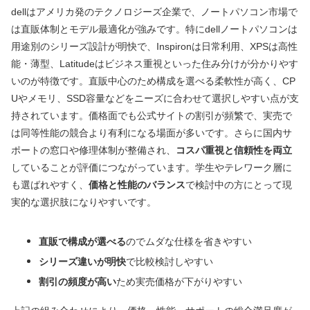
dellはアメリカ発のテクノロジーズ企業で、ノートパソコン市場で
は直販体制とモデル最適化が強みです。特にdellノートパソコンは
用途別のシリーズ設計が明快で、Inspironは日常利用、XPSは高性
能・薄型、Latitudeはビジネス重視といった住み分けが分かりやす
いのが特徴です。直販中心のため構成を選べる柔軟性が高く、CP
Uやメモリ、SSD容量などをニーズに合わせて選択しやすい点が支
持されています。価格面でも公式サイトの割引が頻繁で、実売で
は同等性能の競合より有利になる場面が多いです。さらに国内サ
ポートの窓口や修理体制が整備され、
コスパ重視と信頼性を両立
していることが評価につながっています。学生やテレワーク層に
も選ばれやすく、
価格と性能のバランス
で検討中の方にとって現
実的な選択肢になりやすいです。
直販で構成が選べる
のでムダな仕様を省きやすい
シリーズ違いが明快
で比較検討しやすい
割引の頻度が高い
ため実売価格が下がりやすい