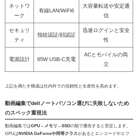
ネットワ
大容量転送や安定通
有線LAN/WiFi6
ーク
信
セキュリ
迅速ログインと安全
指紋認証/顔認証
ティ
性
ACとモバイルの両
電源設計
65W USB-C充電
立
上記を満たす構成は社内外での信頼性と生産性を高めます。
動画編集でdellノートパソコン選びに失敗しないため
のスペック重視法
動画編集では
GPU→メモリ→SSD
の順で優先すると安定します。
GPUは
NVIDIA GeForceや同等クラス
があるとエンコードやエフ