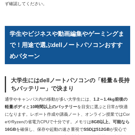
ず確認してください。
学生やビジネスや動画編集やゲーミングま
で！用途で選ぶdellノートパソコンおすす
めパターン
大学生にはdellノートパソコンの「軽量＆長持
ちバッテリー」で決まり
通学やキャンパス内の移動が多い大学生には、
1.2～1.4kg前後の
軽量ボディ
と
10時間以上のバッテリー
を目安に選ぶと日常が快適
になります。レポート作成や講義ノート、オンライン授業ではCor
eやRyzenの省電力CPUで十分です。メモリは
8GB以上、可能なら
16GB
を確保し、保存や起動の速さ重視で
SSDは512GB
が安心で