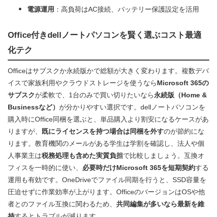
電源運用
：高負荷はAC接続、バッテリー保護設定を活用
Office付きdellノートパソコンを賢く選ぶコスト最適
化テク
Officeはサブスクか永続版かで総額が大きく変わります。複数デバ
イスで家族利用やクラウドストレージを使うなら
Microsoft 365の
サブスク
が柔軟で、1台のみで買い切りたいなら
永続版（Home &
Businessなど）
が分かりやすい選択です。dellノートパソコンを
購入時にOffice同梱を選ぶと、単品購入より割安になるケースがあ
りますが、
既にライセンスを持つ場合は同梱を外す
のが節約にな
ります。教育機関のメールがある学生は学割を確認し、法人や個
人事業主は
税務処理も含めた実質負担
で比較しましょう。互換オ
フィスを一時的に使い、
必要時だけMicrosoft 365を短期契約
する
運用も有効です。OneDriveでファイル同期を行うと、SSD容量を
圧迫せずに作業効率が上がります。OfficeのバージョンはOSや他
者とのファイル互換に関わるため、
共同編集が多いなら最新を維
持
するとトラブルが減ります。