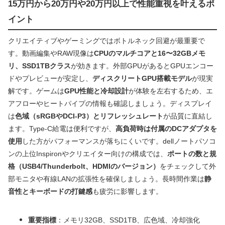
15万円から20万円や20万円以上で性能重視を叶えるポ
イント
クリエイティブやゲーミングではボトルネック回避が最重要で
す。動画編集やRAW現像は
CPUのマルチコアと16〜32GBメモ
リ、SSD1TBクラス
が効きます。外部GPUがあるとGPUエンコー
ドやプレビューが安定し、
ディスクリートGPU搭載モデル
が現実
解です。ゲームは
GPU性能と冷却設計
が体験を左右するため、エ
アフローやヒートパイプの情報も確認しましょう。ディスプレイ
は
色域（sRGBやDCI-P3）とリフレッシュレート
が品質に直結し
ます。Type‑C給電は便利ですが、
高負荷時は付属のDCアダプタを
使用
した方がパフォーマンスが落ちにくいです。dellノートパソコ
ンの上位Inspironやクリエイター向けの構成では、
ポートの数と規
格（USB4/Thunderbolt、HDMIのバージョン）
をチェックして外
部モニタや有線LANの拡張性を確保しましょう。長時間作業は
静
音性とキーボードの打鍵感
も疲労に影響します。
重要指標
：メモリ32GB、SSD1TB、広色域、冷却強化