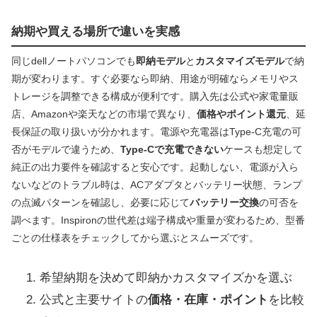
納期や買える場所で違いを実感
同じdellノートパソコンでも
即納モデル
と
カスタマイズモデル
で納
期が変わります。すぐ必要なら即納、用途が明確ならメモリやス
トレージを調整できる構成が便利です。購入先は公式や家電量販
店、Amazonや楽天などの市場で異なり、
価格やポイント還元
、延
長保証の取り扱いが分かれます。電源や充電器はType‑C充電の可
否がモデルで違うため、
Type‑Cで充電できない
ケースも想定して
純正の出力要件を確認すると安心です。起動しない、電源が入ら
ないなどのトラブル時は、ACアダプタとバッテリー状態、ランプ
の点滅パターンを確認し、必要に応じて
バッテリー交換
の可否を
調べます。Inspironの世代差は端子構成や重量が変わるため、型番
ごとの仕様表をチェックしてから選ぶとスムーズです。
希望納期を決めて即納かカスタマイズかを選ぶ
公式と主要サイトの
価格・在庫・ポイント
を比較